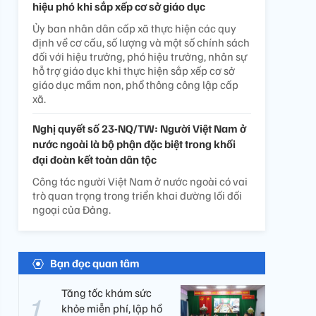
hiệu phó khi sắp xếp cơ sở giáo dục
Ủy ban nhân dân cấp xã thực hiện các quy
định về cơ cấu, số lượng và một số chính sách
đối với hiệu trưởng, phó hiệu trưởng, nhân sự
hỗ trợ giáo dục khi thực hiện sắp xếp cơ sở
giáo dục mầm non, phổ thông công lập cấp
xã.
Nghị quyết số 23-NQ/TW: Người Việt Nam ở
nước ngoài là bộ phận đặc biệt trong khối
đại đoàn kết toàn dân tộc
Công tác người Việt Nam ở nước ngoài có vai
trò quan trọng trong triển khai đường lối đối
ngoại của Đảng.
Bạn đọc quan tâm
Tăng tốc khám sức
khỏe miễn phí, lập hồ