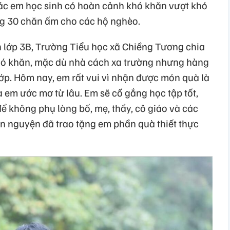
ác em học sinh có hoàn cảnh khó khăn vượt khó
ặng 30 chăn ấm cho các hộ nghèo.
 lớp 3B, Trường Tiểu học xã Chiềng Tương chia
khó khăn, mặc dù nhà cách xa trường nhưng hàng
lớp. Hôm nay, em rất vui vì nhận được món quà là
à em ước mơ từ lâu. Em sẽ cố gắng học tập tốt,
để không phụ lòng bố, mẹ, thầy, cô giáo và các
ện nguyện đã trao tặng em phần quà thiết thực