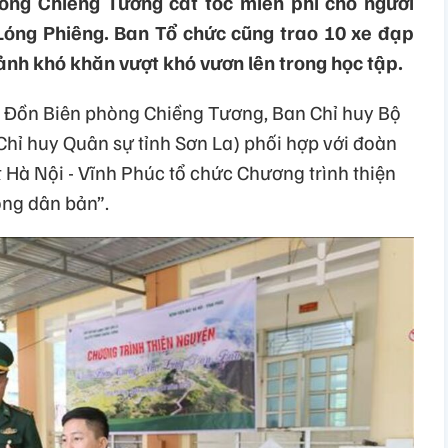
òng Chiềng Tương cắt tóc miễn phí cho người
Lóng Phiêng. Ban Tổ chức cũng trao 10 xe đạp
ảnh khó khăn vượt khó vươn lên trong học tập.
, Đồn Biên phòng Chiềng Tương, Ban Chỉ huy Bộ
Chỉ huy Quân sự tỉnh Sơn La) phối hợp với đoàn
 Hà Nội - Vĩnh Phúc tổ chức Chương trình thiện
ng dân bản”.