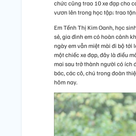
chức cũng trao 10 xe đạp cho c
vươn lên trong học tập; trao t
Em Tếnh Thị Kim Oanh, học sinh
sẻ, gia đình em có hoàn cảnh 
ngày em vẫn miệt mài đi bộ tới 
một chiếc xe đạp, đây là điều m
mai sau trở thành người có ích 
bác, các cô, chú trong đoàn thi
hôm nay.