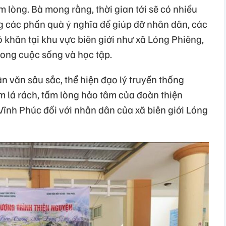
lòng. Bà mong rằng, thời gian tới sẽ có nhiều
g các phần quà ý nghĩa để giúp đỡ nhân dân, các
 khăn tại khu vực biên giới như xã Lóng Phiêng,
rong cuộc sống và học tập.
n văn sâu sắc, thể hiện đạo lý truyền thống
ùm lá rách, tấm lòng hảo tâm của đoàn thiện
Vĩnh Phúc đối với nhân dân của xã biên giới Lóng