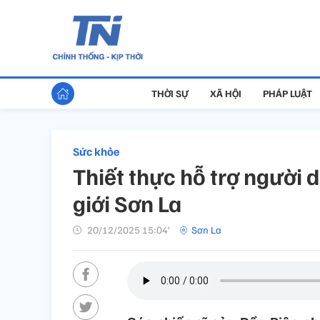
THỜI SỰ
XÃ HỘI
PHÁP LUẬT
Sức khỏe
Thiết thực hỗ trợ người 
giới Sơn La
20/12/2025 15:04’
Sơn La