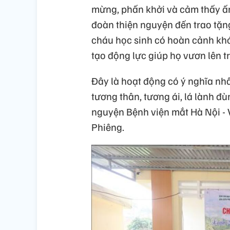
mừng, phấn khởi và cảm thấy ấm 
đoàn thiện nguyện đến trao tặn
cháu học sinh có hoàn cảnh khó
tạo động lực giúp họ vươn lên t
Đây là hoạt động có ý nghĩa nhâ
tương thân, tương ái, lá lành đ
nguyện Bệnh viện mắt Hà Nội - 
Phiêng.