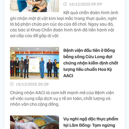
16/12/2025 09:59’
Kết quả chẩn đoán hình ảnh
ghi nhận một dị vật kim loại mắc trong thực quản, nghi
là bộ phận chứa pin cúc áo của đồ chơi. Ngay sau đó,
các bác sĩ Khoa Chẩn đoán hình ảnh đã tiến hành nội
soi cấp cứu để gắp dị vật.
Bệnh viện đầu tiên ở Đồng
bằng sông Cửu Long đạt
chứng nhận kiểm định chất
lượng tiêu chuẩn Hoa Kỳ
AACI
15/12/2025 20:38’
Chứng nhận AACI là cam kết mạnh mẽ của Bệnh viện
về việc cung cấp dịch vụ y tế an toàn, chất lượng và
nhân văn cho cộng đồng.
Vụ nghi ngộ độc thực phẩm
tại Lâm Đồng: Tạm ngừng