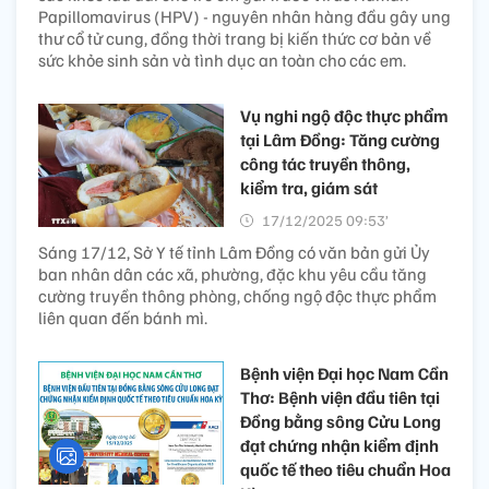
Papillomavirus (HPV) - nguyên nhân hàng đầu gây ung
thư cổ tử cung, đồng thời trang bị kiến thức cơ bản về
sức khỏe sinh sản và tình dục an toàn cho các em.
Vụ nghi ngộ độc thực phẩm
tại Lâm Đồng: Tăng cường
công tác truyền thông,
kiểm tra, giám sát
17/12/2025 09:53’
Sáng 17/12, Sở Y tế tỉnh Lâm Đồng có văn bản gửi Ủy
ban nhân dân các xã, phường, đặc khu yêu cầu tăng
cường truyền thông phòng, chống ngộ độc thực phẩm
liên quan đến bánh mì.
Bệnh viện Đại học Nam Cần
Thơ: Bệnh viện đầu tiên tại
Đồng bằng sông Cửu Long
đạt chứng nhận kiểm định
quốc tế theo tiêu chuẩn Hoa