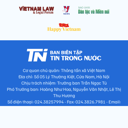
Cơ quan chủ quản: Thông tấn xã Việt Nam
Địa chỉ: Số 05 Lý Thường Kiệt, Cửa Nam, Hà Nội
Chịu trách nhiệm: Trưởng ban Trần Ngọc Tú
Phó Trưởng ban: Hoàng Như Hoa, Nguyễn Văn Nhật, Lê Thị
Thu Hương
Số điện thoại: 024.38257994 - Fax: 024.3826.7981 - Email:
tap.phongbien@gmail.com
Không sao chép nội dung khi chưa có sự đồng ý bằng văn bản
!