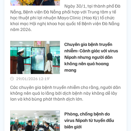
Ngày 30/1, tại thành phố Đà
Nẵng, Bệnh viện Đà Nẵng phối hợp với Trung tâm y tế
học thuật phi lợi nhuận Mayo Clinic (Hoa Kỳ) tổ chức
khai mạc Hội nghị khoa học quốc tế Bệnh viện Đà Nẵng
năm 2026.
Chuyên gia bệnh truyền
nhiễm: Cảnh giác với virus
Nipah nhưng người dân
không nên quá hoang
mang
29/01/2026 12:19’
Các chuyên gia bệnh truyền nhiễm cho rằng, người dân
không nên quá lo lắng bởi dịch bệnh này không dễ lây
lan và khó bùng phát thành dịch lớn.
Phòng, chống bệnh do
virus Nipah từ tuyến đầu
biên giới