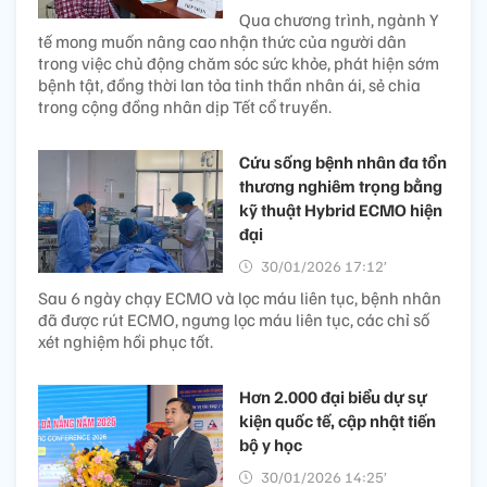
Qua chương trình, ngành Y
tế mong muốn nâng cao nhận thức của người dân
trong việc chủ động chăm sóc sức khỏe, phát hiện sớm
bệnh tật, đồng thời lan tỏa tinh thần nhân ái, sẻ chia
trong cộng đồng nhân dịp Tết cổ truyền.
Cứu sống bệnh nhân đa tổn
thương nghiêm trọng bằng
kỹ thuật Hybrid ECMO hiện
đại
30/01/2026 17:12’
Sau 6 ngày chạy ECMO và lọc máu liên tục, bệnh nhân
đã được rút ECMO, ngưng lọc máu liên tục, các chỉ số
xét nghiệm hồi phục tốt.
Hơn 2.000 đại biểu dự sự
kiện quốc tế, cập nhật tiến
bộ y học
30/01/2026 14:25’