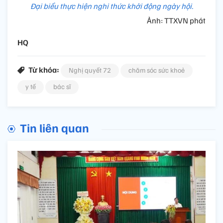
Đại biểu thực hiện nghi thức khởi động ngày hội.
Ảnh: TTXVN phát
HQ
Từ khóa:
Nghị quyết 72
chăm sóc sức khoẻ
y tế
bác sĩ
Tin liên quan