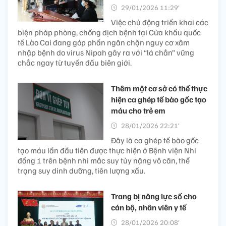
29/01/2026 11:29’
Việc chủ động triển khai các
biện pháp phòng, chống dịch bệnh tại Cửa khẩu quốc
tế Lào Cai đang góp phần ngăn chặn nguy cơ xâm
nhập bệnh do virus Nipah gây ra với “lá chắn” vững
chắc ngay từ tuyến đầu biên giới.
Thêm một cơ sở có thể thực
hiện ca ghép tế bào gốc tạo
máu cho trẻ em
28/01/2026 22:21’
Đây là ca ghép tế bào gốc
tạo máu lần đầu tiên được thực hiện ở Bệnh viện Nhi
đồng 1 trên bệnh nhi mắc suy tủy nặng vô căn, thể
trạng suy dinh dưỡng, tiên lượng xấu.
Trang bị năng lực số cho
cán bộ, nhân viên y tế
28/01/2026 20:08’