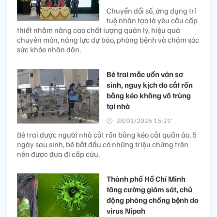
Chuyển đổi số, ứng dụng trí
tuệ nhân tạo là yêu cầu cấp
thiết nhằm nâng cao chất lượng quản lý, hiệu quả
chuyên môn, năng lực dự báo, phòng bệnh và chăm sóc
sức khỏe nhân dân.
Bé trai mắc uốn ván sơ
sinh, nguy kịch do cắt rốn
bằng kéo không vô trùng
tại nhà
28/01/2026 15:21’
Bé trai được người nhà cắt rốn bằng kéo cắt quần áo. 5
ngày sau sinh, bé bắt đầu có những triệu chứng trên
nên được đưa đi cấp cứu.
Thành phố Hồ Chí Minh
tăng cường giám sát, chủ
động phòng chống bệnh do
virus Nipah​