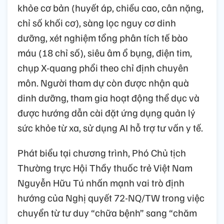
khỏe cơ bản (huyết áp, chiều cao, cân nặng,
chỉ số khối cơ), sàng lọc nguy cơ dinh
dưỡng, xét nghiệm tổng phân tích tế bào
máu (18 chỉ số), siêu âm ổ bụng, điện tim,
chụp X-quang phổi theo chỉ định chuyên
môn. Người tham dự còn được nhận quà
dinh dưỡng, tham gia hoạt động thể dục và
được hướng dẫn cài đặt ứng dụng quản lý
sức khỏe từ xa, sử dụng AI hỗ trợ tư vấn y tế.
Phát biểu tại chương trình, Phó Chủ tịch
Thường trực Hội Thầy thuốc trẻ Việt Nam
Nguyễn Hữu Tú nhấn mạnh vai trò định
hướng của Nghị quyết 72-NQ/TW trong việc
chuyển từ tư duy “chữa bệnh” sang “chăm