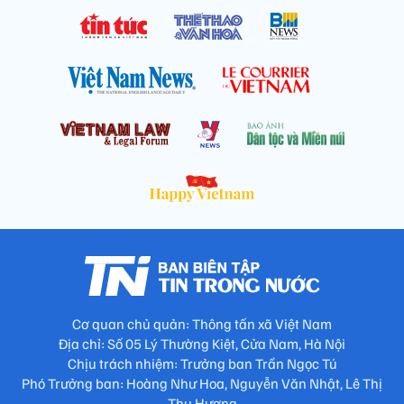
Cơ quan chủ quản: Thông tấn xã Việt Nam
Địa chỉ: Số 05 Lý Thường Kiệt, Cửa Nam, Hà Nội
Chịu trách nhiệm: Trưởng ban Trần Ngọc Tú
Phó Trưởng ban: Hoàng Như Hoa, Nguyễn Văn Nhật, Lê Thị
Thu Hương