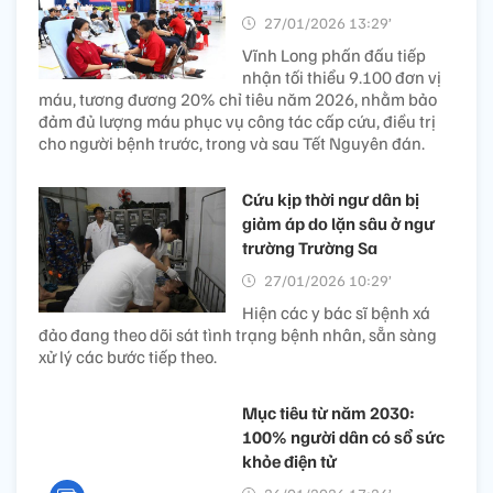
27/01/2026 13:29’
Vĩnh Long phấn đấu tiếp
nhận tối thiểu 9.100 đơn vị
máu, tương đương 20% chỉ tiêu năm 2026, nhằm bảo
đảm đủ lượng máu phục vụ công tác cấp cứu, điều trị
cho người bệnh trước, trong và sau Tết Nguyên đán.
Cứu kịp thời ngư dân bị
giảm áp do lặn sâu ở ngư
trường Trường Sa
27/01/2026 10:29’
Hiện các y bác sĩ bệnh xá
đảo đang theo dõi sát tình trạng bệnh nhân, sẵn sàng
xử lý các bước tiếp theo.
Mục tiêu từ năm 2030:
100% người dân có sổ sức
khỏe điện tử