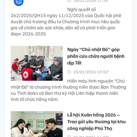
26/01/2026 17:24’
Nghị quyết số
262/2025/QH15 ngày 11/12/2025 của Quốc hội phê
duyệt chủ trương đầu tư Chương trình mục tiêu quốc
gia về chăm sóc sức khỏe, dân số và phát triển giai
đoạn 2026-2035.
Ngày “Chủ nhật Đỏ” góp
phần cứu chữa người bệnh
dịp Tết
25/01/2026 19:52’
Hiến máu tình nguyện “Chủ
nhật Đỏ” là chương trình thường niên được Ban Thường
vụ Tỉnh đoàn và Ban thư ký Hội Liên hiệp thanh niên
tỉnh tổ chức hằng năm.
Lễ hội Xuân hồng 2026 –
Trao gửi yêu thương tại khu
công nghiệp Phú Thọ