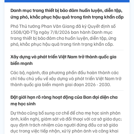
Danh mục trang thiết bị bảo đảm huấn luyện, diễn tập,
ứng phó, khắc phục hậu quả trong tình trạng khẩn cấp
Phó Thủ tướng Phan Văn Giang đã ký Quyết định số
1508/QĐ-TTg ngày 7/8/2026 ban hành Danh mục
trang thiết bị bảo đảm cho huấn luyện, diễn tập, ứng
phó, khắc phục hậu quả trong tình trạng khẩn cấp.
Xây dựng và phát triển Việt Nam trở thành quốc gia
biển mạnh
Các bộ, ngành, địa phương phấn đấu hoàn thành các
chỉ tiêu chủ yếu về xây dựng và phát triển Việt Nam trở
thành quốc gia biển mạnh giai đoạn 2026 - 2030.
Đặt giới hạn rõ ràng hoạt động của Ban đại diện cha
mẹ học sinh
Dự thảo cũng bổ sung cơ chế để cha mẹ học sinh phản
ánh, kiến nghị, giám sát và đối thoại với cơ sở giáo dục;
quy định trách nhiệm của người đứng đầu cơ sở giáo
dục trong việc tiếp nhận, xử lý phản ánh và công khai