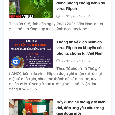
động phòng chống bệnh do
virus Nipah​
28/01/2026 09:06’
Theo Bộ Y tế, tính đến ngày 26/1/2026, Việt Nam chưa
ghi nhận trường hợp mắc bệnh do virus Nipah.
Thông tin về dịch bệnh do
virus Nipah và khuyến cáo
phòng, chống tại Việt Nam
27/01/2026 17:07’
Theo Tổ chức Y tế Thế giới
(WHO), bệnh do virus Nipah được ghi nhận rải rác tại
một số quốc gia, chưa tạo thành các ổ dịch lớn, tuy
nhiên tỷ lệ tử vong ở các trường hợp nhập viện dao
động từ 40-75%.
Xây dựng hệ thống y tế hiện
đại, đáp ứng yêu cầu trong
giai đoạn mới