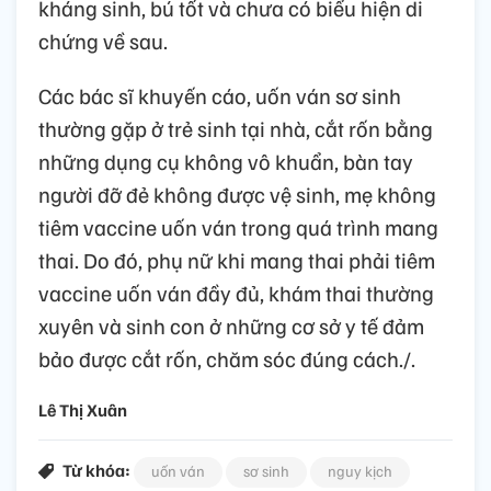
kháng sinh, bú tốt và chưa có biểu hiện di
chứng về sau.
Các bác sĩ khuyến cáo, uốn ván sơ sinh
thường gặp ở trẻ sinh tại nhà, cắt rốn bằng
những dụng cụ không vô khuẩn, bàn tay
người đỡ đẻ không được vệ sinh, mẹ không
tiêm vaccine uốn ván trong quá trình mang
thai. Do đó, phụ nữ khi mang thai phải tiêm
vaccine uốn ván đầy đủ, khám thai thường
xuyên và sinh con ở những cơ sở y tế đảm
bảo được cắt rốn, chăm sóc đúng cách./.
Lê Thị Xuân
Từ khóa:
uốn ván
sơ sinh
nguy kịch