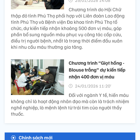
25/01/2026 14:08’
Chương trình do Hội Chữ
thập đỏ tỉnh Phú Thọ phối hợp với Liên đoàn Lao động
tỉnh Phú Thọ và Bệnh viện Đa khoa tỉnh Phú Thọ tổ
chức, dự kiến tiếp nhận khoảng 500 đơn vị máu, góp
phần bổ sung nguồn máu phục vụ công tác cấp cứu,
điều trị người bệnh, nhất là trong thời điểm đầu xuân
khi nhu cầu máu thường gia tăng.
Chương trình “Giọt hồng -
Blouse trắng” dự kiến tiếp
nhận 400 đơn vị máu
24/01/2026 11:20’
Đối với ngành Y tế, hiến máu
không chỉ là hoạt động nhân đạo mà còn là trách nhiệm
nghề nghiệp, là mệnh lệnh từ trái tim của người thầy
thuốc.
Chính sách mới