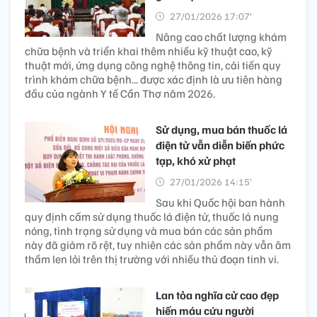
27/01/2026 17:07’
Nâng cao chất lượng khám
chữa bệnh và triển khai thêm nhiều kỹ thuật cao, kỹ
thuật mới, ứng dụng công nghệ thông tin, cải tiến quy
trình khám chữa bệnh... được xác định là ưu tiên hàng
đầu của ngành Y tế Cần Thơ năm 2026.
Sử dụng, mua bán thuốc lá
điện tử vẫn diễn biến phức
tạp, khó xử phạt
27/01/2026 14:15’
Sau khi Quốc hội ban hành
quy định cấm sử dụng thuốc lá điện tử, thuốc lá nung
nóng, tình trạng sử dụng và mua bán các sản phẩm
này đã giảm rõ rệt, tuy nhiên các sản phẩm này vẫn âm
thầm len lỏi trên thị trường với nhiều thủ đoạn tinh vi.
Lan tỏa nghĩa cử cao đẹp
hiến máu cứu người