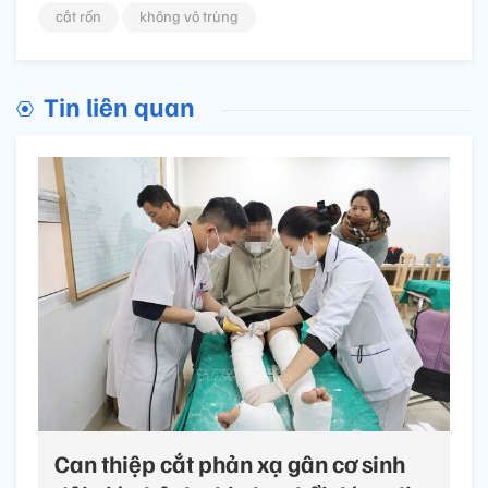
cắt rốn
không vô trùng
Tin liên quan
Can thiệp cắt phản xạ gân cơ sinh