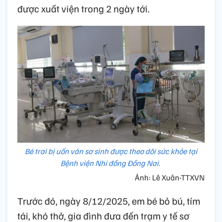
được xuất viện trong 2 ngày tới.
Bé trai bị uốn ván sơ sinh được theo dõi sức khỏe tại
Bệnh viện Nhi đồng Đồng Nai.
Ảnh: Lê Xuân-TTXVN
Trước đó, ngày 8/12/2025, em bé bỏ bú, tím
tái, khó thở, gia đình đưa đến trạm y tế sơ