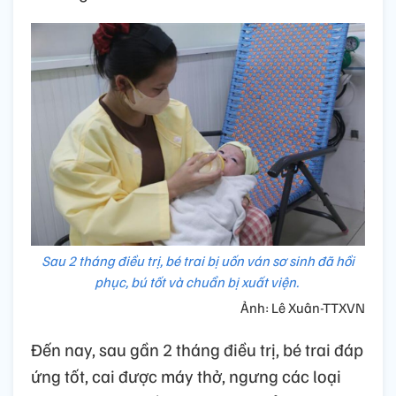
Sau 2 tháng điều trị, bé trai bị uốn ván sơ sinh đã hồi
phục, bú tốt và chuẩn bị xuất viện.
Ảnh: Lê Xuân-TTXVN
Đến nay, sau gần 2 tháng điều trị, bé trai đáp
ứng tốt, cai được máy thở, ngưng các loại