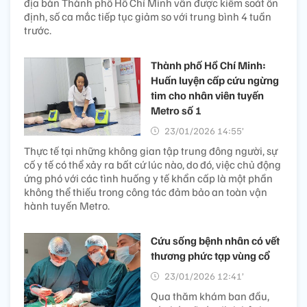
địa bàn Thành phố Hồ Chí Minh vẫn được kiểm soát ổn
định, số ca mắc tiếp tục giảm so với trung bình 4 tuần
trước.
Thành phố Hồ Chí Minh:
Huấn luyện cấp cứu ngừng
tim cho nhân viên tuyến
Metro số 1​​
23/01/2026 14:55’
Thực tế tại những không gian tập trung đông người, sự
cố y tế có thể xảy ra bất cứ lúc nào, do đó, việc chủ động
ứng phó với các tình huống y tế khẩn cấp là một phần
không thể thiếu trong công tác đảm bảo an toàn vận
hành tuyến Metro.
Cứu sống bệnh nhân có vết
thương phức tạp vùng cổ
23/01/2026 12:41’
Qua thăm khám ban đầu,