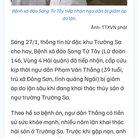
Bệnh xá đảo Song Tử Tây tiếp nhận ngư dân bị giảm áp
do lặn.
Ảnh: TTXVN phát
Sáng 27/1, thông tin từ đặc khu Trường Sa
cho hay, Bệnh xá đảo Song Tử Tây (Lữ đoàn
146, Vùng 4 Hải quân) đã tiếp nhận, cấp cứu
kịp thời ngư dân Phạm Văn Thắng (39 tuổi,
trú xã Đông Sơn, tỉnh quảng Ngãi) bị giảm
áp do lặn sâu khi đang khai thác thủy sản ở
ngư trường Trường Sa.
Theo hồ sơ bệnh án, ngư dân Thắng có tiền
sử sức khỏe mạnh, nhiều năm lặn khai thác
hải sản ở Trường Sa. Trước khi gặp nạn, anh