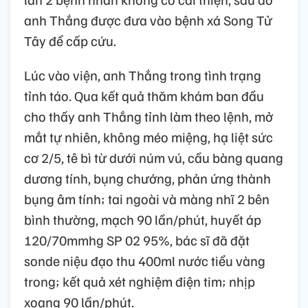
anh Thắng được đưa vào bệnh xá Song Tử
Tây để cấp cứu.
Lúc vào viện, anh Thắng trong tình trạng
tỉnh táo. Qua kết quả thăm khám ban đầu
cho thấy anh Thắng tỉnh làm theo lệnh, mở
mắt tự nhiên, không méo miệng, hạ liệt sức
cơ 2/5, tê bì từ dưới núm vú, cầu bàng quang
dương tính, bụng chướng, phản ứng thành
bụng âm tính; tai ngoài và màng nhĩ 2 bên
bình thường, mạch 90 lần/phút, huyết áp
120/70mmhg SP 02 95%, bác sĩ đã đặt
sonde niệu đạo thu 400ml nước tiểu vàng
trong; kết quả xét nghiệm điện tim; nhịp
xoang 90 lần/phút.