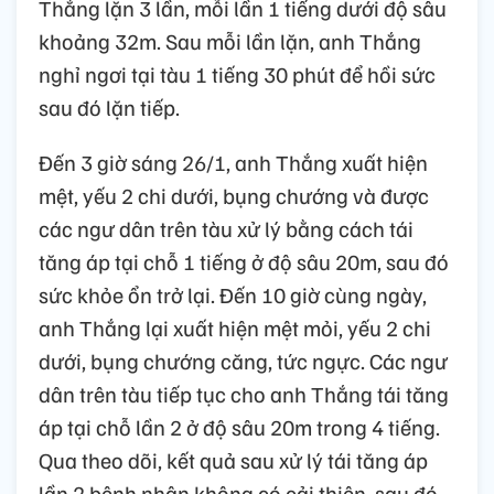
Thắng lặn 3 lần, mỗi lần 1 tiếng dưới độ sâu
khoảng 32m. Sau mỗi lần lặn, anh Thắng
nghỉ ngơi tại tàu 1 tiếng 30 phút để hồi sức
sau đó lặn tiếp.
Đến 3 giờ sáng 26/1, anh Thắng xuất hiện
mệt, yếu 2 chi dưới, bụng chướng và được
các ngư dân trên tàu xử lý bằng cách tái
tăng áp tại chỗ 1 tiếng ở độ sâu 20m, sau đó
sức khỏe ổn trở lại. Đến 10 giờ cùng ngày,
anh Thắng lại xuất hiện mệt mỏi, yếu 2 chi
dưới, bụng chướng căng, tức ngực. Các ngư
dân trên tàu tiếp tục cho anh Thắng tái tăng
áp tại chỗ lần 2 ở độ sâu 20m trong 4 tiếng.
Qua theo dõi, kết quả sau xử lý tái tăng áp
lần 2 bệnh nhân không có cải thiện, sau đó