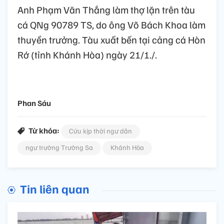
Anh Phạm Văn Thắng làm thợ lặn trên tàu
cá QNg 90789 TS, do ông Võ Bách Khoa làm
thuyền trưởng. Tàu xuất bến tại cảng cá Hòn
Rớ (tỉnh Khánh Hòa) ngày 21/1./.
Phan Sáu
Từ khóa:
Cứu kịp thời ngư dân
ngư trường Trường Sa
Khánh Hòa
Tin liên quan