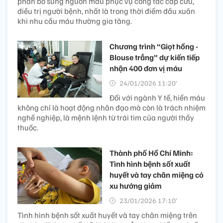
phần bổ sung nguồn máu phục vụ công tác cấp cứu,
điều trị người bệnh, nhất là trong thời điểm đầu xuân
khi nhu cầu máu thường gia tăng.
Chương trình “Giọt hồng -
Blouse trắng” dự kiến tiếp
nhận 400 đơn vị máu
24/01/2026 11:20’
Đối với ngành Y tế, hiến máu
không chỉ là hoạt động nhân đạo mà còn là trách nhiệm
nghề nghiệp, là mệnh lệnh từ trái tim của người thầy
thuốc.
Thành phố Hồ Chí Minh:
Tình hình bệnh sốt xuất
huyết và tay chân miệng có
xu hướng giảm
23/01/2026 17:10’
Tình hình bệnh sốt xuất huyết và tay chân miệng trên