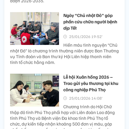
đoạn 2026-2035.
Ngày “Chủ nhật Đỏ” góp
phần cứu chữa người bệnh
dịp Tết
25/01/2026 19:52’
Hiến máu tình nguyện “Chủ
nhật Đỏ” là chương trình thường niên được Ban Thường
vụ Tỉnh đoàn và Ban thư ký Hội Liên hiệp thanh niên
tỉnh tổ chức hằng năm.
Lễ hội Xuân hồng 2026 –
Trao gửi yêu thương tại khu
công nghiệp Phú Thọ
25/01/2026 14:08’
Chương trình do Hội Chữ
thập đỏ tỉnh Phú Thọ phối hợp với Liên đoàn Lao động
tỉnh Phú Thọ và Bệnh viện Đa khoa tỉnh Phú Thọ tổ
chức, dự kiến tiếp nhận khoảng 500 đơn vị máu, góp