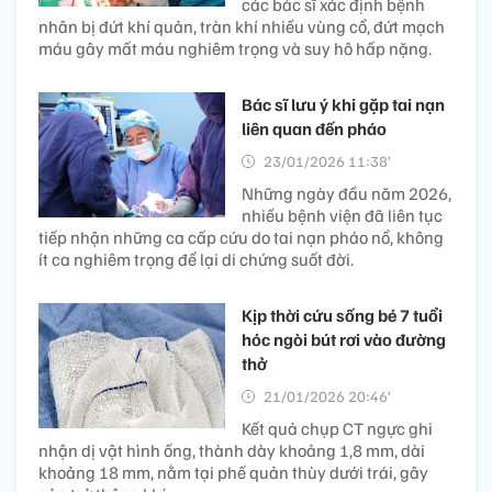
các bác sĩ xác định bệnh
nhân bị đứt khí quản, tràn khí nhiều vùng cổ, đứt mạch
máu gây mất máu nghiêm trọng và suy hô hấp nặng.
Bác sĩ lưu ý khi gặp tai nạn
liên quan đến pháo
23/01/2026 11:38’
Những ngày đầu năm 2026,
nhiều bệnh viện đã liên tục
tiếp nhận những ca cấp cứu do tai nạn pháo nổ, không
ít ca nghiêm trọng để lại di chứng suốt đời.
Kịp thời cứu sống bé 7 tuổi
hóc ngòi bút rơi vào đường
thở
21/01/2026 20:46’
Kết quả chụp CT ngực ghi
nhận dị vật hình ống, thành dày khoảng 1,8 mm, dài
khoảng 18 mm, nằm tại phế quản thùy dưới trái, gây