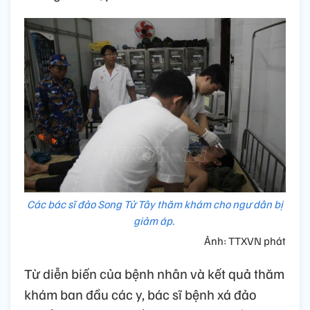
Các bác sĩ đảo Song Tử Tây thăm khám cho ngư dân bị
giảm áp.
Ảnh: TTXVN phát
Từ diễn biến của bệnh nhân và kết quả thăm
khám ban đầu các y, bác sĩ bệnh xá đảo