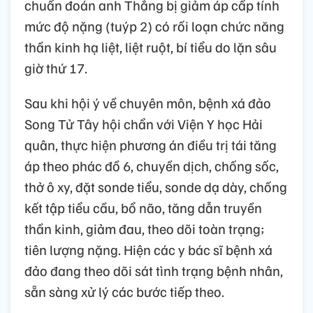
chuẩn đoán anh Thắng bị giảm áp cấp tính
mức độ nặng (tuýp 2) có rối loạn chức năng
thần kinh hạ liệt, liệt ruột, bí tiểu do lặn sâu
giờ thứ 17.
Sau khi hội ý về chuyên môn, bệnh xá đảo
Song Tử Tây hội chẩn với Viện Y học Hải
quân, thực hiện phương án điều trị tái tăng
áp theo phác đồ 6, chuyền dịch, chống sốc,
thở ô xy, đặt sonde tiểu, sonde dạ dày, chống
kết tập tiểu cầu, bổ não, tăng dẫn truyền
thần kinh, giảm đau, theo dõi toàn trạng;
tiên lượng nặng. Hiện các y bác sĩ bệnh xá
đảo đang theo dõi sát tình trạng bệnh nhân,
sẵn sàng xử lý các bước tiếp theo.