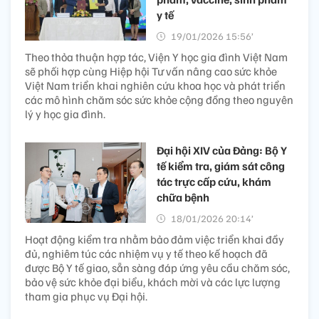
y tế
19/01/2026 15:56’
Theo thỏa thuận hợp tác, Viện Y học gia đình Việt Nam
sẽ phối hợp cùng Hiệp hội Tư vấn nâng cao sức khỏe
Việt Nam triển khai nghiên cứu khoa học và phát triển
các mô hình chăm sóc sức khỏe cộng đồng theo nguyên
lý y học gia đình.
Đại hội XIV của Đảng: Bộ Y
tế kiểm tra, giám sát công
tác trực cấp cứu, khám
chữa bệnh
18/01/2026 20:14’
Hoạt động kiểm tra nhằm bảo đảm việc triển khai đầy
đủ, nghiêm túc các nhiệm vụ y tế theo kế hoạch đã
được Bộ Y tế giao, sẵn sàng đáp ứng yêu cầu chăm sóc,
bảo vệ sức khỏe đại biểu, khách mời và các lực lượng
tham gia phục vụ Đại hội.