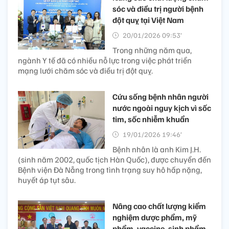
sóc và điều trị người bệnh
đột quỵ tại Việt Nam
20/01/2026 09:53’
Trong những năm qua,
ngành Y tế đã có nhiều nỗ lực trong việc phát triển
mạng lưới chăm sóc và điều trị đột quỵ.
Cứu sống bệnh nhân người
nước ngoài nguy kịch vì sốc
tim, sốc nhiễm khuẩn
19/01/2026 19:46’
Bệnh nhân là anh Kim J.H.
(sinh năm 2002, quốc tịch Hàn Quốc), được chuyển đến
Bệnh viện Đà Nẵng trong tình trạng suy hô hấp nặng,
huyết áp tụt sâu.
Nâng cao chất lượng kiểm
nghiệm dược phẩm, mỹ
phẩm, vaccine, sinh phẩm