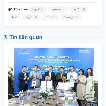
Từ khóa:
Kịp thời
cứu sống
bé 7 tuổi
hóc
ngòi bút
rơi vào
đường thở
Tin liên quan