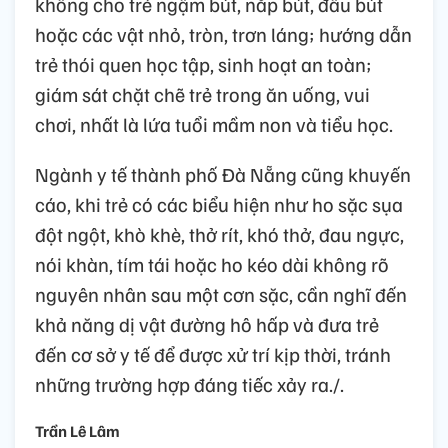
không cho trẻ ngậm bút, nắp bút, đầu bút
hoặc các vật nhỏ, tròn, trơn láng; hướng dẫn
trẻ thói quen học tập, sinh hoạt an toàn;
giám sát chặt chẽ trẻ trong ăn uống, vui
chơi, nhất là lứa tuổi mầm non và tiểu học.
Ngành y tế thành phố Đà Nẵng cũng khuyến
cáo, khi trẻ có các biểu hiện như ho sặc sụa
đột ngột, khò khè, thở rít, khó thở, đau ngực,
nói khàn, tím tái hoặc ho kéo dài không rõ
nguyên nhân sau một cơn sặc, cần nghĩ đến
khả năng dị vật đường hô hấp và đưa trẻ
đến cơ sở y tế để được xử trí kịp thời, tránh
những trường hợp đáng tiếc xảy ra./.
Trần Lê Lâm