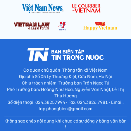
Cơ quan chủ quản: Thông tấn xã Việt Nam
Địa chỉ: Số 05 Lý Thường Kiệt, Cửa Nam, Hà Nội
Chịu trách nhiệm: Trưởng ban Trần Ngọc Tú
Phó Trưởng ban: Hoàng Như Hoa, Nguyễn Văn Nhật, Lê Thị
Thu Hương
Số điện thoại: 024.38257994 - Fax: 024.3826.7981 - Email:
tap.phongbien@gmail.com
Không sao chép nội dung khi chưa có sự đồng ý bằng văn bản
!