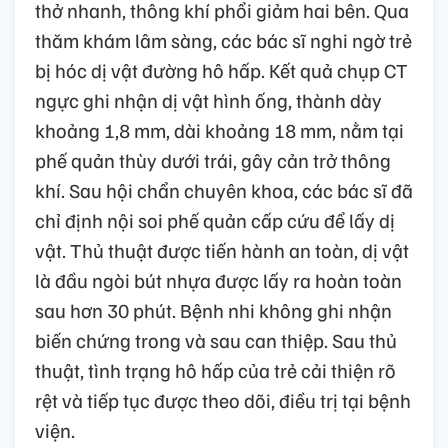
thở nhanh, thông khí phổi giảm hai bên. Qua
thăm khám lâm sàng, các bác sĩ nghi ngờ trẻ
bị hóc dị vật đường hô hấp. Kết quả chụp CT
ngực ghi nhận dị vật hình ống, thành dày
khoảng 1,8 mm, dài khoảng 18 mm, nằm tại
phế quản thùy dưới trái, gây cản trở thông
khí. Sau hội chẩn chuyên khoa, các bác sĩ đã
chỉ định nội soi phế quản cấp cứu để lấy dị
vật. Thủ thuật được tiến hành an toàn, dị vật
là đầu ngòi bút nhựa được lấy ra hoàn toàn
sau hơn 30 phút. Bệnh nhi không ghi nhận
biến chứng trong và sau can thiệp. Sau thủ
thuật, tình trạng hô hấp của trẻ cải thiện rõ
rệt và tiếp tục được theo dõi, điều trị tại bệnh
viện.