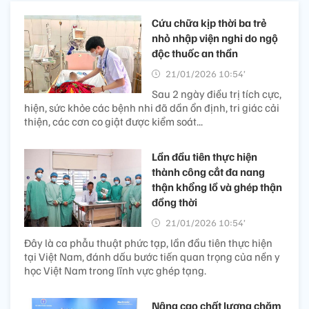
Cứu chữa kịp thời ba trẻ
nhỏ nhập viện nghi do ngộ
độc thuốc an thần
21/01/2026 10:54’
Sau 2 ngày điều trị tích cực,
hiện, sức khỏe các bệnh nhi đã dần ổn định, tri giác cải
thiện, các cơn co giật được kiểm soát...
Lần đầu tiên thực hiện
thành công cắt đa nang
thận khổng lồ và ghép thận
đồng thời
21/01/2026 10:54’
Đây là ca phẫu thuật phức tạp, lần đầu tiên thực hiện
tại Việt Nam, đánh dấu bước tiến quan trọng của nền y
học Việt Nam trong lĩnh vực ghép tạng.
Nâng cao chất lượng chăm