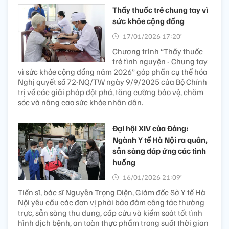
Thầy thuốc trẻ chung tay vì
sức khỏe cộng đồng
17/01/2026 17:20’
Chương trình “Thầy thuốc
trẻ tình nguyện - Chung tay
vì sức khỏe cộng đồng năm 2026” góp phần cụ thể hóa
Nghị quyết số 72-NQ/TW ngày 9/9/2025 của Bộ Chính
trị về các giải pháp đột phá, tăng cường bảo vệ, chăm
sóc và nâng cao sức khỏe nhân dân.
Đại hội XIV của Đảng:
Ngành Y tế Hà Nội ra quân,
sẵn sàng đáp ứng các tình
huống
16/01/2026 21:09’
Tiến sĩ, bác sĩ Nguyễn Trọng Diện, Giám đốc Sở Y tế Hà
Nội yêu cầu các đơn vị phải bảo đảm công tác thường
trực, sẵn sàng thu dung, cấp cứu và kiểm soát tốt tình
hình dịch bệnh, an toàn thực phẩm trong suốt thời gian