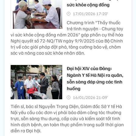
sức khỏe cộng đồng
17/01/2026 17:20’
Chương trình “Thầy thuốc
trẻ tình nguyện - Chung tay
vì sức khỏe cộng đồng năm 2026” góp phần cụ thể hóa
Nghị quyết số 72-NQ/TW ngày 9/9/2025 của Bộ Chính
trị về các giải pháp đột phá, tăng cường bảo vệ, chăm
sóc và nâng cao sức khỏe nhân dân.
Đại hội XIV của Đảng:
Ngành Y tế Hà Nội ra quân,
sẵn sàng đáp ứng các tình
huống
16/01/2026 21:09’
Tiến sĩ, bác sĩ Nguyễn Trọng Diện, Giám đốc Sở Y tế Hà
Nội yêu cầu các đơn vị phải bảo đảm công tác thường
trực, sẵn sàng thu dung, cấp cứu và kiểm soát tốt tình
hình dịch bệnh, an toàn thực phẩm trong suốt thời gian
diễn ra Đại hội.