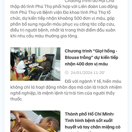
Chương trình do Hội Chữ
thập đỏ tỉnh Phú Thọ phối hợp với Liên đoàn Lao động
tỉnh Phú Thọ và Bệnh viện Đa khoa tỉnh Phú Thọ tổ
chức, dự kiến tiếp nhận khoảng 500 đơn vị máu, góp
phần bổ sung nguồn máu phục vụ công tác cấp cứu,
điều trị người bệnh, nhất là trong thời điểm đầu xuân
khi nhu cầu máu thường gia tăng.
Chương trình “Giọt hồng -
Blouse trắng” dự kiến tiếp
nhận 400 đơn vị máu
24/01/2026 11:20’
Đối với ngành Y tế, hiến máu
không chỉ là hoạt động nhân đạo mà còn là trách nhiệm
nghề nghiệp, là mệnh lệnh từ trái tim của người thầy
thuốc.
Thành phố Hồ Chí Minh:
Tình hình bệnh sốt xuất
huyết và tay chân miệng có