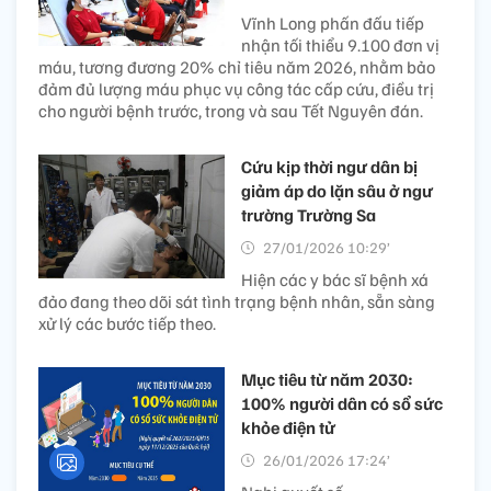
Vĩnh Long phấn đấu tiếp
nhận tối thiểu 9.100 đơn vị
máu, tương đương 20% chỉ tiêu năm 2026, nhằm bảo
đảm đủ lượng máu phục vụ công tác cấp cứu, điều trị
cho người bệnh trước, trong và sau Tết Nguyên đán.
Cứu kịp thời ngư dân bị
giảm áp do lặn sâu ở ngư
trường Trường Sa
27/01/2026 10:29’
Hiện các y bác sĩ bệnh xá
đảo đang theo dõi sát tình trạng bệnh nhân, sẵn sàng
xử lý các bước tiếp theo.
Mục tiêu từ năm 2030:
100% người dân có sổ sức
khỏe điện tử
26/01/2026 17:24’