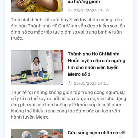
xu hướng giảm
23/01/2026 17:10’
Tình hình bệnh sốt xuất huyết và tay chân miệng trên
địa bàn Thành phố Hồ Chí Minh vẫn được kiểm soát ổn
định, số ca mắc tiếp tục giảm so với trung bình 4 tuần
trước.
Thành phố Hồ Chí Minh:
Huấn luyện cấp cứu ngừng
tim cho nhân viên tuyến
Metro số 1​​
23/01/2026 14:55’
Thực tế tại những không gian tập trung đông người, sự
cố y tế có thể xảy ra bất cứ lúc nào, do đó, việc chủ động
ứng phó với các tình huống y tế khẩn cấp là một phần
không thể thiếu trong công tác đảm bảo an toàn vận
hành tuyến Metro.
Cứu sống bệnh nhân có vết