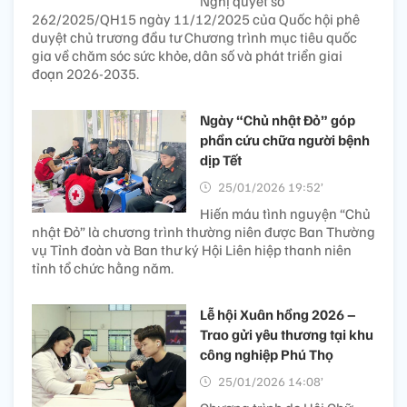
Nghị quyết số
262/2025/QH15 ngày 11/12/2025 của Quốc hội phê
duyệt chủ trương đầu tư Chương trình mục tiêu quốc
gia về chăm sóc sức khỏe, dân số và phát triển giai
đoạn 2026-2035.
Ngày “Chủ nhật Đỏ” góp
phần cứu chữa người bệnh
dịp Tết
25/01/2026 19:52’
Hiến máu tình nguyện “Chủ
nhật Đỏ” là chương trình thường niên được Ban Thường
vụ Tỉnh đoàn và Ban thư ký Hội Liên hiệp thanh niên
tỉnh tổ chức hằng năm.
Lễ hội Xuân hồng 2026 –
Trao gửi yêu thương tại khu
công nghiệp Phú Thọ
25/01/2026 14:08’