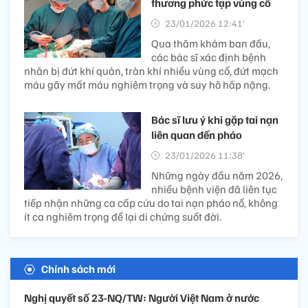
thương phức tạp vùng cổ
23/01/2026 12:41’
Qua thăm khám ban đầu,
các bác sĩ xác định bệnh
nhân bị đứt khí quản, tràn khí nhiều vùng cổ, đứt mạch
máu gây mất máu nghiêm trọng và suy hô hấp nặng.
Bác sĩ lưu ý khi gặp tai nạn
liên quan đến pháo
23/01/2026 11:38’
Những ngày đầu năm 2026,
nhiều bệnh viện đã liên tục
tiếp nhận những ca cấp cứu do tai nạn pháo nổ, không
ít ca nghiêm trọng để lại di chứng suốt đời.
Chính sách mới
Nghị quyết số 23-NQ/TW: Người Việt Nam ở nước