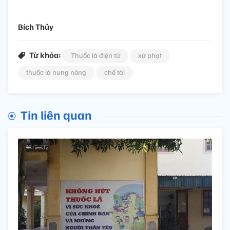
Bích Thủy
Từ khóa:
Thuốc lá điện tử
xử phạt
thuốc lá nung nóng
chế tài
Tin liên quan