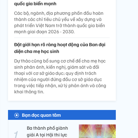
quốc gia biển mạnh
Các bộ, ngành, địa phương phấn đấu hoàn
thành các chỉ tiêu chủ yếu về xây dựng và
phát triển Việt Nam trở thành quốc gia biển
mạnh giai đoạn 2026 - 2030.
Đặt giới hạn rõ ràng hoạt động của Ban đại
diện cha mẹ học sinh
Dự thảo cũng bổ sung cơ chế để cha mẹ học
sinh phản ánh, kiến nghị, giám sát và đối
thoại với cơ sở giáo dục; quy định trách
nhiệm của người đứng đầu cơ sở giáo dục
trong việc tiếp nhận, xử lý phản ánh và công
khai thông tin.
Bạn đọc quan tâm
Ba thành phố giành
giải A tại Hội thi lực