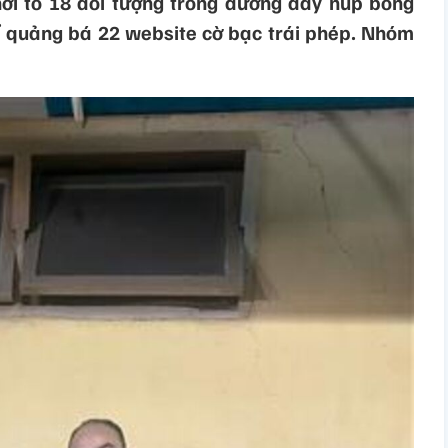
ởi tố 18 đối tượng trong đường dây núp bóng
 quảng bá 22 website cờ bạc trái phép. Nhóm