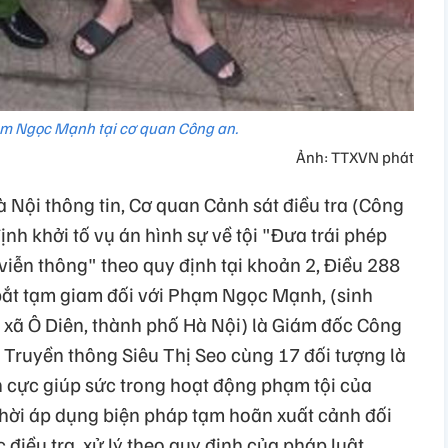
ạm Ngọc Mạnh tại cơ quan Công an.
Ảnh: TTXVN phát
 Nội thông tin, Cơ quan Cảnh sát điều tra (Công
nh khởi tố vụ án hình sự về tội "Đưa trái phép
iễn thông" theo quy định tại khoản 2, Điều 288
, bắt tạm giam đối với Phạm Ngọc Mạnh, (sinh
, xã Ô Diên, thành phố Hà Nội) là Giám đốc Công
 Truyền thông Siêu Thị Seo cùng 17 đối tượng là
ích cực giúp sức trong hoạt động phạm tội của
 thời áp dụng biện pháp tạm hoãn xuất cảnh đối
 điều tra, xử lý theo quy định của pháp luật.