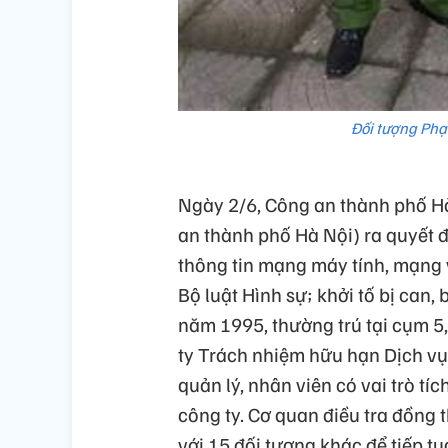
Đối tượng Ph
Ngày 2/6, Công an thành phố Hà
an thành phố Hà Nội) ra quyết đị
thông tin mạng máy tính, mạng v
Bộ luật Hình sự; khởi tố bị can
năm 1995, thường trú tại cụm 5
ty Trách nhiệm hữu hạn Dịch vụ
quản lý, nhân viên có vai trò t
công ty. Cơ quan điều tra đồng
với 15 đối tượng khác để tiếp tục