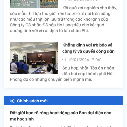
Kết quả xét nghiệm cho thấy,
các mẫu thịt lợn thu giữ trên hai xe ô tô nói trên cũng
như các mẫu thịt lợn lưu trữ trong các kho lạnh của
Công ty Cổ phần Đồ hộp Hạ Long đều cho kết quả
dương tính với vi rút dịch tả lợn châu Phi.
Khẳng định vai trò bảo vệ
công lý và quyền công dân
10/01/2026 17:06’
Sau hợp nhất, Tòa án nhân
dân hai cấp thành phố Hải
Phòng đã có những chuyển biến mạnh mẽ.
Chính sách mới
Đặt giới hạn rõ ràng hoạt động của Ban đại diện cha
mẹ học sinh