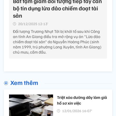
Bắt tạm giam đối tượng tiếp tay cán
bộ tín dụng lừa đảo chiếm đoạt tài
sản
20/12/2025 12:13’
Đối tượng Trương Nhựt Tới bị khởi tố sau khi Công
an tỉnh An Giang điều tra mở rộng vụ án "Lừa đảo
chiếm đoạt tài sản" do Nguyễn Hoàng Phúc (sinh
năm 1999, trú phường Long Xuyên, tỉnh An Giang)
chủ mưu, cầm đầu.
Xem thêm
Triệt xóa đường dây làm giả
hồ sơ xin việc
12/01/2026 16:07’