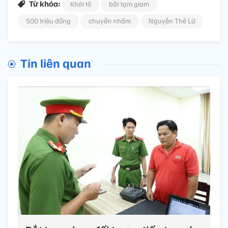
Từ khóa:
Khởi tố
bắt tạm giam
500 triệu đồng
chuyển nhầm
Nguyễn Thế Lữ
Tin liên quan