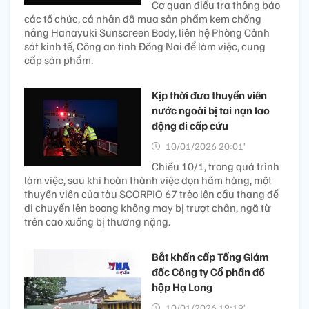
Cơ quan điều tra thông báo
các tổ chức, cá nhân đã mua sản phẩm kem chống
nắng Hanayuki Sunscreen Body, liên hệ Phòng Cảnh
sát kinh tế, Công an tỉnh Đồng Nai để làm việc, cung
cấp sản phẩm.
Kịp thời đưa thuyền viên
nước ngoài bị tai nạn lao
động đi cấp cứu
10/01/2026 20:01’
Chiều 10/1, trong quá trình
làm việc, sau khi hoàn thành việc dọn hầm hàng, một
thuyền viên của tàu SCORPIO 67 trèo lên cầu thang để
di chuyển lên boong không may bị trượt chân, ngã từ
trên cao xuống bị thương nặng.
Bắt khẩn cấp Tổng Giám
đốc Công ty Cổ phần đồ
hộp Hạ Long
10/01/2026 19:19’