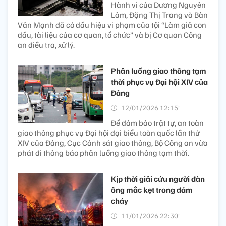
Hành vi của Dương Nguyên
Lâm, Đặng Thị Trang và Bàn
Văn Mạnh đã có dấu hiệu vi phạm của tội “Làm giả con
dấu, tài liệu của cơ quan, tổ chức” và bị Cơ quan Công
an điều tra, xử lý.
Phân luồng giao thông tạm
thời phục vụ Đại hội XIV của
Đảng
12/01/2026 12:15’
Để đảm bảo trật tự, an toàn
giao thông phục vụ Đại hội đại biểu toàn quốc lần thứ
XIV của Đảng, Cục Cảnh sát giao thông, Bộ Công an vừa
phát đi thông báo phân luồng giao thông tạm thời.
Kịp thời giải cứu người đàn
ông mắc kẹt trong đám
cháy​
11/01/2026 22:30’