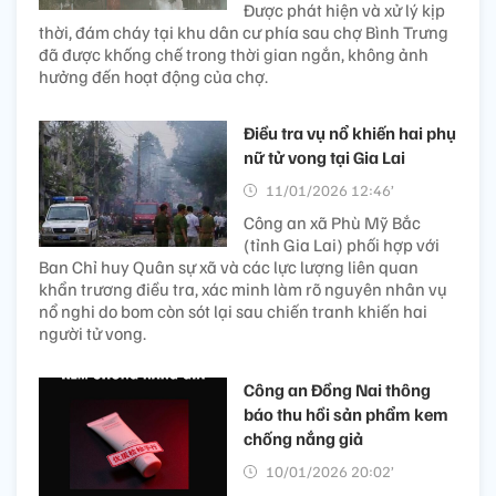
Được phát hiện và xử lý kịp
thời, đám cháy tại khu dân cư phía sau chợ Bình Trưng
đã được khống chế trong thời gian ngắn, không ảnh
hưởng đến hoạt động của chợ.
Điều tra vụ nổ khiến hai phụ
nữ tử vong tại Gia Lai
11/01/2026 12:46’
Công an xã Phù Mỹ Bắc
(tỉnh Gia Lai) phối hợp với
Ban Chỉ huy Quân sự xã và các lực lượng liên quan
khẩn trương điều tra, xác minh làm rõ nguyên nhân vụ
nổ nghi do bom còn sót lại sau chiến tranh khiến hai
người tử vong.
Công an Đồng Nai thông
báo thu hồi sản phẩm kem
chống nắng giả
10/01/2026 20:02’