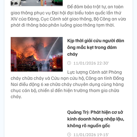
Để đảm bảo trật tự, an toàn
giao thông phục vụ Đại hội đại biểu toàn quốc lần thứ
XIV của Đảng, Cục Cảnh sát giao thông, Bộ Công an vừa
phát đi thông báo phân luồng giao thông tạm thời.
Kịp thời giải cứu người đàn
ông mắc kẹt trong đám
cháy​
11/01/2026 22:30’
Lực lượng Cảnh sát Phòng
cháy chữa cháy và Cứu nạn cứu hộ, Công an tỉnh Đồng
Nai điều động 6 xe chữa cháy chuyên dụng cùng hàng
chục cán bộ, chiến sĩ đến hiện trường tham gia chữa
cháy.
Quảng Trị: Phát hiện cơ sở
kinh doanh hàng nhập lậu,
không rõ nguồn gốc
11/01/2026 19:15’