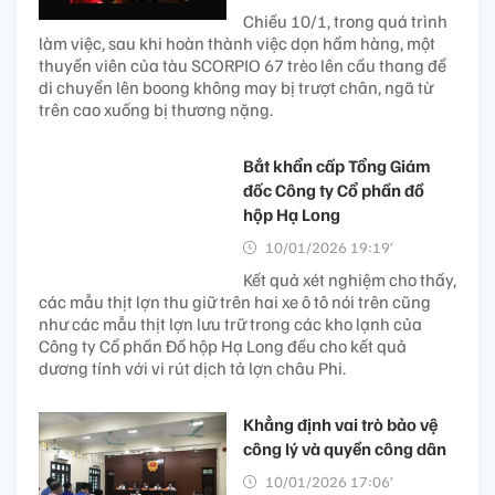
Chiều 10/1, trong quá trình
làm việc, sau khi hoàn thành việc dọn hầm hàng, một
thuyền viên của tàu SCORPIO 67 trèo lên cầu thang để
di chuyển lên boong không may bị trượt chân, ngã từ
trên cao xuống bị thương nặng.
Bắt khẩn cấp Tổng Giám
đốc Công ty Cổ phần đồ
hộp Hạ Long
10/01/2026 19:19’
Kết quả xét nghiệm cho thấy,
các mẫu thịt lợn thu giữ trên hai xe ô tô nói trên cũng
như các mẫu thịt lợn lưu trữ trong các kho lạnh của
Công ty Cổ phần Đồ hộp Hạ Long đều cho kết quả
dương tính với vi rút dịch tả lợn châu Phi.
Khẳng định vai trò bảo vệ
công lý và quyền công dân
10/01/2026 17:06’