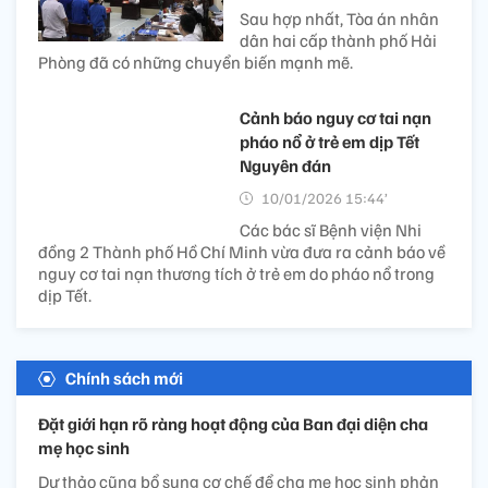
Sau hợp nhất, Tòa án nhân
dân hai cấp thành phố Hải
Phòng đã có những chuyển biến mạnh mẽ.
Cảnh báo nguy cơ tai nạn
pháo nổ ở trẻ em dịp Tết
Nguyên đán
10/01/2026 15:44’
Các bác sĩ Bệnh viện Nhi
đồng 2 Thành phố Hồ Chí Minh vừa đưa ra cảnh báo về
nguy cơ tai nạn thương tích ở trẻ em do pháo nổ trong
dịp Tết.
Chính sách mới
Đặt giới hạn rõ ràng hoạt động của Ban đại diện cha
mẹ học sinh
Dự thảo cũng bổ sung cơ chế để cha mẹ học sinh phản