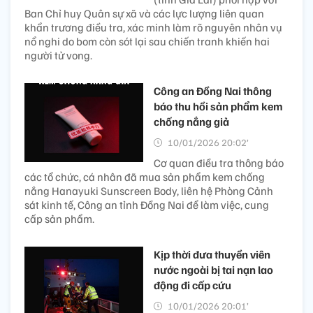
Ban Chỉ huy Quân sự xã và các lực lượng liên quan
khẩn trương điều tra, xác minh làm rõ nguyên nhân vụ
nổ nghi do bom còn sót lại sau chiến tranh khiến hai
người tử vong.
Công an Đồng Nai thông
báo thu hồi sản phẩm kem
chống nắng giả
10/01/2026 20:02’
Cơ quan điều tra thông báo
các tổ chức, cá nhân đã mua sản phẩm kem chống
nắng Hanayuki Sunscreen Body, liên hệ Phòng Cảnh
sát kinh tế, Công an tỉnh Đồng Nai để làm việc, cung
cấp sản phẩm.
Kịp thời đưa thuyền viên
nước ngoài bị tai nạn lao
động đi cấp cứu
10/01/2026 20:01’