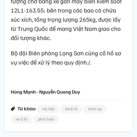
tượng chở bằng xe gắn máy biển kiểm soát
12L1-163.55; bên trong các bao có chứa
xúc xích, tổng trọng lượng 265kg, được lấy
từ Trung Quốc để mang Việt Nam giao cho
đối tượng khác.
Bộ đội Biên phòng Lạng Sơn củng cố hồ sơ
vụ việc để xử lý theo quy định./.
Hùng Mạnh - Nguyễn Quang Duy
Từ khóa:
Hà Nội
khởi tố
hình sự
xe ô tô
phá hoại