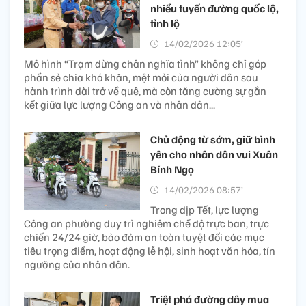
nhiều tuyến đường quốc lộ,
tỉnh lộ
14/02/2026 12:05’
Mô hình “Trạm dừng chân nghĩa tình” không chỉ góp
phần sẻ chia khó khăn, mệt mỏi của người dân sau
hành trình dài trở về quê, mà còn tăng cường sự gắn
kết giữa lực lượng Công an và nhân dân...
Chủ động từ sớm, giữ bình
yên cho nhân dân vui Xuân
Bính Ngọ
14/02/2026 08:57’
Trong dịp Tết, lực lượng
Công an phường duy trì nghiêm chế độ trực ban, trực
chiến 24/24 giờ, bảo đảm an toàn tuyệt đối các mục
tiêu trọng điểm, hoạt động lễ hội, sinh hoạt văn hóa, tín
ngưỡng của nhân dân.
Triệt phá đường dây mua