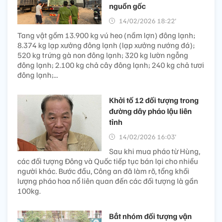
nguồn gốc
14/02/2026 18:22’
Tang vật gồm 13.900 kg vú heo (nầm lợn) đông lạnh;
8.374 kg lạp xưởng đông lạnh (lạp xưởng nướng đá);
520 kg trứng gà non đông lạnh; 320 kg lườn ngỗng
đông lạnh; 2.100 kg chả cây đông lạnh; 240 kg chả tươi
đông lạnh;...
Khởi tố 12 đối tượng trong
đường dây pháo lậu liên
tỉnh
14/02/2026 16:03’
Sau khi mua pháo từ Hùng,
các đối tượng Đông và Quốc tiếp tục bán lại cho nhiều
người khác. Bước đầu, Công an đã làm rõ, tổng khối
lượng pháo hoa nổ liên quan đến các đối tượng là gần
100kg.
Bắt nhóm đối tượng vận