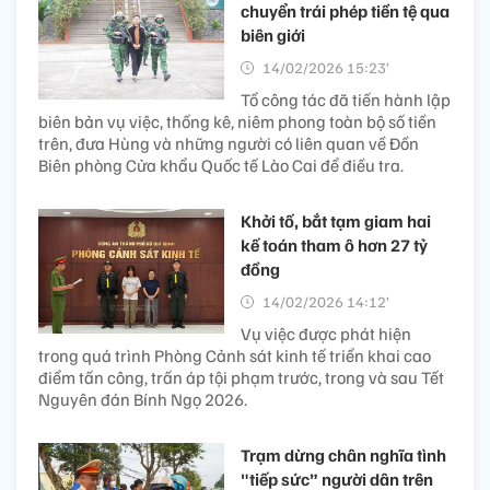
chuyển trái phép tiền tệ qua
biên giới
14/02/2026 15:23’
Tổ công tác đã tiến hành lập
biên bản vụ việc, thống kê, niêm phong toàn bộ số tiền
trên, đưa Hùng và những người có liên quan về Đồn
Biên phòng Cửa khẩu Quốc tế Lào Cai để điều tra.
Khởi tố, bắt tạm giam hai
kế toán tham ô hơn 27 tỷ
đồng
14/02/2026 14:12’
Vụ việc được phát hiện
trong quá trình Phòng Cảnh sát kinh tế triển khai cao
điểm tấn công, trấn áp tội phạm trước, trong và sau Tết
Nguyên đán Bính Ngọ 2026.
Trạm dừng chân nghĩa tình
"tiếp sức” người dân trên