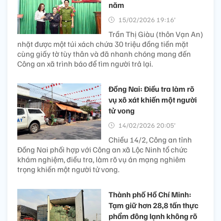
năm
15/02/2026 19:16’
Trần Thị Giàu (thôn Vạn An)
nhặt được một túi xách chứa 30 triệu đồng tiền mặt
cùng giấy tờ tùy thân và đã nhanh chóng mang đến
Công an xã trình báo để tìm người trả lại.
Đồng Nai: Điều tra làm rõ
vụ xô xát khiến một người
tử vong
14/02/2026 20:05’
Chiều 14/2, Công an tỉnh
Đồng Nai phối hợp với Công an xã Lộc Ninh tổ chức
khám nghiệm, điều tra, làm rõ vụ án mạng nghiêm
trọng khiến một người tử vong.
Thành phố Hồ Chí Minh:
Tạm giữ hơn 28,8 tấn thực
phẩm đông lạnh không rõ