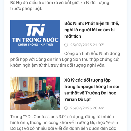
Bố Hạ đã điều tra làm rõ và bắt giữ, xử lý đối tượng
trước pháp luật.
Bắc Ninh: Phát hiện thi thể,
nghi là người lái xe ôm bị
mất tích
23/07/2025 21:07’
Công an tỉnh Bắc Ninh đang
phối hợp với Công an tỉnh Lạng Sơn thu thập chứng cứ,
khám nghiệm tử thi, truy tìm đối tượng nghi vấn.
Xử lý các đối tượng lập
trang fanpage thông tin sai
sự thật về Trường Đại học
Yersin Đà Lạt
23/07/2025 20:49’
Trang “YDL Confessions 3.0” sử dụng, đăng tải nhiều
hình ảnh, thông tin công khai về Trường Đại học Yersin
Đà Lạt và có nhiều bài viết ẩn danh liên quan đến các