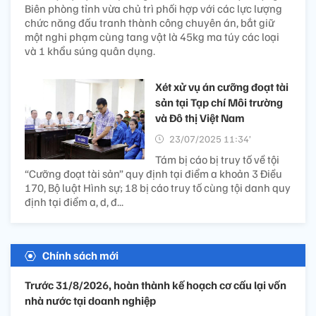
Biên phòng tỉnh vừa chủ trì phối hợp với các lực lượng
chức năng đấu tranh thành công chuyên án, bắt giữ
một nghi phạm cùng tang vật là 45kg ma túy các loại
và 1 khẩu súng quân dụng.
Xét xử vụ án cưỡng đoạt tài
sản tại Tạp chí Môi trường
và Đô thị Việt Nam
23/07/2025 11:34’
Tám bị cáo bị truy tố về tội
“Cưỡng đoạt tài sản” quy định tại điểm a khoản 3 Điều
170, Bộ luật Hình sự; 18 bị cáo truy tố cùng tội danh quy
định tại điểm a, d, đ...
Chính sách mới
Trước 31/8/2026, hoàn thành kế hoạch cơ cấu lại vốn
nhà nước tại doanh nghiệp