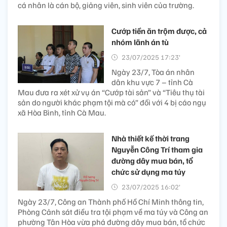
cá nhân là cán bộ, giảng viên, sinh viên của trường.
Cướp tiền ăn trộm được, cả
nhóm lãnh án tù
23/07/2025 17:23’
Ngày 23/7, Tòa án nhân
dân khu vực 7 – tỉnh Cà
Mau đưa ra xét xử vụ án “Cướp tài sản” và “Tiêu thụ tài
sản do người khác phạm tội mà có” đối với 4 bị cáo ngụ
xã Hòa Bình, tỉnh Cà Mau.
Nhà thiết kế thời trang
Nguyễn Công Trí tham gia
đường dây mua bán, tổ
chức sử dụng ma túy
23/07/2025 16:02’
Ngày 23/7, Công an Thành phố Hồ Chí Minh thông tin,
Phòng Cảnh sát điều tra tội phạm về ma túy và Công an
phường Tân Hòa vừa phá đường dây mua bán, tổ chức