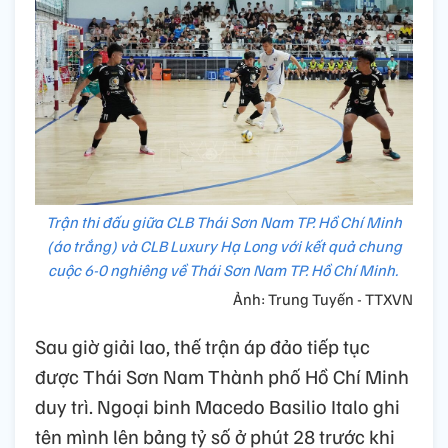
Trận thi đấu giữa CLB Thái Sơn Nam TP. Hồ Chí Minh
(áo trắng) và CLB Luxury Hạ Long với kết quả chung
cuộc 6-0 nghiêng về Thái Sơn Nam TP. Hồ Chí Minh.
Ảnh: Trung Tuyến - TTXVN
Sau giờ giải lao, thế trận áp đảo tiếp tục
được Thái Sơn Nam Thành phố Hồ Chí Minh
duy trì. Ngoại binh Macedo Basilio Italo ghi
tên mình lên bảng tỷ số ở phút 28 trước khi