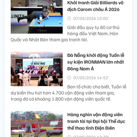
Khởi tranh Giải Billiards vô
địch Carom châu Á 2026
07/05/2026 15:00’
Giải đấu quy tụ 80 cơ thủ
hàng đầu Việt Nam, Hàn
Quốc và Nhật Bản tham gia tranh tài.
Đà Nẵng khởi động Tuần lễ
sự kiện IRONMAN lớn nhất
Đông Nam Á
07/05/2026 14:52’
Ban tổ chức cho biết, Tuần lễ
dự kiến thu hút hơn 4.700 vận động viên tham gia,
trong đó có khoảng 1.800 vận động viên quốc tế.
Hàng nghìn vận động viên
tranh tài tại Đại hội Thể dục
thể thao tỉnh Điện Biên
07/05/2026 12:38’