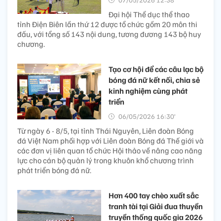
Đại hội Thể dục thể thao
tỉnh Điện Biên lần thứ 12 được tổ chức gồm 20 môn thi
đấu, với tổng số 143 nội dung, tương đương 143 bộ huy
chương.
Tạo cơ hội để các câu lạc bộ
bóng đá nữ kết nối, chia sẻ
kinh nghiệm cùng phát
triển
06/05/2026 16:30’
Từ ngày 6 - 8/5, tại tỉnh Thái Nguyên, Liên đoàn Bóng
đá Việt Nam phối hợp với Liên đoàn Bóng đá Thế giới và
các đơn vị liên quan tổ chức Hội thảo về nâng cao năng
lực cho cán bộ quản lý trong khuôn khổ chương trình
phát triển bóng đá nữ.
Hơn 400 tay chèo xuất sắc
tranh tài tại Giải đua thuyền
truyền thống quốc gia 2026