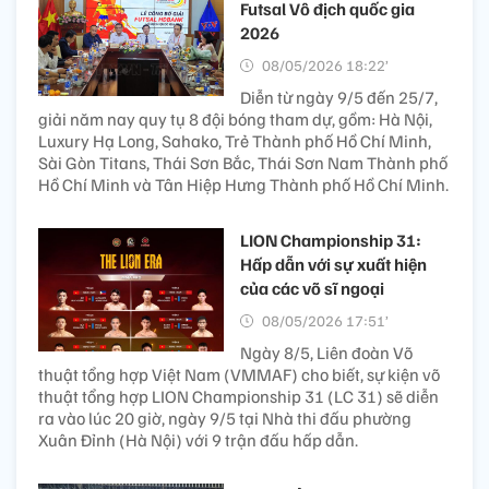
Futsal Vô địch quốc gia
2026
08/05/2026 18:22’
Diễn từ ngày 9/5 đến 25/7,
giải năm nay quy tụ 8 đội bóng tham dự, gồm: Hà Nội,
Luxury Hạ Long, Sahako, Trẻ Thành phố Hồ Chí Minh,
Sài Gòn Titans, Thái Sơn Bắc, Thái Sơn Nam Thành phố
Hồ Chí Minh và Tân Hiệp Hưng Thành phố Hồ Chí Minh.
LION Championship 31:
Hấp dẫn với sự xuất hiện
của các võ sĩ ngoại
08/05/2026 17:51’
Ngày 8/5, Liên đoàn Võ
thuật tổng hợp Việt Nam (VMMAF) cho biết, sự kiện võ
thuật tổng hợp LION Championship 31 (LC 31) sẽ diễn
ra vào lúc 20 giờ, ngày 9/5 tại Nhà thi đấu phường
Xuân Đỉnh (Hà Nội) với 9 trận đấu hấp dẫn.