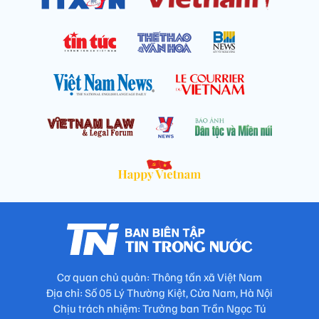
Cơ quan chủ quản: Thông tấn xã Việt Nam
Địa chỉ: Số 05 Lý Thường Kiệt, Cửa Nam, Hà Nội
Chịu trách nhiệm: Trưởng ban Trần Ngọc Tú