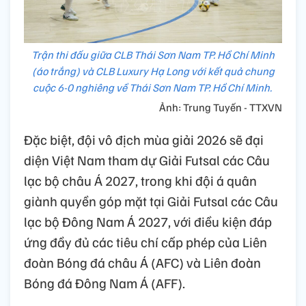
Trận thi đấu giữa CLB Thái Sơn Nam TP. Hồ Chí Minh
(áo trắng) và CLB Luxury Hạ Long với kết quả chung
cuộc 6-0 nghiêng về Thái Sơn Nam TP. Hồ Chí Minh.
Ảnh: Trung Tuyến - TTXVN
Đặc biệt, đội vô địch mùa giải 2026 sẽ đại
diện Việt Nam tham dự Giải Futsal các Câu
lạc bộ châu Á 2027, trong khi đội á quân
giành quyền góp mặt tại Giải Futsal các Câu
lạc bộ Đông Nam Á 2027, với điều kiện đáp
ứng đầy đủ các tiêu chí cấp phép của Liên
đoàn Bóng đá châu Á (AFC) và Liên đoàn
Bóng đá Đông Nam Á (AFF).