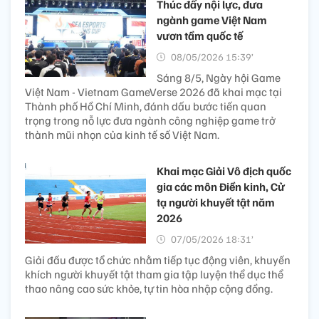
Thúc đẩy nội lực, đưa
ngành game Việt Nam
vươn tầm quốc tế
08/05/2026 15:39’
Sáng 8/5, Ngày hội Game
Việt Nam - Vietnam GameVerse 2026 đã khai mạc tại
Thành phố Hồ Chí Minh, đánh dấu bước tiến quan
trọng trong nỗ lực đưa ngành công nghiệp game trở
thành mũi nhọn của kinh tế số Việt Nam.
Khai mạc Giải Vô địch quốc
gia các môn Điền kinh, Cử
tạ người khuyết tật năm
2026
07/05/2026 18:31’
Giải đấu được tổ chức nhằm tiếp tục động viên, khuyến
khích người khuyết tật tham gia tập luyện thể dục thể
thao nâng cao sức khỏe, tự tin hòa nhập cộng đồng.