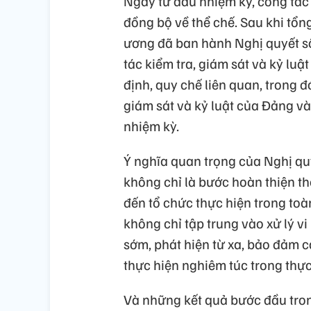
Ngay từ đầu nhiệm kỳ, công tác
đồng bộ về thể chế. Sau khi tổn
ương đã ban hành Nghị quyết s
tác kiểm tra, giám sát và kỷ luậ
định, quy chế liên quan, trong 
giám sát và kỷ luật của Đảng v
nhiệm kỳ.
Ý nghĩa quan trọng của Nghị q
không chỉ là bước hoàn thiện t
đến tổ chức thực hiện trong toà
không chỉ tập trung vào xử lý
sớm, phát hiện từ xa, bảo đảm c
thực hiện nghiêm túc trong thực 
Và những kết quả bước đầu tro