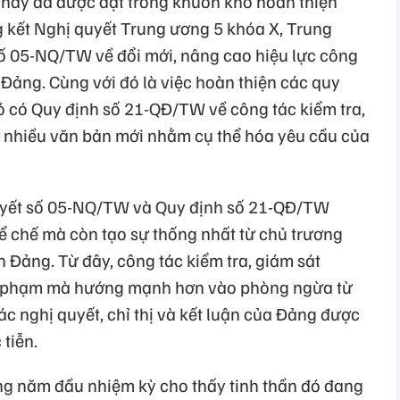
 này đã được đặt trong khuôn khổ hoàn thiện
g kết Nghị quyết Trung ương 5 khóa X, Trung
ố 05-NQ/TW về đổi mới, nâng cao hiệu lực công
t Đảng. Cùng với đó là việc hoàn thiện các quy
đó có Quy định số 21-QĐ/TW về công tác kiểm tra,
à nhiều văn bản mới nhằm cụ thể hóa yêu cầu của
uyết số 05-NQ/TW và Quy định số 21-QĐ/TW
hể chế mà còn tạo sự thống nhất từ chủ trương
n Đảng. Từ đây, công tác kiểm tra, giám sát
 vi phạm mà hướng mạnh hơn vào phòng ngừa từ
ác nghị quyết, chỉ thị và kết luận của Đảng được
tiễn.
ng năm đầu nhiệm kỳ cho thấy tinh thần đó đang