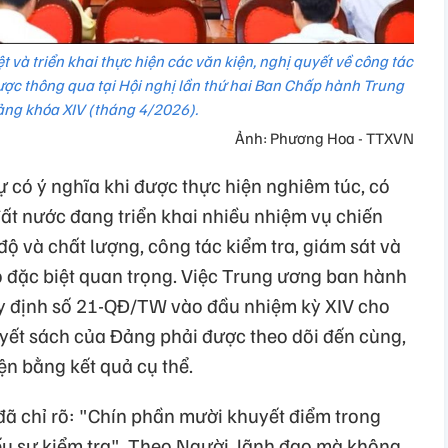
t và triển khai thực hiện các văn kiện, nghị quyết về công tác
được thông qua tại Hội nghị lần thứ hai Ban Chấp hành Trung
ng khóa XIV (tháng 4/2026).
Ảnh: Phương Hoa - TTXVN
 có ý nghĩa khi được thực hiện nghiêm túc, có
đất nước đang triển khai nhiều nhiệm vụ chiến
 độ và chất lượng, công tác kiểm tra, giám sát và
ò đặc biệt quan trọng. Việc Trung ương ban hành
 định số 21-QĐ/TW vào đầu nhiệm kỳ XIV cho
uyết sách của Đảng phải được theo dõi đến cùng,
ện bằng kết quả cụ thể.
 đã chỉ rõ: "Chín phần mười khuyết điểm trong
iếu sự kiểm tra". Theo Người, lãnh đạo mà không