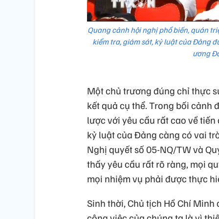
Quang cảnh hội nghị phổ biến, quán triệ
kiểm tra, giám sát, kỷ luật của Đảng 
ương Đả
Một chủ trương đúng chỉ thực sự
kết quả cụ thể. Trong bối cảnh 
lược với yêu cầu rất cao về tiến
kỷ luật của Đảng càng có vai tr
Nghị quyết số 05-NQ/TW và Quy
thấy yêu cầu rất rõ ràng, mọi q
mọi nhiệm vụ phải được thực hi
Sinh thời, Chủ tịch Hồ Chí Minh
công việc của chúng ta là vì th