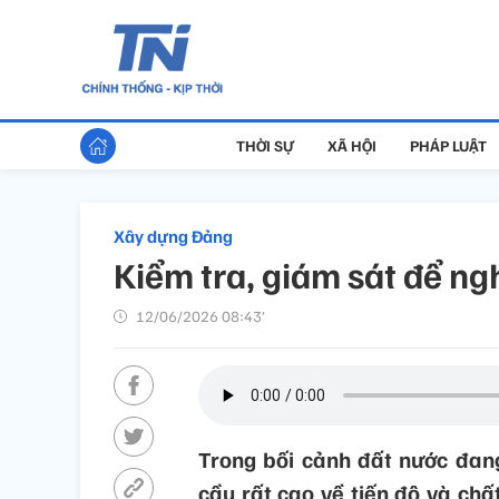
THỜI SỰ
XÃ HỘI
PHÁP LUẬT
Xây dựng Đảng
Kiểm tra, giám sát để ng
12/06/2026 08:43’
Trong bối cảnh đất nước đang
cầu rất cao về tiến độ và chất