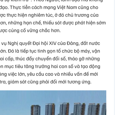
h đạo. Thực tiễn cách mạng Việt Nam cũng cho
ược thực hiện nghiêm túc, ở đó chủ trương của
hơn, những hạn chế, thiếu sót được phát hiện sớm
được củng cố vững chắc hơn.
vụ Nghị quyết Đại hội XIV của Đảng, đất nước
ớn. Đó là tiếp tục tinh gọn tổ chức bộ máy, vận
i cấp, thúc đẩy chuyển đổi số, tháo gỡ những
ện mục tiêu tăng trưởng hai con số và tạo động
công việc lớn, yêu cầu cao và nhiều vấn đề mới
 tra, giám sát cũng phải đổi mới tương ứng.