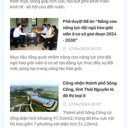
thiết thực, đóng góp tích cực, tạo bứt phá phát triển
kinh tế - xã hội của đất nước.
Phê duyệt Đề án “Nâng cao
năng lực đội ngũ hòa giải
viên ở cơ sở giai đoạn 2024
- 2030”
17/04/2024 20:32’
Mục tiêu tổng quát nhằm nâng cao năng lực cho đội
ngũ hòa giải viên ở cơ sở tạo động lực thúc đẩy sự đổi
mới, sáng tạo trong công tác hòa giải.
Công nhận thành phố Sông
Công, tỉnh Thái Nguyên là
đô thị loại II
17/04/2024 20:07’
Thành phố Sông Công có
tổng diện tích khoảng 97,31km2, trong đó khu vực nội
thị bao gồm 7 phường với diện tích 51,12km2.