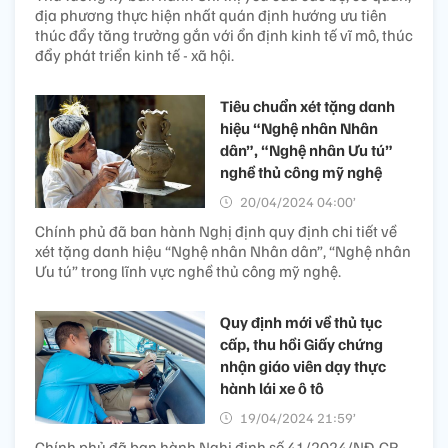
địa phương thực hiện nhất quán định hướng ưu tiên
thúc đẩy tăng trưởng gắn với ổn định kinh tế vĩ mô, thúc
đẩy phát triển kinh tế - xã hội​.
Tiêu chuẩn xét tặng danh
hiệu “Nghệ nhân Nhân
dân”, “Nghệ nhân Ưu tú”
nghề thủ công mỹ nghệ
20/04/2024 04:00’
Chính phủ đã ban hành Nghị định quy định chi tiết về
xét tặng danh hiệu “Nghệ nhân Nhân dân”, “Nghệ nhân
Ưu tú” trong lĩnh vực nghề thủ công mỹ nghệ.
Quy định mới về thủ tục
cấp, thu hồi Giấy chứng
nhận giáo viên dạy thực
hành lái xe ô tô
19/04/2024 21:59’
Chính phủ đã ban hành Nghị định số 41/2024/NĐ-CP