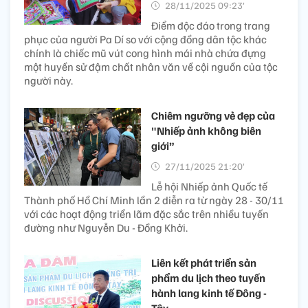
28/11/2025 09:23’
Điểm độc đáo trong trang
phục của người Pa Dí so với cộng đồng dân tộc khác
chính là chiếc mũ vút cong hình mái nhà chứa đựng
một huyền sử đậm chất nhân văn về cội nguồn của tộc
người này.
Chiêm ngưỡng vẻ đẹp của
"Nhiếp ảnh không biên
giới”
27/11/2025 21:20’
Lễ hội Nhiếp ảnh Quốc tế
Thành phố Hồ Chí Minh lần 2 diễn ra từ ngày 28 - 30/11
với các hoạt động triển lãm đặc sắc trên nhiều tuyến
đường như Nguyễn Du - Đồng Khởi.
Liên kết phát triển sản
phẩm du lịch theo tuyến
hành lang kinh tế Đông -