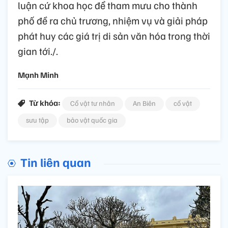
luận cứ khoa học để tham mưu cho thành
phố đề ra chủ trương, nhiệm vụ và giải pháp
phát huy các giá trị di sản văn hóa trong thời
gian tới./.
Mạnh Minh
Từ khóa:
Cổ vật tư nhân
An Biên
cổ vật
sưu tập
bảo vật quốc gia
Tin liên quan