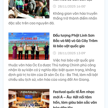
28/11/2025 16:00’
Không gian văn hóa truyền
thống trở thành điểm nhấn
đặc sắc trên cao nguyên đá.
Đầu tượng Phật Linh Sơn
Bắc và Mộ vò Gò Cây Trâm
là bảo vật quốc gia
28/11/2025 13:09’
Việc hai bảo vật quốc gia
thuộc văn hóa Óc Eo được Thủ tướng Chính phủ công
nhận là sự kiện có ý nghĩa đặc biệt quan trọng, khẳng
định giá trị to lớn của Di sản Óc Eo - Ba Thê, làm nổi bật
chiều sâu lịch sử, văn hóa của vùng đất An Giang.
Festival quốc tế Âm nhạc
mới Á – Âu: Kết nối tâm
hồn, làm giàu bản sắc văn
hóa dân tộc