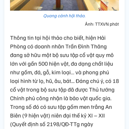
Quang cảnh hội thảo.
Ảnh: TTXVN phát
Thông tin tại hội thảo cho biết, hiện Hải
Phòng có doanh nhân Trần Đình Thăng
đang sở hữu một bộ sưu tập cổ vật quy mô
lớn với gần 500 hiện vật, đa dạng chất liệu
như gốm, đá, gỗ, kim loại… và phong phú
loại hình từ lọ, hũ, âu, bát... Đáng chú ý, có 18
cổ vật trong bộ sưu tập đã được Thủ tướng
Chính phủ công nhận là bảo vật quốc gia.
Trong số đó có sưu tập gốm men trắng An
Biên (9 hiện vật) niên đại thế kỷ XI – XII
(Quyết định số 2198/QĐ-TTg ngày