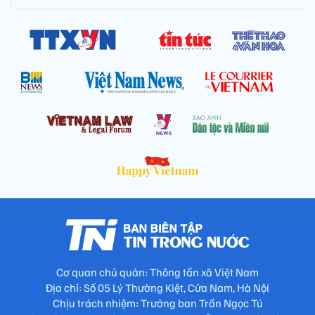
Cơ quan chủ quản: Thông tấn xã Việt Nam
Địa chỉ: Số 05 Lý Thường Kiệt, Cửa Nam, Hà Nội
Chịu trách nhiệm: Trưởng ban Trần Ngọc Tú