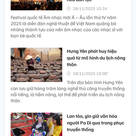
28/11/2025 10:24’
Festival quốc tế Âm nhạc mới Á – Âu lần thứ IV năm
2025 là diễn đàn nghệ thuật để Việt Nam quảng bá
những thành tựu của nền âm nhạc của các nhạc sĩ với
bạn bè quốc tế.
Hưng Yên phát huy hiệu
quả từ mô hình du lịch nông
thôn
28/11/2025 10:00’
Trên địa bàn tỉnh Hưng Yên
còn lưu giữ hàng trăm làng nghề thủ công truyền thống
nổi tiếng, là tiềm năng, lợi thế để phát triển du lịch nông
thôn.
Lan tỏa, gìn giữ văn hóa
người Pa Dí qua trang phục
truyền thống