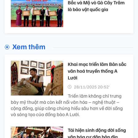
Bắc và Mộ vò Gò Cây Trâm
là bảo vật quốc gia
Xem thêm
Khai mạc triển lãm Bản sắc
văn hoá truyền thống A
Lưới
28/11/2025 20:52’
Triển lãm không chỉ trưng
bày mỹ thuật mà còn kết nối văn hóa – nghệ thuật –
cộng đồng, giúp công chúng hiểu sâu hơn về đời sống
và sáng tạo của đồng bào A Lưới.
Tái hiện sinh động đời sống
văn hóa cư dân bản địa