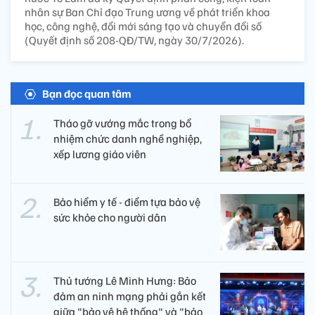
nhân sự Ban Chỉ đạo Trung ương về phát triển khoa
học, công nghệ, đổi mới sáng tạo và chuyển đổi số
(Quyết định số 208-QĐ/TW, ngày 30/7/2026).
Bạn đọc quan tâm
Tháo gỡ vướng mắc trong bổ
nhiệm chức danh nghề nghiệp,
xếp lương giáo viên
Bảo hiểm y tế - điểm tựa bảo vệ
sức khỏe cho người dân
Thủ tướng Lê Minh Hưng: Bảo
đảm an ninh mạng phải gắn kết
giữa "bảo vệ hệ thống" và "bảo