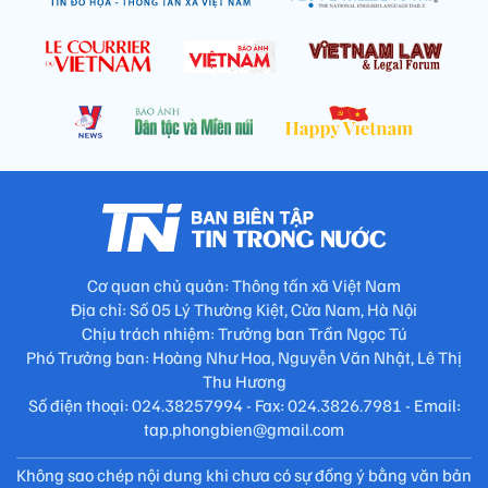
Cơ quan chủ quản: Thông tấn xã Việt Nam
Địa chỉ: Số 05 Lý Thường Kiệt, Cửa Nam, Hà Nội
Chịu trách nhiệm: Trưởng ban Trần Ngọc Tú
Phó Trưởng ban: Hoàng Như Hoa, Nguyễn Văn Nhật, Lê Thị
Thu Hương
Số điện thoại: 024.38257994 - Fax: 024.3826.7981 - Email:
tap.phongbien@gmail.com
Không sao chép nội dung khi chưa có sự đồng ý bằng văn bản