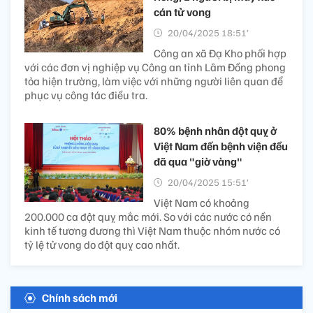
cán tử vong
20/04/2025 18:51’
Công an xã Đạ Kho phối hợp
với các đơn vị nghiệp vụ Công an tỉnh Lâm Đồng phong
tỏa hiện trường, làm việc với những người liên quan để
phục vụ công tác điều tra.
80% bệnh nhân đột quỵ ở
Việt Nam đến bệnh viện đều
đã qua "giờ vàng"
20/04/2025 15:51’
Việt Nam có khoảng
200.000 ca đột quỵ mắc mới. So với các nước có nền
kinh tế tương đương thì Việt Nam thuộc nhóm nước có
tỷ lệ tử vong do đột quỵ cao nhất.
Chính sách mới