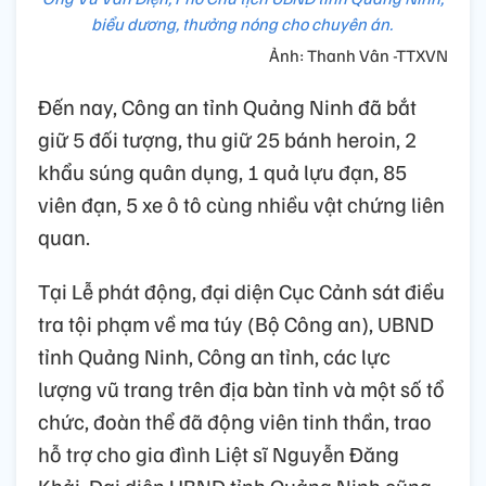
biểu dương, thưởng nóng cho chuyên án.
Ảnh: Thanh Vân -TTXVN
Đến nay, Công an tỉnh Quảng Ninh đã bắt
giữ 5 đối tượng, thu giữ 25 bánh heroin, 2
khẩu súng quân dụng, 1 quả lựu đạn, 85
viên đạn, 5 xe ô tô cùng nhiều vật chứng liên
quan.
Tại Lễ phát động, đại diện Cục Cảnh sát điều
tra tội phạm về ma túy (Bộ Công an), UBND
tỉnh Quảng Ninh, Công an tỉnh, các lực
lượng vũ trang trên địa bàn tỉnh và một số tổ
chức, đoàn thể đã động viên tinh thần, trao
hỗ trợ cho gia đình Liệt sĩ Nguyễn Đăng
Khải. Đại diện UBND tỉnh Quảng Ninh cũng