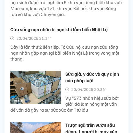
học sinh được trải nghiệm 5 khu vực riêng biệt: khu vực
Museum, khu vực 1v1, khu vực Kết nối, khu vực Sáng
tạo và khu vực Chuyên gia.
Cứu sống nạn nhân bị nạn khi tắm biển Nhật Lệ
20/04/2025 21:34’
Đây là lần thứ 2 liên tiếp, Tổ Cứu hộ, cứu nạn cứu sống
nạn nhân gặp nạn tại bãi biển Nhật Lệ trong vòng một
tháng.
Sữa giả, y đức và quy định
của pháp luật
20/04/2025 20:36’
Vụ “573 nhãn hiệu sữa bột
giả” đã làm nóng một vấn
đề vốn đã gây ra sự bức xúc âm ỉ từ lâu
Trượt ngã trên vườn sầu
riêng, 1 người bị máy xúc