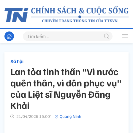
Xã hội
Lan tỏa tinh thần "Vì nước
quên thân, vì dân phục vụ"
của Liệt sĩ Nguyễn Đăng
Khải
21/04/2025 15:00’
Quảng Ninh