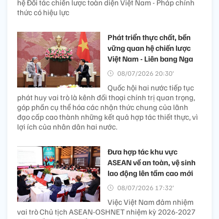
hệ Đối tác chiến lược toàn diện Việt Nam - Pháp chính
thức có hiệu lực
Phát triển thực chất, bền
vững quan hệ chiến lược
Việt Nam - Liên bang Nga
08/07/2026 20:30’
Quốc hội hai nước tiếp tục
phát huy vai trò là kênh đối thoại chính trị quan trọng,
góp phần cụ thể hóa các nhận thức chung của lãnh
đạo cấp cao thành những kết quả hợp tác thiết thực, vì
lợi ích của nhân dân hai nước.
Đưa hợp tác khu vực
ASEAN về an toàn, vệ sinh
lao động lên tầm cao mới
08/07/2026 17:32’
Việc Việt Nam đảm nhiệm
vai trò Chủ tịch ASEAN-OSHNET nhiệm kỳ 2026-2027