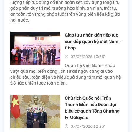
lượng tiếp tục củng cố tình đoàn kết, xây dựng lòng tin,
góp phần duy trì môi trường hòa bình, an ninh, trật tự,
an toàn, tôn trọng pháp luật trên vùng biển liền kề giữa
hai nước.
Giao lưu nhân dân tiếp tục
vun đắp quan hệ Việt Nam -
Pháp
07/07/2026 13:35’
Quan hệ Việt Nam - Pháp
vượt qua mọi biến động lịch sử để ngày càng đi vào
chiều sâu, toàn diện và hiệu quả đúng tầm mối quan hệ
Đối tác chiến lược toàn diện.
Chủ tịch Quốc hội Trần
Thanh Mẫn tiếp Đoàn đại
biểu cơ quan Tổng Chưởng
lý Malaysia
07/07/2026 12:23’