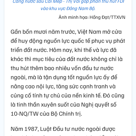
Cảng nước sâu Cái Mép - Thị Vải góp phần thu hút FDI
vào khu vực Đông Nam Bộ.
Ảnh minh họa: Hồng Đạt/TTXVN
Gần bốn mươi năm trước, Việt Nam mở cửa
để huy động nguồn lực quốc tế phục vụ phát
triển đất nước. Hôm nay, khi thế và lực đã
khác thì mục tiêu của đất nước không chỉ là
thu hút thêm bao nhiêu vốn đầu tư nước
ngoài, mà là tận dụng tốt nguồn lực ấy để
nâng cao nội lực, tăng sức cạnh tranh và
củng cố tính tự chủ của nền kinh tế. Đó cũng
là tinh thần xuyên suốt của Nghị quyết số
10-NQ/TW của Bộ Chính trị.
Năm 1987, Luật Đầu tư nước ngoài được