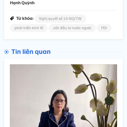
Hạnh Quỳnh
Từ khóa:
Nghị quyết số 10-NQ/TW
phát triển kinh tế
vốn đầu tư nước ngoài
FDI
Tin liên quan