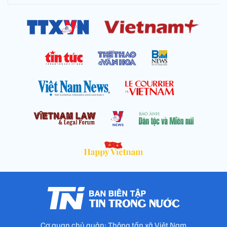
Cơ quan chủ quản: Thông tấn xã Việt Nam