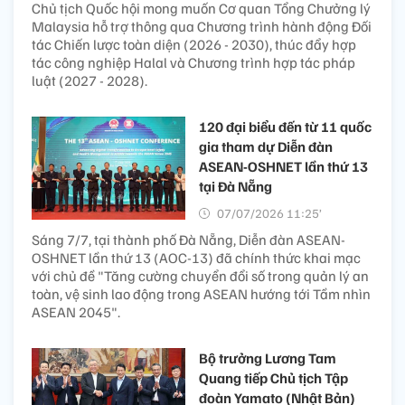
Chủ tịch Quốc hội mong muốn Cơ quan Tổng Chưởng lý
Malaysia hỗ trợ thông qua Chương trình hành động Đối
tác Chiến lược toàn diện (2026 - 2030), thúc đẩy hợp
tác công nghiệp Halal và Chương trình hợp tác pháp
luật (2027 - 2028).
120 đại biểu đến từ 11 quốc
gia tham dự Diễn đàn
ASEAN-OSHNET lần thứ 13
tại Đà Nẵng
07/07/2026 11:25’
Sáng 7/7, tại thành phố Đà Nẵng, Diễn đàn ASEAN-
OSHNET lần thứ 13 (AOC-13) đã chính thức khai mạc
với chủ đề "Tăng cường chuyển đổi số trong quản lý an
toàn, vệ sinh lao động trong ASEAN hướng tới Tầm nhìn
ASEAN 2045".
Bộ trưởng Lương Tam
Quang tiếp Chủ tịch Tập
đoàn Yamato (Nhật Bản)