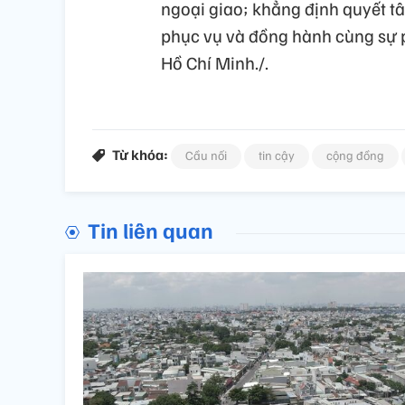
ngoại giao; khẳng định quyết tâ
phục vụ và đồng hành cùng sự p
Hồ Chí Minh./.
Từ khóa:
Cầu nối
tin cậy
cộng đồng
Tin liên quan