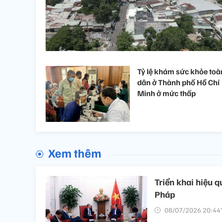
Tỷ lệ khám sức khỏe toà
dân ở Thành phố Hồ Chí
Minh ở mức thấp​
Xem thêm
Triển khai hiệu q
Pháp
08/07/2026 20:44’