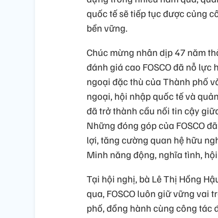
quốc tế sẽ tiếp tục được củng cố
bền vững.
Chúc mừng nhân dịp 47 năm th
đánh giá cao FOSCO đã nỗ lực h
ngoại đặc thù của Thành phố và
ngoại, hội nhập quốc tế và qu
đã trở thành cầu nối tin cậy gi
Những đóng góp của FOSCO đã 
lợi, tăng cường quan hệ hữu ngh
Minh năng động, nghĩa tình, hội
Tại hội nghị, bà Lê Thị Hồng Hậ
qua, FOSCO luôn giữ vững vai tr
phố, đồng hành cùng công tác đ