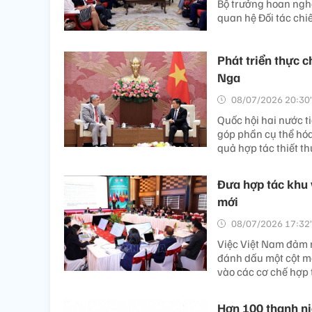
Bộ trưởng hoan ngh
quan hệ Đối tác chi
Phát triển thực c
Nga
08/07/2026 20:30’
Quốc hội hai nước ti
góp phần cụ thể hó
quả hợp tác thiết th
Đưa hợp tác khu 
mới
08/07/2026 17:32’
Việc Việt Nam đảm 
đánh dấu một cột mố
vào các cơ chế hợp
Hơn 100 thanh ni