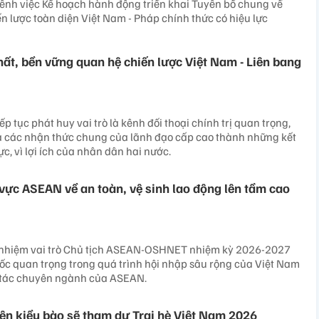
ênh việc Kế hoạch hành động triển khai Tuyên bố chung về
ến lược toàn diện Việt Nam - Pháp chính thức có hiệu lực
hất, bền vững quan hệ chiến lược Việt Nam - Liên bang
ếp tục phát huy vai trò là kênh đối thoại chính trị quan trọng,
a các nhận thức chung của lãnh đạo cấp cao thành những kết
ực, vì lợi ích của nhân dân hai nước.
vực ASEAN về an toàn, vệ sinh lao động lên tầm cao
nhiệm vai trò Chủ tịch ASEAN-OSHNET nhiệm kỳ 2026-2027
c quan trọng trong quá trình hội nhập sâu rộng của Việt Nam
 tác chuyên ngành của ASEAN.
ên kiều bào sẽ tham dự Trại hè Việt Nam 2026