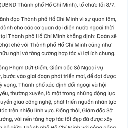
UBND Thành phố Hồ Chí Minh), tổ chức tối 8/7.
 lãnh đạo Thành phố Hồ Chí Minh vì sự quan tâm,
ợi dành cho các cơ quan đại diện nước ngoài thời
 tại Thành phố Hồ Chí Minh khẳng định: Đoàn sẽ
 chặt chẽ với Thành phố Hồ Chí Minh cũng như
hữu nghị và tăng cường hợp tác vì lợi ích chung.
ông Phạm Dứt Điểm, Giám đốc Sở Ngoại vụ
 bước vào giai đoạn phát triển mới, để đạt được
ỳ vọng, Thành phố xác định đối ngoại và hội
 yếu, thường xuyên, là một trong những động lực
huyển giao công nghệ, phát triển nguồn nhân lực
ác trên nhiều lĩnh vực. Đồng thời, Giám đốc Sở
ưởng, với nền tảng hợp tác tốt đẹp đã được xây
n hệ giữa Thành phố Hồ Chí Minh với cộng đồng