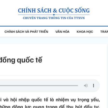
CHÍNH SÁCH VÀ PHÁT TRIỂN
VĂN HÓA
KHOA HỌC
TRAN
 đồng quốc tế
 và hội nhập quốc tế là nhiệm vụ trọng yếu,
hững động lực quan trọng để thu hút đầu tư,