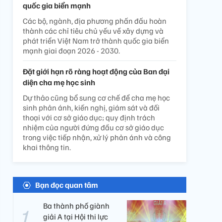
quốc gia biển mạnh
Các bộ, ngành, địa phương phấn đấu hoàn
thành các chỉ tiêu chủ yếu về xây dựng và
phát triển Việt Nam trở thành quốc gia biển
mạnh giai đoạn 2026 - 2030.
Đặt giới hạn rõ ràng hoạt động của Ban đại
diện cha mẹ học sinh
Dự thảo cũng bổ sung cơ chế để cha mẹ học
sinh phản ánh, kiến nghị, giám sát và đối
thoại với cơ sở giáo dục; quy định trách
nhiệm của người đứng đầu cơ sở giáo dục
trong việc tiếp nhận, xử lý phản ánh và công
khai thông tin.
Bạn đọc quan tâm
Ba thành phố giành
giải A tại Hội thi lực