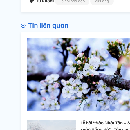
Từ khóa:
Lễ hội hoa đào
xứ Lạng
Tin liên quan
Lễ hội “Đào Nhật Tân – 
xuân Hồng Hà”: Tôn vin