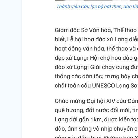
Thành viên Câu lạc bộ hát then, đàn t
Giám đốc Sở Văn hóa, Thể thao
biết, Lễ hội hoa đào xứ Lạng di
hoạt động văn hóa, thể thao và 
đẹp xứ Lạng; Hội chợ hoa đào g
đào xứ Lạng; Giải chạy cung đ
thống các dân tộc; trưng bày c
chất toàn cầu UNESCO Lạng Sơn
Chào mừng Đại hội XIV của Đả
quê hương, đất nước đổi mới, 
Lạng dài gần 1km, được kiến tạ
đào, ánh sáng và nhịp chuyển c
cảm xúc đầy thi vị. Đường hoa 