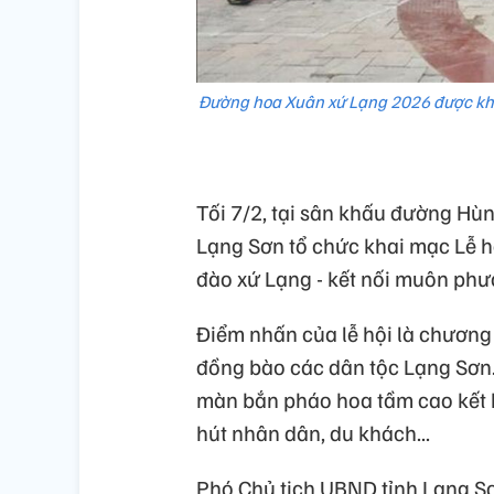
Đường hoa Xuân xứ Lạng 2026 được khai
Tối 7/2, tại sân khấu đường Hù
Lạng Sơn tổ chức khai mạc Lễ h
đào xứ Lạng - kết nối muôn phư
Điểm nhấn của lễ hội là chương
đồng bào các dân tộc Lạng Sơn. Đ
màn bắn pháo hoa tầm cao kết h
hút nhân dân, du khách...
Phó Chủ tịch UBND tỉnh Lạng S