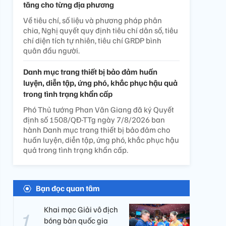
tăng cho từng địa phương
Về tiêu chí, số liệu và phương pháp phân
chia, Nghị quyết quy định tiêu chí dân số, tiêu
chí diện tích tự nhiên, tiêu chí GRDP bình
quân đầu người.
Danh mục trang thiết bị bảo đảm huấn
luyện, diễn tập, ứng phó, khắc phục hậu quả
trong tình trạng khẩn cấp
Phó Thủ tướng Phan Văn Giang đã ký Quyết
định số 1508/QĐ-TTg ngày 7/8/2026 ban
hành Danh mục trang thiết bị bảo đảm cho
huấn luyện, diễn tập, ứng phó, khắc phục hậu
quả trong tình trạng khẩn cấp.
Bạn đọc quan tâm
Khai mạc Giải vô địch
bóng bàn quốc gia