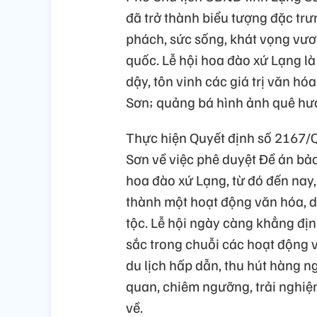
đã trở thành biểu tượng đặc tr
phách, sức sống, khát vọng vươ
quốc. Lễ hội hoa đào xứ Lạng là 
dậy, tôn vinh các giá trị văn hó
Sơn; quảng bá hình ảnh quê hươ
Thực hiện Quyết định số 2167
Sơn về việc phê duyệt Đề án bảo t
hoa đào xứ Lạng, từ đó đến nay
thành một hoạt động văn hóa, d
tộc. Lễ hội ngày càng khẳng định
sắc trong chuỗi các hoạt động v
du lịch hấp dẫn, thu hút hàng 
quan, chiêm ngưỡng, trải nghiệ
về.