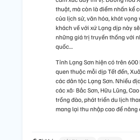
thuật, mà còn là điểm nhấn kể 
của lịch sử, văn hóa, khát vọng
khách về với xứ Lạng dịp này sẽ
những giá trị truyền thống với 
quốc...
Tỉnh Lạng Sơn hiện có trên 600 
quen thuộc mỗi dịp Tết đến, Xu
các dân tộc Lạng Sơn. Nhiều đị
các xã: Bắc Sơn, Hữu Lũng, Cao
trồng đào, phát triển du lịch t
mang lại thu nhập cao để nâng c