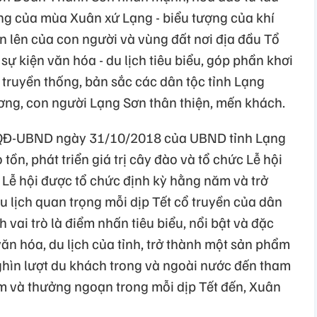
ưng của mùa Xuân xứ Lạng - biểu tượng của khí
n lên của con người và vùng đất nơi địa đầu Tổ
sự kiện văn hóa - du lịch tiêu biểu, góp phần khơi
a truyền thống, bản sắc các dân tộc tỉnh Lạng
ng, con người Lạng Sơn thân thiện, mến khách.
/QĐ-UBND ngày 31/10/2018 của UBND tỉnh Lạng
ồn, phát triển giá trị cây đào và tổ chức Lễ hội
, Lễ hội được tổ chức định kỳ hằng năm và trở
u lịch quan trọng mỗi dịp Tết cổ truyền của dân
 vai trò là điểm nhấn tiêu biểu, nổi bật và đặc
ăn hóa, du lịch của tỉnh, trở thành một sản phẩm
nghìn lượt du khách trong và ngoài nước đến tham
m và thưởng ngoạn trong mỗi dịp Tết đến, Xuân