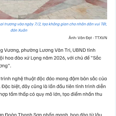
 trương vào ngày 7/2, tạo không gian cho nhân dân vui Tết,
đón Xuân
Ảnh: Văn Đạt - TTXVN
ng Vương, phường Lương Văn Tri, UBND tỉnh
ội hoa đào xứ Lạng năm 2026, với chủ đề "Sắc
ơng".
 trình nghệ thuật độc đáo mang đậm bản sắc của
ặc biệt, đây cũng là lần đầu tiên tỉnh trình diễn
ợp tầm thấp có quy mô lớn, tạo điểm nhấn thu
ơn Đoàn Thanh Sơn nhấn mạnh, hoa đào từ lâu