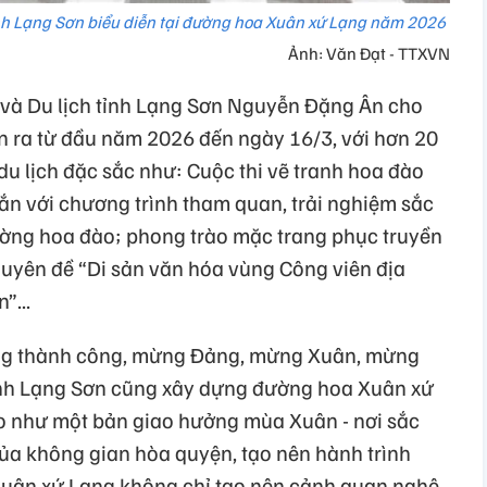
ỉnh Lạng Sơn biểu diễn tại đường hoa Xuân xứ Lạng năm 2026
Ảnh: Văn Đạt - TTXVN
 và Du lịch tỉnh Lạng Sơn Nguyễn Đặng Ân cho
ễn ra từ đầu năm 2026 đến ngày 16/3, với hơn 20
du lịch đặc sắc như: Cuộc thi vẽ tranh hoa đào
ắn với chương trình tham quan, trải nghiệm sắc
ường hoa đào; phong trào mặc trang phục truyền
huyên đề “Di sản văn hóa vùng Công viên địa
”...
ng thành công, mừng Đảng, mừng Xuân, mừng
tỉnh Lạng Sơn cũng xây dựng đường hoa Xuân xứ
o như một bản giao hưởng mùa Xuân - nơi sắc
ủa không gian hòa quyện, tạo nên hành trình
Xuân xứ Lạng không chỉ tạo nên cảnh quan nghệ