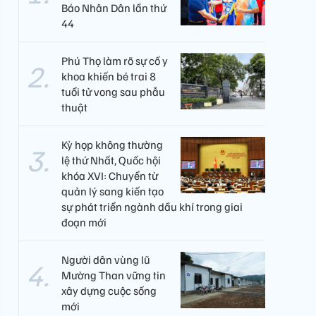
Báo Nhân Dân lần thứ
44
Phú Thọ làm rõ sự cố y
khoa khiến bé trai 8
tuổi tử vong sau phẫu
thuật
Kỳ họp không thường
lệ thứ Nhất, Quốc hội
khóa XVI: Chuyển từ
quản lý sang kiến tạo
sự phát triển ngành dầu khí trong giai
đoạn mới
Người dân vùng lũ
Mường Than vững tin
xây dựng cuộc sống
mới