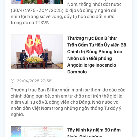
Nam, thống nhất đất nước
(30/4/1975 - 30/4/2025) là dịp vô cùng ý nghĩa để
nhìn lại trang sử vẻ vang, đầy tự hào của đất nước
trong đó có TTXVN.
Thường trực Ban Bí thư
Trần Cẩm Tú tiếp Ủy viên Bộ
Chính trị Đảng Phong trào
Nhân dân Giải phóng
Angola Jorge Inocencio
Dombolo
29/04/2025 23:58’
Thường trực Ban Bí thư nhấn mạnh sự tham dự của các
chính đảng bạn bè, anh em từ khắp nơi trên thế giới là
niềm vui, sự cổ vũ, động viên cho Đảng, Nhà nước và
nhân dân Việt Nam trong những ngày tháng Tư đầy ý
nghĩa.
Tây Ninh kỷ niệm 50 năm
Ngày Giải phóng