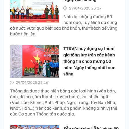
29/04/2025 23:17’
Nhìn lại chặng đường 50
năm qua, Tây Ninh đã cùng
cả nước vượt qua biết bao khó khăn, thử thách để vững
bước tiến lên.
TTXVN huy động sự tham
gia tổng lực trên các kênh
thông tin chào mừng 50
năm Ngày thống nhất non
sông
29/04/2025 23:16’
Thông tin được thực hiện bằng các loại hình (văn bản,
ảnh, đồ họa, âm thanh, truyền hình), với nhiều ngữ
(Việt, Lào, Khmer, Anh, Pháp, Nga, Trung, Tây Ban Nha,
Nhật, Hàn…) trên các kênh, ấn phẩm, khẳng định vị thế
của Cơ quan Thông tấn quốc gia.
Sẵn sàng cho Lễ kỷ niệm 50