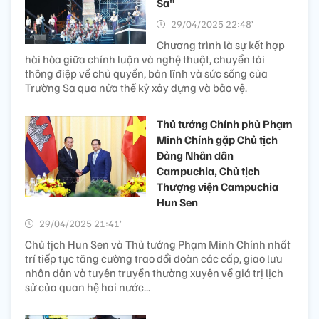
Sa"
29/04/2025 22:48’
Chương trình là sự kết hợp
hài hòa giữa chính luận và nghệ thuật, chuyển tải
thông điệp về chủ quyền, bản lĩnh và sức sống của
Trường Sa qua nửa thế kỷ xây dựng và bảo vệ.
Thủ tướng Chính phủ Phạm
Minh Chính gặp Chủ tịch
Đảng Nhân dân
Campuchia, Chủ tịch
Thượng viện Campuchia
Hun Sen
29/04/2025 21:41’
Chủ tịch Hun Sen và Thủ tướng Phạm Minh Chính nhất
trí tiếp tục tăng cường trao đổi đoàn các cấp, giao lưu
nhân dân và tuyên truyền thường xuyên về giá trị lịch
sử của quan hệ hai nước...