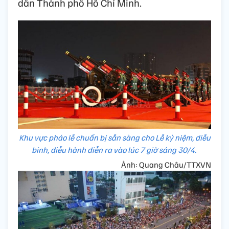
dân Thành phố Hồ Chí Minh.
Khu vực pháo lễ chuẩn bị sẵn sàng cho Lễ kỷ niệm, diễu
binh, diễu hành diễn ra vào lúc 7 giờ sáng 30/4.
Ảnh: Quang Châu/TTXVN