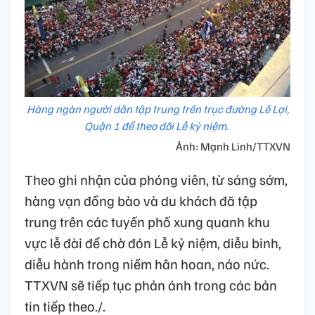
Hàng ngàn người dân tập trung trên trục đường Lê Lợi,
Quận 1 để theo dõi Lễ kỷ niệm.
Ảnh: Mạnh Linh/TTXVN
Theo ghi nhận của phóng viên, từ sáng sớm,
hàng vạn đồng bào và du khách đã tập
trung trên các tuyến phố xung quanh khu
vực lễ đài để chờ đón Lễ kỷ niệm, diễu binh,
diễu hành trong niềm hân hoan, náo nức.
TTXVN sẽ tiếp tục phản ánh trong các bản
tin tiếp theo./.