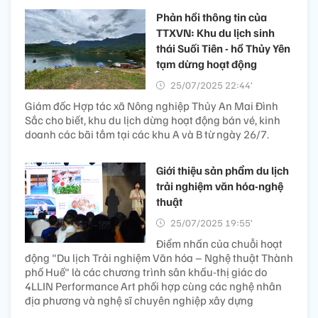
Phản hồi thông tin của
TTXVN: Khu du lịch sinh
thái Suối Tiên - hồ Thủy Yên
tạm dừng hoạt động
25/07/2025 22:44’
Giám đốc Hợp tác xã Nông nghiệp Thủy An Mai Đình
Sắc cho biết, khu du lịch dừng hoạt động bán vé, kinh
doanh các bãi tắm tại các khu A và B từ ngày 26/7.
Giới thiệu sản phẩm du lịch
trải nghiệm văn hóa-nghệ
thuật
25/07/2025 19:55’
Điểm nhấn của chuỗi hoạt
động "Du lịch Trải nghiệm Văn hóa – Nghệ thuật Thành
phố Huế" là các chương trình sân khấu-thị giác do
4LLIN Performance Art phối hợp cùng các nghệ nhân
địa phương và nghệ sĩ chuyên nghiệp xây dựng