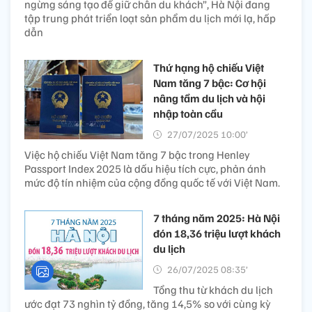
ngừng sáng tạo để giữ chân du khách”, Hà Nội đang
tập trung phát triển loạt sản phẩm du lịch mới lạ, hấp
dẫn
Thứ hạng hộ chiếu Việt
Nam tăng 7 bậc: Cơ hội
nâng tầm du lịch và hội
nhập toàn cầu
27/07/2025 10:00’
Việc hộ chiếu Việt Nam tăng 7 bậc trong Henley
Passport Index 2025 là dấu hiệu tích cực, phản ánh
mức độ tín nhiệm của cộng đồng quốc tế với Việt Nam.
7 tháng năm 2025: Hà Nội
đón 18,36 triệu lượt khách
du lịch
26/07/2025 08:35’
Tổng thu từ khách du lịch
ước đạt 73 nghìn tỷ đồng, tăng 14,5% so với cùng kỳ