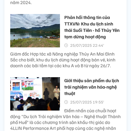
năm 2024.
Phản hồi thông tin của
TTXVN: Khu du lịch sinh
thái Suối Tiên - hồ Thủy Yên
tạm dừng hoạt động
25/07/2025 22:44’
Giám đốc Hợp tác xã Nông nghiệp Thủy An Mai Đình
Sắc cho biết, khu du lịch dừng hoạt động bán vé, kinh
doanh các bãi tắm tại các khu A và B từ ngày 26/7.
Giới thiệu sản phẩm du lịch
trải nghiệm văn hóa-nghệ
thuật
25/07/2025 19:55’
Điểm nhấn của chuỗi hoạt
động "Du lịch Trải nghiệm Văn hóa – Nghệ thuật Thành
phố Huế" là các chương trình sân khấu-thị giác do
4LLIN Performance Art phối hợp cùng các nghệ nhân