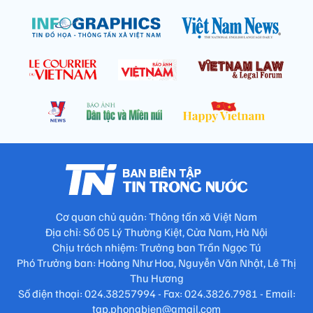
Cơ quan chủ quản: Thông tấn xã Việt Nam
Địa chỉ: Số 05 Lý Thường Kiệt, Cửa Nam, Hà Nội
Chịu trách nhiệm: Trưởng ban Trần Ngọc Tú
Phó Trưởng ban: Hoàng Như Hoa, Nguyễn Văn Nhật, Lê Thị
Thu Hương
Số điện thoại: 024.38257994 - Fax: 024.3826.7981 - Email:
tap.phongbien@gmail.com