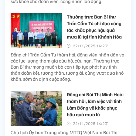
sức khỏe cho đoàn viên, công nhân lao động.
Thường trực Ban Bí thư
Trần Cẩm Tú chỉ đạo công
tác khắc phục hậu quả
mưa lũ tại tỉnh Khánh Hòa
22/11/2025 14:23’
Đồng chí Trần Cẩm Tú thăm hỏi, động viên nhân dân và
các lực lượng tham gia cứu hộ, cứu nạn. Thường trực
Ban Bí thư mong muốn bà con tiếp tục phát huy tinh
thần đoàn kết, tương thân, tương ái, cùng vượt qua khó
khăn, sớm ổn định cuộc sống.
Đồng chí Bùi Thị Minh Hoài
thăm hỏi, làm việc với tỉnh
Lâm Đồng về khắc phục
hậu quả mưa lũ
22/11/2025 14:23’
Chủ tịch Ủy ban Trung ương MTTQ Việt Nam Bùi Thị