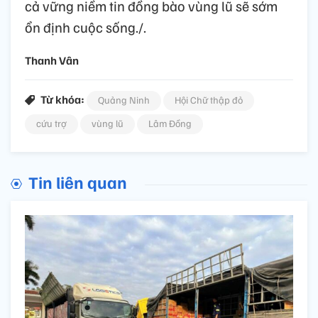
cả vững niềm tin đồng bào vùng lũ sẽ sớm
ổn định cuộc sống./.
Thanh Vân
Từ khóa:
Quảng Ninh
Hội Chữ thập đỏ
cứu trợ
vùng lũ
Lâm Đồng
Tin liên quan