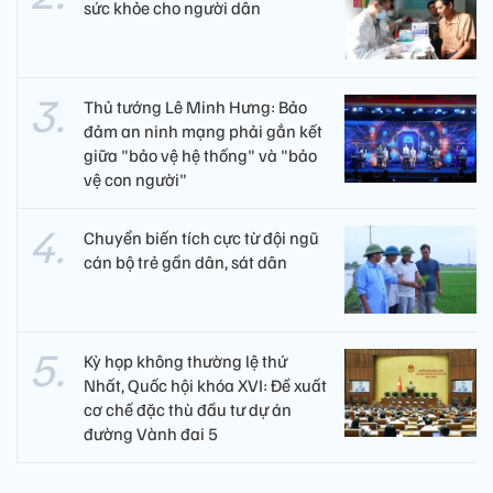
sức khỏe cho người dân
Thủ tướng Lê Minh Hưng: Bảo
đảm an ninh mạng phải gắn kết
giữa "bảo vệ hệ thống" và "bảo
vệ con người"
Chuyển biến tích cực từ đội ngũ
cán bộ trẻ gần dân, sát dân
Kỳ họp không thường lệ thứ
Nhất, Quốc hội khóa XVI: Đề xuất
cơ chế đặc thù đầu tư dự án
đường Vành đai 5