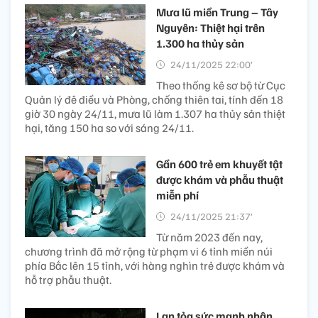
Mưa lũ miền Trung – Tây
Nguyên: Thiệt hại trên
1.300 ha thủy sản
24/11/2025 22:00’
Theo thống kê sơ bộ từ Cục
Quản lý đê điều và Phòng, chống thiên tai, tính đến 18
giờ 30 ngày 24/11, mưa lũ làm 1.307 ha thủy sản thiệt
hại, tăng 150 ha so với sáng 24/11.
Gần 600 trẻ em khuyết tật
được khám và phẫu thuật
miễn phí
24/11/2025 21:37’
Từ năm 2023 đến nay,
chương trình đã mở rộng từ phạm vi 6 tỉnh miền núi
phía Bắc lên 15 tỉnh, với hàng nghìn trẻ được khám và
hỗ trợ phẫu thuật.
Lan tỏa sức mạnh nhân