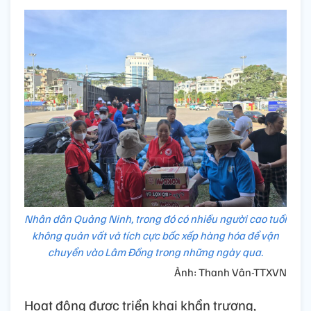
Nhân dân Quảng Ninh, trong đó có nhiều người cao tuổi
không quản vất vả tích cực bốc xếp hàng hóa để vận
chuyển vào Lâm Đồng trong những ngày qua.
Ảnh: Thanh Vân-TTXVN
Hoạt động được triển khai khẩn trương,