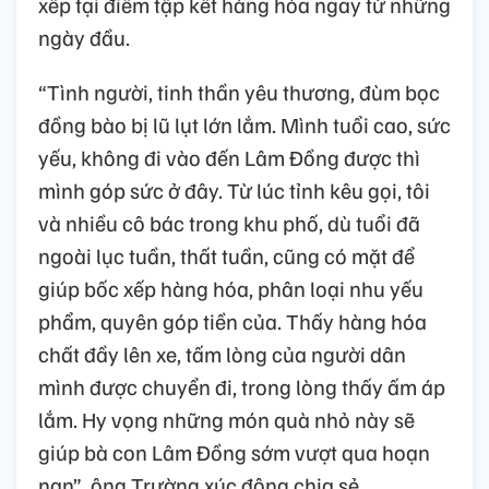
xếp tại điểm tập kết hàng hóa ngay từ những
ngày đầu.
“Tình người, tinh thần yêu thương, đùm bọc
đồng bào bị lũ lụt lớn lắm. Mình tuổi cao, sức
yếu, không đi vào đến Lâm Đồng được thì
mình góp sức ở đây. Từ lúc tỉnh kêu gọi, tôi
và nhiều cô bác trong khu phố, dù tuổi đã
ngoài lục tuần, thất tuần, cũng có mặt để
giúp bốc xếp hàng hóa, phân loại nhu yếu
phẩm, quyên góp tiền của. Thấy hàng hóa
chất đầy lên xe, tấm lòng của người dân
mình được chuyển đi, trong lòng thấy ấm áp
lắm. Hy vọng những món quà nhỏ này sẽ
giúp bà con Lâm Đồng sớm vượt qua hoạn
nạn”, ông Trường xúc động chia sẻ.