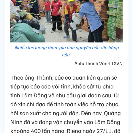
Nhiều lực lượng tham gia tình nguyện bốc xếp hàng
hóa.
Ảnh: Thanh Vân-TTXVN
Theo ông Thành, các cơ quan liên quan sẽ
tiếp tục báo cáo với tỉnh, khảo sát từ phía
tỉnh Lâm Đồng về nhu cầu giai đoạn sau, từ
đó xin chỉ đạo để tính toán việc hỗ trợ phục
hồi sản xuất cho người dân. Đến nay, Quảng
Ninh đã và đang vận chuyển vào Lâm Đồng
khoảng 400 tấn hàng. Riêng ngày 27/11, đã