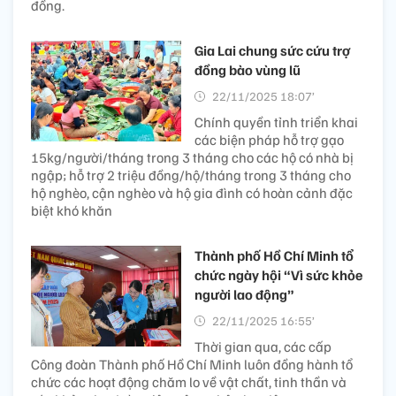
đồng.
Gia Lai chung sức cứu trợ
đồng bào vùng lũ
22/11/2025 18:07’
Chính quyền tỉnh triển khai
các biện pháp hỗ trợ gạo
15kg/người/tháng trong 3 tháng cho các hộ có nhà bị
ngập; hỗ trợ 2 triệu đồng/hộ/tháng trong 3 tháng cho
hộ nghèo, cận nghèo và hộ gia đình có hoàn cảnh đặc
biệt khó khăn
Thành phố Hồ Chí Minh tổ
chức ngày hội “Vì sức khỏe
người lao động”
22/11/2025 16:55’
Thời gian qua, các cấp
Công đoàn Thành phố Hồ Chí Minh luôn đồng hành tổ
chức các hoạt động chăm lo về vật chất, tinh thần và