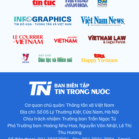
Cơ quan chủ quản: Thông tấn xã Việt Nam
Địa chỉ: Số 05 Lý Thường Kiệt, Cửa Nam, Hà Nội
Chịu trách nhiệm: Trưởng ban Trần Ngọc Tú
Phó Trưởng ban: Hoàng Như Hoa, Nguyễn Văn Nhật, Lê Thị
Thu Hương
Số điện thoại: 024.38257994 - Fax: 024.3826.7981 - Email: