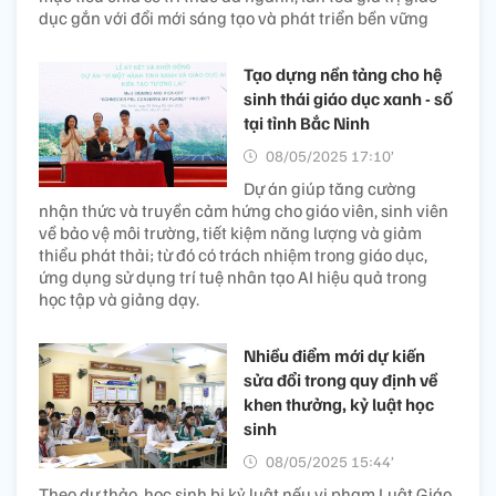
dục gắn với đổi mới sáng tạo và phát triển bền vững
Tạo dựng nền tảng cho hệ
sinh thái giáo dục xanh - số
tại tỉnh Bắc Ninh
08/05/2025 17:10’
Dự án giúp tăng cường
nhận thức và truyền cảm hứng cho giáo viên, sinh viên
về bảo vệ môi trường, tiết kiệm năng lượng và giảm
thiểu phát thải; từ đó có trách nhiệm trong giáo dục,
ứng dụng sử dụng trí tuệ nhân tạo AI hiệu quả trong
học tập và giảng dạy.
Nhiều điểm mới dự kiến
sửa đổi trong quy định về
khen thưởng, kỷ luật học
sinh
08/05/2025 15:44’
Theo dự thảo, học sinh bị kỷ luật nếu vi phạm Luật Giáo