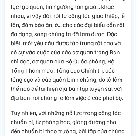
tục tập quán, tín ngưỡng tôn giáo... khác
nhau, vì vậy đòi hỏi từ công tác giao thiệp, lễ
tân, đảm bảo ăn, ở... cho các đại biểu cần rất
đa dạng, song chúng ta đã làm được. Đặc
biệt, một yêu cầu được tập trung rất cao và
có sự vào cuộc của các cơ quan trong Ban
chỉ đạo, cơ quan của Bộ Quốc phòng, Bộ
Tổng Tham mưu, Tổng cục Chính trị, các
tổng cục và các quân binh chủng, đó là làm
thế nào để tái hiện địa bàn tập luyện sát với
địa bàn nơi chúng ta làm việc ở các phái bộ.
Tuy nhiên, với những nỗ lực trong công tác
chuẩn bị, từ phòng học, giảng đường cho
đến chuẩn bị thao trường, bãi tập của chúng