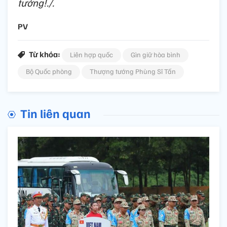
tướng!./.
PV
Từ khóa:
Liên hợp quốc
Gìn giữ hòa bình
Bộ Quốc phòng
Thượng tướng Phùng Sĩ Tấn
Tin liên quan