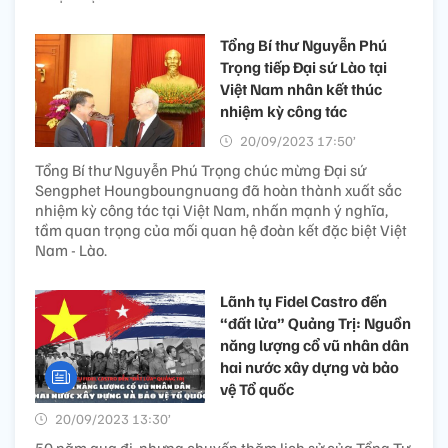
Tổng Bí thư Nguyễn Phú
Trọng tiếp Đại sứ Lào tại
Việt Nam nhân kết thúc
nhiệm kỳ công tác
20/09/2023 17:50’
Tổng Bí thư Nguyễn Phú Trọng chúc mừng Đại sứ
Sengphet Houngboungnuang đã hoàn thành xuất sắc
nhiệm kỳ công tác tại Việt Nam, nhấn mạnh ý nghĩa,
tầm quan trọng của mối quan hệ đoàn kết đặc biệt Việt
Nam - Lào.
Lãnh tụ Fidel Castro đến
“đất lửa” Quảng Trị: Nguồn
năng lượng cổ vũ nhân dân
hai nước xây dựng và bảo
vệ Tổ quốc
20/09/2023 13:30’
50 năm qua đi, nhưng chuyến thăm lịch sử của Tổng Tư