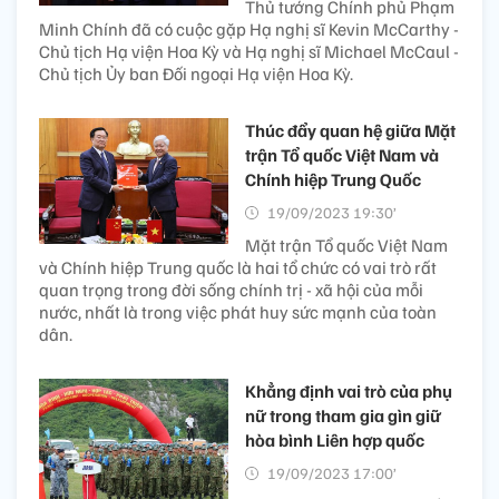
Thủ tướng Chính phủ Phạm
Minh Chính đã có cuộc gặp Hạ nghị sĩ Kevin McCarthy -
Chủ tịch Hạ viện Hoa Kỳ và Hạ nghị sĩ Michael McCaul -
Chủ tịch Ủy ban Đối ngoại Hạ viện Hoa Kỳ.
Thúc đẩy quan hệ giữa Mặt
trận Tổ quốc Việt Nam và
Chính hiệp Trung Quốc
19/09/2023 19:30’
Mặt trận Tổ quốc Việt Nam
và Chính hiệp Trung quốc là hai tổ chức có vai trò rất
quan trọng trong đời sống chính trị - xã hội của mỗi
nước, nhất là trong việc phát huy sức mạnh của toàn
dân.
Khẳng định vai trò của phụ
nữ trong tham gia gìn giữ
hòa bình Liên hợp quốc
19/09/2023 17:00’