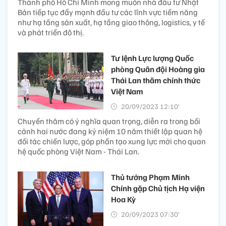
Thành phố Hồ Chí Minh mong muốn nhà đầu tư Nhật
Bản tiếp tục đẩy mạnh đầu tư các lĩnh vực tiềm năng
như hạ tầng sản xuất, hạ tầng giao thông, logistics, y tế
và phát triển đô thị.
Tư lệnh Lực lượng Quốc
phòng Quân đội Hoàng gia
Thái Lan thăm chính thức
Việt Nam
20/09/2023 12:10’
Chuyến thăm có ý nghĩa quan trọng, diễn ra trong bối
cảnh hai nước đang kỷ niệm 10 năm thiết lập quan hệ
đối tác chiến lược, góp phần tạo xung lực mới cho quan
hệ quốc phòng Việt Nam - Thái Lan.
Thủ tướng Phạm Minh
Chính gặp Chủ tịch Hạ viện
Hoa Kỳ
20/09/2023 07:30’