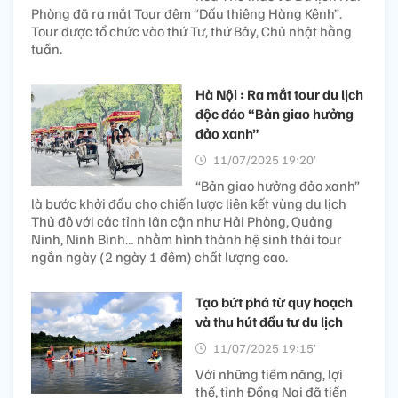
Phòng đã ra mắt Tour đêm “Dấu thiêng Hàng Kênh”.
Tour được tổ chức vào thứ Tư, thứ Bảy, Chủ nhật hằng
tuần.
Hà Nội : Ra mắt tour du lịch
độc đáo “Bản giao hưởng
đảo xanh”
11/07/2025 19:20’
“Bản giao hưởng đảo xanh”
là bước khởi đầu cho chiến lược liên kết vùng du lịch
Thủ đô với các tỉnh lân cận như Hải Phòng, Quảng
Ninh, Ninh Bình… nhằm hình thành hệ sinh thái tour
ngắn ngày (2 ngày 1 đêm) chất lượng cao.
Tạo bứt phá từ quy hoạch
và thu hút đầu tư du lịch
11/07/2025 19:15’
Với những tiềm năng, lợi
thế, tỉnh Đồng Nai đã tiến