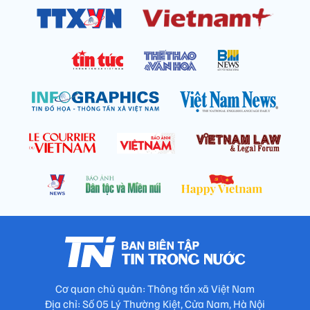
Cơ quan chủ quản: Thông tấn xã Việt Nam
Địa chỉ: Số 05 Lý Thường Kiệt, Cửa Nam, Hà Nội