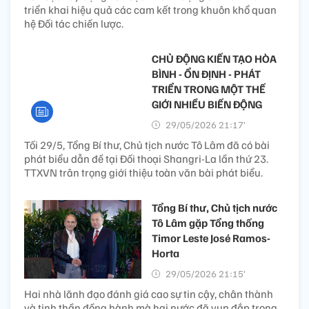
triển khai hiệu quả các cam kết trong khuôn khổ quan
hệ Đối tác chiến lược.
CHỦ ĐỘNG KIẾN TẠO HÒA
BÌNH - ỔN ĐỊNH - PHÁT
TRIỂN TRONG MỘT THẾ
GIỚI NHIỀU BIẾN ĐỘNG
29/05/2026 21:17’
Tối 29/5, Tổng Bí thư, Chủ tịch nước Tô Lâm đã có bài
phát biểu dẫn đề tại Đối thoại Shangri-La lần thứ 23.
TTXVN trân trọng giới thiệu toàn văn bài phát biểu.
Tổng Bí thư, Chủ tịch nước
Tô Lâm gặp Tổng thống
Timor Leste José Ramos-
Horta
29/05/2026 21:15’
Hai nhà lãnh đạo đánh giá cao sự tin cậy, chân thành
và tinh thần đồng hành mà hai nước đã vun đắp trong