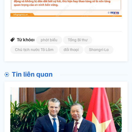
Từ khóa:
phát biểu
Tổng Bí thư
Chủ tịch nước Tô Lâm
đối thoại
Shangri-La
Tin liên quan