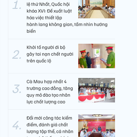
lệ thứ Nhất, Quốc hội
khóa XVI: Đề xuất luật
hóa việc thiết lập
hành lang không gian, tầm nhìn hướng
biển
Khởi tố người đi bộ
gây tai nạn chết người
trên quốc lộ
Cà Mau hợp nhất 4
trường cao đẳng, tăng
quy mô đào tạo nhân
lực chất lượng cao
Đổi mới công tác kiểm
điểm, đánh giá chất
lượng tập thể, cá nhân