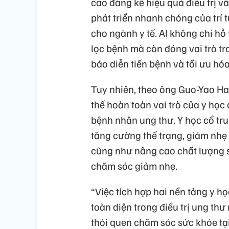
cao đáng kể hiệu quả điều trị và
phát triển nhanh chóng của trí 
cho ngành y tế. AI không chỉ hỗ
lọc bệnh mà còn đóng vai trò tr
báo diễn tiến bệnh và tối ưu hó
Tuy nhiên, theo ông Guo-Yao Ha
thế hoàn toàn vai trò của y học
bệnh nhân ung thư. Y học cổ tru
tăng cường thể trạng, giảm nhẹ 
cũng như nâng cao chất lượng s
chăm sóc giảm nhẹ.
“Việc tích hợp hai nền tảng y h
toàn diện trong điều trị ung th
thói quen chăm sóc sức khỏe tạ