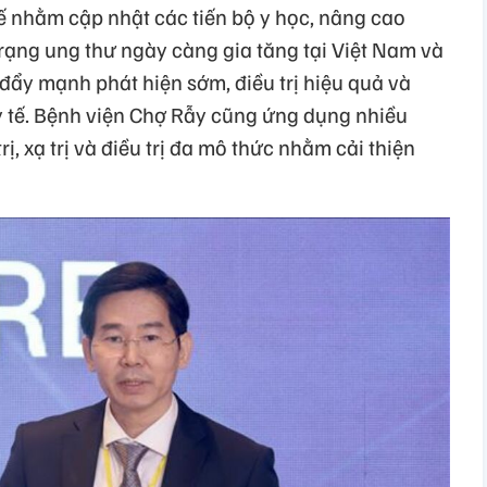
ế nhằm cập nhật các tiến bộ y học, nâng cao
 trạng ung thư ngày càng gia tăng tại Việt Nam và
 đẩy mạnh phát hiện sớm, điều trị hiệu quả và
y tế. Bệnh viện Chợ Rẫy cũng ứng dụng nhiều
ị, xạ trị và điều trị đa mô thức nhằm cải thiện