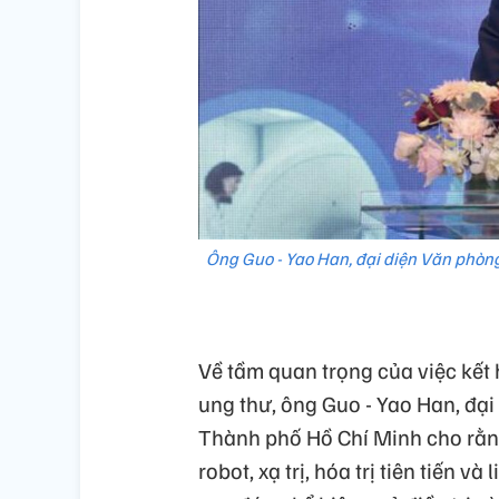
Ông Guo - Yao Han, đại diện Văn phòng
Về tầm quan trọng của việc kết h
ung thư, ông Guo - Yao Han, đại
Thành phố Hồ Chí Minh cho rằng
robot, xạ trị, hóa trị tiên tiến 