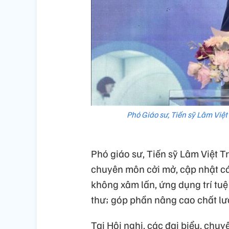
Phó Giáo sư, Tiến sỹ Lâm Việ
Phó giáo sư, Tiến sỹ Lâm Việt T
chuyên môn cởi mở, cập nhật các
không xâm lấn, ứng dụng trí tuệ
thư; góp phần nâng cao chất lư
Tại Hội nghị, các đại biểu, chu