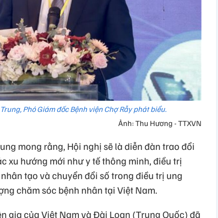
t Trung, Phó Giám đốc Bệnh viện Chợ Rẫy phát biểu.
Ảnh: Thu Hương - TTXVN
rung mong rằng, Hội nghị sẽ là diễn đàn trao đổi
 xu hướng mới như y tế thông minh, điều trị
 nhân tạo và chuyển đổi số trong điều trị ung
ợng chăm sóc bệnh nhân tại Việt Nam.
yên gia của Việt Nam và Đài Loan (Trung Quốc) đã