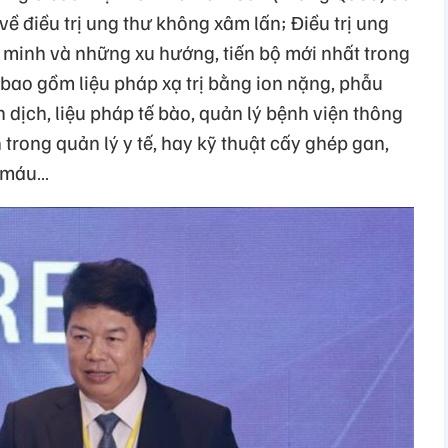
ề điều trị ung thư không xâm lấn; Điều trị ung
g minh và những xu hướng, tiến bộ mới nhất trong
 bao gồm liệu pháp xạ trị bằng ion nặng, phẫu
 dịch, liệu pháp tế bào, quản lý bệnh viện thông
 trong quản lý y tế, hay kỹ thuật cấy ghép gan,
ư máu…