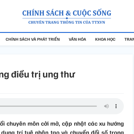
CHÍNH SÁCH VÀ PHÁT TRIỂN
VĂN HÓA
KHOA HỌC
TRAN
g điều trị ung thư
 đổi chuyên môn cởi mở, cập nhật các xu hướng
 dụng trí tuệ nhân tạo và chuyển đổi số trong