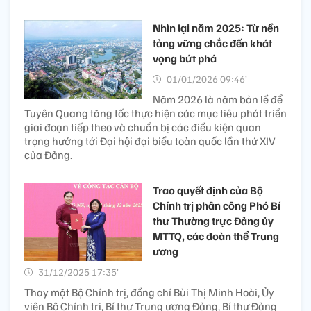
Nhìn lại năm 2025: Từ nền
tảng vững chắc đến khát
vọng bứt phá
01/01/2026 09:46’
Năm 2026 là năm bản lề để
Tuyên Quang tăng tốc thực hiện các mục tiêu phát triển
giai đoạn tiếp theo và chuẩn bị các điều kiện quan
trọng hướng tới Đại hội đại biểu toàn quốc lần thứ XIV
của Đảng.
Trao quyết định của Bộ
Chính trị phân công Phó Bí
thư Thường trực Đảng ủy
MTTQ, các đoàn thể Trung
ương
31/12/2025 17:35’
Thay mặt Bộ Chính trị, đồng chí Bùi Thị Minh Hoài, Ủy
viên Bộ Chính trị, Bí thư Trung ương Đảng, Bí thư Đảng