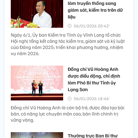
làm truyền thống sang
giám sát, kiểm tra trên dữ
liệu
06/01/2026 20:42’
Ngày 6/1, Ủy ban Kiểm tra Tỉnh ủy Vĩnh Long tổ chức
Hội nghị tổng kết công tác kiểm tra, giám sát và kỷ luật
của Đảng năm 2025; triển khai phương hướng, nhiệm
vụ năm 2026.
Đồng chí Vũ Hoàng Anh
được điều động, chỉ định
làm Phó Bí thư Tỉnh ủy
Lạng Sơn
06/01/2026 18:46’
Đồng chí Vũ Hoàng Anh là cán bộ trẻ, được đào tạo bài
bản, có năng lực chuyên môn cao, bản lĩnh chính trị
vững vàng.
Thường trực Ban Bí thư