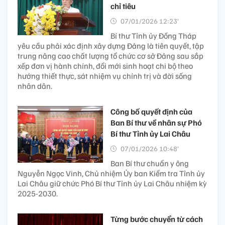
chỉ tiêu
07/01/2026 12:23’
Bí thư Tỉnh ủy Đồng Tháp
yêu cầu phải xác định xây dựng Đảng là tiên quyết, tập
trung nâng cao chất lượng tổ chức cơ sở Đảng sau sắp
xếp đơn vị hành chính, đổi mới sinh hoạt chi bộ theo
hướng thiết thực, sát nhiệm vụ chính trị và đời sống
nhân dân.
Công bố quyết định của
Ban Bí thư về nhân sự Phó
Bí thư Tỉnh ủy Lai Châu
07/01/2026 10:48’
Ban Bí thư chuẩn y ông
Nguyễn Ngọc Vinh, Chủ nhiệm Ủy ban Kiểm tra Tỉnh ủy
Lai Châu giữ chức Phó Bí thư Tỉnh ủy Lai Châu nhiệm kỳ
2025-2030.
Từng bước chuyển từ cách