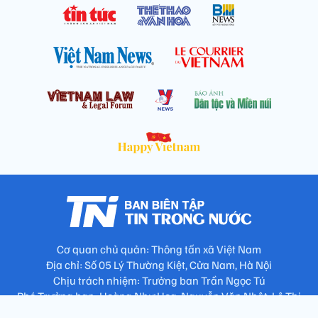
Cơ quan chủ quản: Thông tấn xã Việt Nam
Địa chỉ: Số 05 Lý Thường Kiệt, Cửa Nam, Hà Nội
Chịu trách nhiệm: Trưởng ban Trần Ngọc Tú
Phó Trưởng ban: Hoàng Như Hoa, Nguyễn Văn Nhật, Lê Thị
Thu Hương