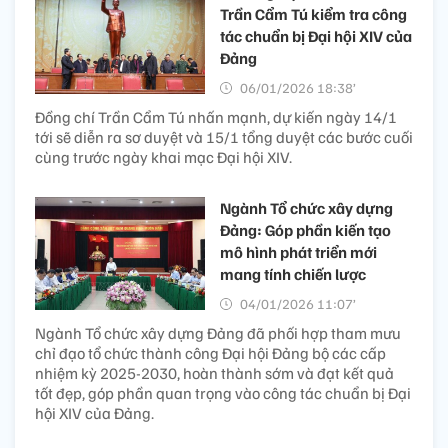
Trần Cẩm Tú kiểm tra công
tác chuẩn bị Đại hội XIV của
Đảng
06/01/2026 18:38’
Đồng chí Trần Cẩm Tú nhấn mạnh, dự kiến ngày 14/1
tới sẽ diễn ra sơ duyệt và 15/1 tổng duyệt các bước cuối
cùng trước ngày khai mạc Đại hội XIV.
Ngành Tổ chức xây dựng
Đảng: Góp phần kiến tạo
mô hình phát triển mới
mang tính chiến lược
04/01/2026 11:07’
Ngành Tổ chức xây dựng Đảng đã phối hợp tham mưu
chỉ đạo tổ chức thành công Đại hội Đảng bộ các cấp
nhiệm kỳ 2025-2030, hoàn thành sớm và đạt kết quả
tốt đẹp, góp phần quan trọng vào công tác chuẩn bị Đại
hội XIV của Đảng.