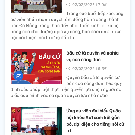
02/03/2026 17:06’
Trong các buổi tiếp xúc, ứng
cử viên nhấn mạnh quyết tâm đồng hành cùng thành
phố Đà Nẵng trong thúc đẩy phát triển kinh tế - xã hội,
nâng cao chất lượng dịch vụ công, bảo đảm an sinh xã
hội, cải thiện môi trường đầu tư...
Bầu cử là quyền và nghĩa
vụ của công dân
02/03/2026 15:39’
Quyền bầu cử là quyền cơ
bản của công dân theo quy
định của pháp luật thực hiện quyền lựa chọn người đại
biểu của mình vào cơ quan quyền lực nhà nước.
Ứng cử viên đại biểu Quốc
hội khóa XVI cam kết gắn
bó, đại diện cho tiếng nói cử
tri