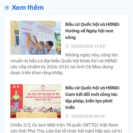
Xem thêm
Bầu cử Quốc hội và HĐND:
Hướng về Ngày hội non
sông
03/03/2026 12:03’
Những ngày này, công tác
chuẩn bị bầu cử đại biểu Quốc hội khóa XVI và HĐND
các cấp nhiệm kỳ 2026-2031 tại tỉnh Cà Mau đang
được triển khai rộng khắp.
Bầu cử Quốc hội và HĐND:
Cam kết đổi mới công tác
lập pháp, kiến tạo phát
triển
03/03/2026 08:24’
Chiều 2/3, Ủy ban Mặt trận Tổ quốc (MTTQ) Việt Nam
các tỉnh Phú Thọ, Lào Cai tổ chức hội nghị tiếp xúc cử tri