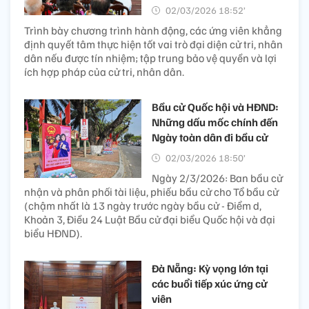
02/03/2026 18:52’
Trình bày chương trình hành động, các ứng viên khẳng
định quyết tâm thực hiện tốt vai trò đại diện cử tri, nhân
dân nếu được tín nhiệm; tập trung bảo vệ quyền và lợi
ích hợp pháp của cử tri, nhân dân.
Bầu cử Quốc hội và HĐND:
Những dấu mốc chính đến
Ngày toàn dân đi bầu cử
02/03/2026 18:50’
Ngày 2/3/2026: Ban bầu cử
nhận và phân phối tài liệu, phiếu bầu cử cho Tổ bầu cử
(chậm nhất là 13 ngày trước ngày bầu cử - Điểm d,
Khoản 3, Điều 24 Luật Bầu cử đại biểu Quốc hội và đại
biểu HĐND).
Đà Nẵng: Kỳ vọng lớn tại
các buổi tiếp xúc ứng cử
viên