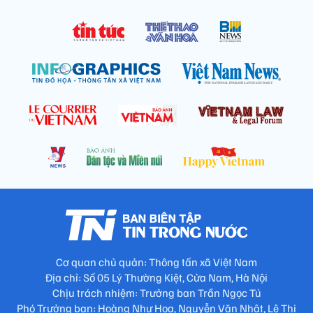
Cơ quan chủ quản: Thông tấn xã Việt Nam
Địa chỉ: Số 05 Lý Thường Kiệt, Cửa Nam, Hà Nội
Chịu trách nhiệm: Trưởng ban Trần Ngọc Tú
Phó Trưởng ban: Hoàng Như Hoa, Nguyễn Văn Nhật, Lê Thị