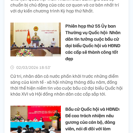
chuẩn bị chủ động của các cơ quan và cơ bản nhất trí
với dự kiến chương trình Kỳ họp thứ Nhất.
Phiên họp thứ 55 Ủy ban
Thường vụ Quốc hội: Nhân
dân tin tưởng cuộc bầu cử
đại biểu Quốc hội và HĐND
các cấp sẽ thành công tốt
đẹp
02/03/2026 18:53’
Cử tri, nhân dân cả nước phấn khởi trước những điểm
sáng của kinh tế - xã hội những tháng đầu năm, đồng
thời thể hiện niềm tin vào cuộc bầu cử đại biểu Quốc hội
khóa XVI và Hội đồng nhân dân các cấp sắp tới.
Bầu cử Quốc hội và HĐND:
Đề cao trách nhiệm nêu
gương của cán bộ, đảng
viên, nói đi đôi với làm