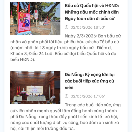
Bầu cử Quốc hội và HĐND:
Những dấu mốc chính đến
Ngày toàn dân đi bầu cử
02/03/2026 18:50’
Ngày 2/3/2026: Ban bầu cử
nhận và phân phối tài liệu, phiếu bầu cử cho Tổ bầu cử
(chậm nhất là 13 ngày trước ngày bầu cử - Điểm d,
Khoản 3, Điều 24 Luật Bầu cử đại biểu Quốc hội và đại
biểu HĐND).
Đà Nẵng: Kỳ vọng lớn tại
các buổi tiếp xúc ứng cử
viên
02/03/2026 17:06’
Trong các buổi tiếp xúc, ứng
cử viên nhấn mạnh quyết tâm đồng hành cùng thành
phố Đà Nẵng trong thúc đẩy phát triển kinh tế - xã hội,
nâng cao chất lượng dịch vụ công, bảo đảm an sinh xã
hội, cải thiện môi trường đầu tư...