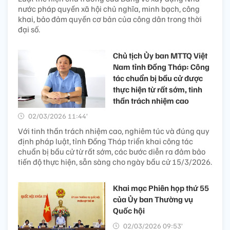
nước pháp quyền xã hội chủ nghĩa, minh bạch, công
khai, bảo đảm quyền cơ bản của công dân trong thời
đại số.
Chủ tịch Ủy ban MTTQ Việt
Nam tỉnh Đồng Tháp: Công
tác chuẩn bị bầu cử được
thực hiện từ rất sớm, tinh
thần trách nhiệm cao
02/03/2026 11:44’
Với tinh thần trách nhiệm cao, nghiêm túc và đúng quy
định pháp luật, tỉnh Đồng Tháp triển khai công tác
chuẩn bị bầu cử từ rất sớm, các bước diễn ra đảm bảo
tiến độ thực hiện, sẵn sàng cho ngày bầu cử 15/3/2026.
Khai mạc Phiên họp thứ 55
của Ủy ban Thường vụ
Quốc hội
02/03/2026 09:53’