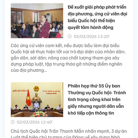
Đề xuất giải pháp phát triển
địa phương, ứng cử viên đại
biểu Quốc hội thể hiện
quyết tâm hành động
02/03/2026 13:20’
Các ứng cử viên cam kết, nếu được bầu làm đại biểu
Quốc hội sẽ thực hiện tốt vai trò đại diện của nhân dân;
gần dân, sát dân; nâng cao chất lượng tham gia xây
dựng pháp luật, tập trung tháo gỡ những điểm nghẽn
của địa phương...
Phiên họp thứ 55 Ủy ban
Thường vụ Quốc hội: Tránh
tình trạng công khai trên
giấy nhưng người dân vẫn
khó tiếp cận thông tin
02/03/2026 12:40’
Chủ tịch Quốc hội Trần Thanh Mẫn nhấn mạnh, 3 dự án
Luật thể hiện chủ trương của Đảng về xây dựng Nhà