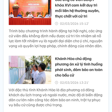
khóa XVI cam kết duy trì
mối liên hệ thường xuyên,
thực chất với cử tri
02/03/2026 15:12’
Trình bày chương trình hành động tại hội nghị, các ứng
cử viên đều khẳng định nếu được cử tri tín nhiệm sẽ nỗ
lực làm tốt nhiệm vụ là người đại diện cho ý chí, nguyện
vọng và quyền lợi hợp pháp, chính đáng của nhân dân.
Khánh Hòa chủ động
phương án xử lý tình huống
phát sinh, đảm bảo an toàn
cho bầu cử
02/03/2026 13:21’
Với đặc thù tỉnh Khánh Hòa là địa phương có đông
khách du lịch trong và ngoài nước, mức độ di biến động
dân cư lớn nên công tác đảm bảo an ninh, trật tự phục
vụ bầu cử cũng được chú trọng.