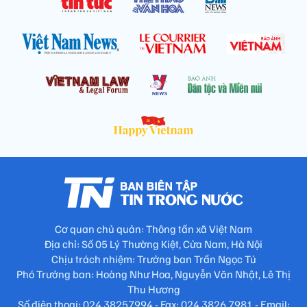
Cơ quan chủ quản: Thông tấn xã Việt Nam
Địa chỉ: Số 05 Lý Thường Kiệt, Cửa Nam, Hà Nội
Chịu trách nhiệm: Trưởng ban Trần Ngọc Tú
Phó Trưởng ban: Hoàng Như Hoa, Nguyễn Văn Nhật, Lê Thị
Thu Hương
Số điện thoại: 024.38257994 - Fax: 024.3826.7981 - Email: