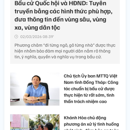
Bầu cử Quốc hội và HĐND: Tuyên
truyền bằng các hình thức phù hợp,
đưa thông tin đến vùng sâu, vùng
xa, vùng dân tộc
02/03/2026 08:39’
Phương châm “đi từng ngõ, gõ từng nhà” được thực
hiện nhằm bảo đảm mọi người dân nắm rõ thông
tin, ý nghĩa, quyền và nghĩa vụ trong bầu cử.
Chủ tịch Ủy ban MTTQ Việt
Nam tỉnh Đồng Tháp: Công
tác chuẩn bị bầu cử được
thực hiện từ rất sớm, tinh
thần trách nhiệm cao
Khánh Hòa chủ động
phương án xử lý tình huống