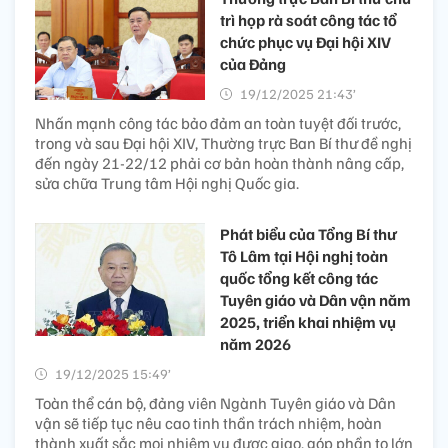
trì họp rà soát công tác tổ
chức phục vụ Đại hội XIV
của Đảng
19/12/2025 21:43’
Nhấn mạnh công tác bảo đảm an toàn tuyệt đối trước,
trong và sau Đại hội XIV, Thường trực Ban Bí thư đề nghị
đến ngày 21-22/12 phải cơ bản hoàn thành nâng cấp,
sửa chữa Trung tâm Hội nghị Quốc gia.
Phát biểu của Tổng Bí thư
Tô Lâm tại Hội nghị toàn
quốc tổng kết công tác
Tuyên giáo và Dân vận năm
2025, triển khai nhiệm vụ
năm 2026
19/12/2025 15:49’
Toàn thể cán bộ, đảng viên Ngành Tuyên giáo và Dân
vận sẽ tiếp tục nêu cao tinh thần trách nhiệm, hoàn
thành xuất sắc mọi nhiệm vụ được giao, góp phần to lớn