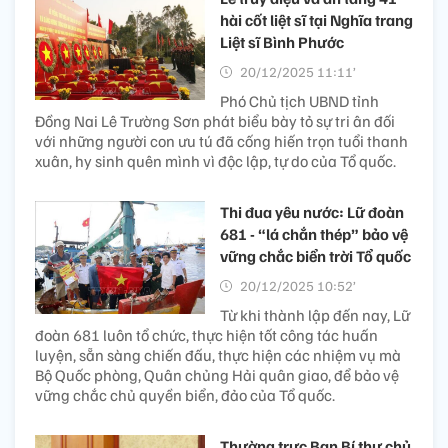
hài cốt liệt sĩ tại Nghĩa trang
Liệt sĩ Bình Phước
20/12/2025 11:11’
Phó Chủ tịch UBND tỉnh
Đồng Nai Lê Trường Sơn phát biểu bày tỏ sự tri ân đối
với những người con ưu tú đã cống hiến trọn tuổi thanh
xuân, hy sinh quên mình vì độc lập, tự do của Tổ quốc.
Thi đua yêu nước: Lữ đoàn
681 - “lá chắn thép” bảo vệ
vững chắc biển trời Tổ quốc
20/12/2025 10:52’
Từ khi thành lập đến nay, Lữ
đoàn 681 luôn tổ chức, thực hiện tốt công tác huấn
luyện, sẵn sàng chiến đấu, thực hiện các nhiệm vụ mà
Bộ Quốc phòng, Quân chủng Hải quân giao, để bảo vệ
vững chắc chủ quyền biển, đảo của Tổ quốc.
Thường trực Ban Bí thư chủ