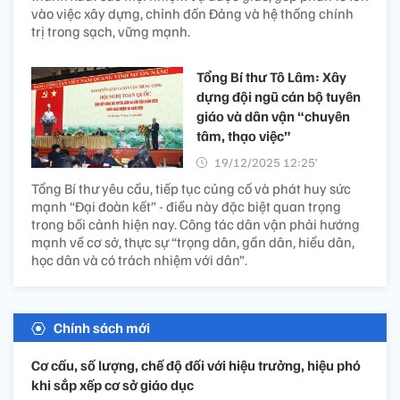
vào việc xây dựng, chỉnh đốn Đảng và hệ thống chính
trị trong sạch, vững mạnh.
Tổng Bí thư Tô Lâm: Xây
dựng đội ngũ cán bộ tuyên
giáo và dân vận “chuyên
tâm, thạo việc”
19/12/2025 12:25’
Tổng Bí thư yêu cầu, tiếp tục củng cố và phát huy sức
mạnh “Đại đoàn kết” - điều này đặc biệt quan trọng
trong bối cảnh hiện nay. Công tác dân vận phải hướng
mạnh về cơ sở, thực sự “trọng dân, gần dân, hiểu dân,
học dân và có trách nhiệm với dân”.
Chính sách mới
Cơ cấu, số lượng, chế độ đối với hiệu trưởng, hiệu phó
khi sắp xếp cơ sở giáo dục