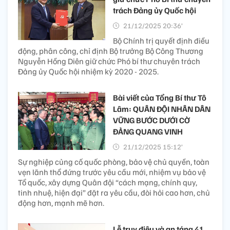
trách Đảng ủy Quốc hội
21/12/2025 20:36’
Bộ Chính trị quyết định điều
động, phân công, chỉ định Bộ trưởng Bộ Công Thương
Nguyễn Hồng Diên giữ chức Phó bí thư chuyên trách
Đảng ủy Quốc hội nhiệm kỳ 2020 - 2025.
Bài viết của Tổng Bí thư Tô
Lâm: QUÂN ĐỘI NHÂN DÂN
VỮNG BƯỚC DƯỚI CỜ
ĐẢNG QUANG VINH
21/12/2025 15:12’
Sự nghiệp củng cố quốc phòng, bảo vệ chủ quyền, toàn
vẹn lãnh thổ đứng trước yêu cầu mới, nhiệm vụ bảo vệ
Tổ quốc, xây dựng Quân đội “cách mạng, chính quy,
tinh nhuệ, hiện đại” đặt ra yêu cầu, đòi hỏi cao hơn, chủ
động hơn, mạnh mẽ hơn.
Lễ truy điệu và an táng 41