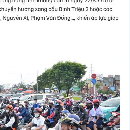
 công nâng tĩnh không cầu từ ngày 27/8. Ô tô bị
chuyển hướng sang cầu Bình Triệu 2 hoặc các
, Nguyễn Xí, Phạm Văn Đồng..., khiến áp lực giao