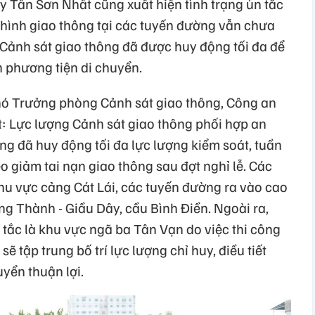
y Tân Sơn Nhất cũng xuất hiện tình trạng ùn tắc
h hình giao thông tại các tuyến đường vẫn chưa
g Cảnh sát giao thông đã được huy động tối đa để
n phương tiện di chuyển.
ó Trưởng phòng Cảnh sát giao thông, Công an
: Lực lượng Cảnh sát giao thông phối hợp an
ng đã huy động tối đa lực lượng kiểm soát, tuần
kéo giảm tai nạn giao thông sau đợt nghỉ lễ. Các
hu vực cảng Cát Lái, các tuyến đường ra vào cao
g Thành - Giầu Dây, cầu Bình Điền. Ngoài ra,
tắc là khu vực ngã ba Tân Vạn do việc thi công
ẽ tập trung bố trí lực lượng chỉ huy, điều tiết
yển thuận lợi.