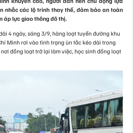
inh khuyến cáo, người dân nên chủ động lựa
n nhắc các lộ trình thay thế, đảm bảo an toàn
 áp lực giao thông đô thị.
dài 4 ngày, sáng 3/9, hàng loạt tuyến đường khu
í Minh rơi vào tình trạng ùn tắc kéo dài trong
nơi đồng loạt trở lại làm việc, học sinh đồng loạt