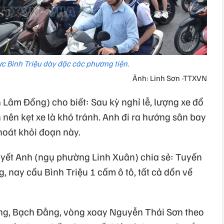
c Bình Triệu dày đặc các phương tiện.
Ảnh: Linh Sơn -TTXVN
Lâm Đồng) cho biết: Sau kỳ nghỉ lễ, lượng xe đổ
nên kẹt xe là khó tránh. Anh đi ra hướng sân bay
oát khỏi đoạn này.
yết Anh (ngụ phường Linh Xuân) chia sẻ: Tuyến
 nay cầu Bình Triệu 1 cấm ô tô, tất cả dồn về
g, Bạch Đằng, vòng xoay Nguyễn Thái Sơn theo