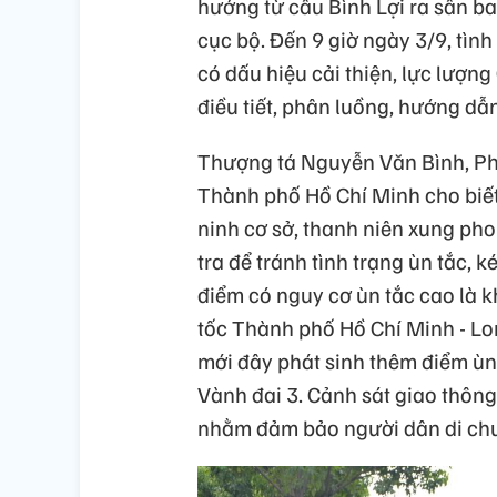
hướng từ cầu Bình Lợi ra sân ba
cục bộ. Đến 9 giờ ngày 3/9, tìn
có dấu hiệu cải thiện, lực lượn
điều tiết, phân luồng, hướng dẫ
Thượng tá Nguyễn Văn Bình, Ph
Thành phố Hồ Chí Minh cho biết
ninh cơ sở, thanh niên xung pho
tra để tránh tình trạng ùn tắc, 
điểm có nguy cơ ùn tắc cao là k
tốc Thành phố Hồ Chí Minh - Lon
mới đây phát sinh thêm điểm ùn 
Vành đai 3. Cảnh sát giao thông s
nhằm đảm bảo người dân di chu