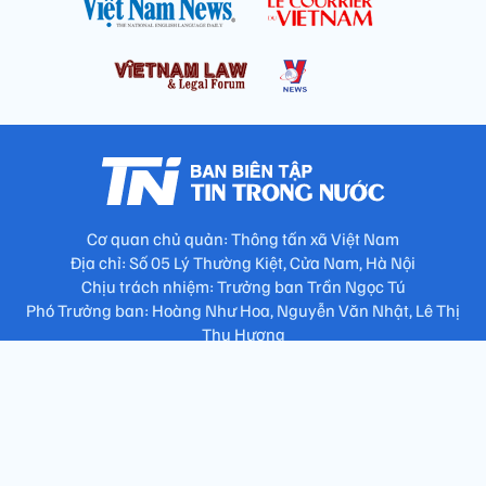
Cơ quan chủ quản: Thông tấn xã Việt Nam
Địa chỉ: Số 05 Lý Thường Kiệt, Cửa Nam, Hà Nội
Chịu trách nhiệm: Trưởng ban Trần Ngọc Tú
Phó Trưởng ban: Hoàng Như Hoa, Nguyễn Văn Nhật, Lê Thị
Thu Hương
Số điện thoại: 024.38257994 - Fax: 024.3826.7981 - Email:
tap.phongbien@gmail.com