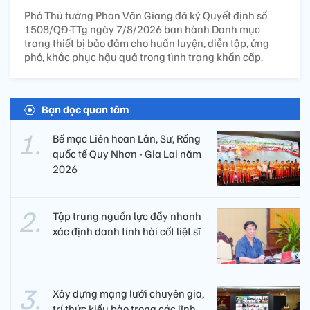
Phó Thủ tướng Phan Văn Giang đã ký Quyết định số
1508/QĐ-TTg ngày 7/8/2026 ban hành Danh mục
trang thiết bị bảo đảm cho huấn luyện, diễn tập, ứng
phó, khắc phục hậu quả trong tình trạng khẩn cấp.
Bạn đọc quan tâm
Bế mạc Liên hoan Lân, Sư, Rồng
quốc tế Quy Nhơn - Gia Lai năm
2026
Tập trung nguồn lực đẩy nhanh
xác định danh tính hài cốt liệt sĩ
Xây dựng mạng lưới chuyên gia,
trí thức kiều bào trong các lĩnh