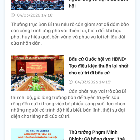
hội
04/03/2026 14:18’
Thường trực Ban Bí thư nêu rõ cần giám sát để đảm bảo
các công trình ứng phó với thiên tai, biến đổi khí hậu
phát huy hiệu quả, bền vững và phục vụ lợi ích lâu dài
của nhân dân.
Bầu cử Quốc hội và HĐND:
Tạo điều kiện thuận lợi nhất
cho cử tri đi bầu cử
04/03/2026 14:15’
Cần phát huy vai trò của Bí
thư chi bộ, già làng trưởng bản để tuyên truyền sâu
rộng đến cử tri trong việc bỏ phiếu, sáng suốt lựa chọn
những người có trình độ hiểu biết, bản lĩnh, thật sự đại
diện cho tiếng nói của cử tri.
Thủ tướng Phạm Minh
Chính: Gỡ bằng được "thẻ