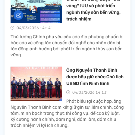
vàng" IUU và phát triển
ngành thủy sản bền vững,
trách nhiệm
04/03/2026 14:14’
Thủ tướng Chính phủ yêu cầu các địa phương chuẩn bị
báo cáo về công tác chuyển đổi nghề cho nhân dân bị
tác động ảnh hưởng bởi phát triển ngành thủy sản bền
vững.
Ông Nguyễn Thanh Bình
được bầu giữ chức Chủ tịch
UBND tỉnh Ninh Bình
04/03/2026 14:13’
Phát biểu tại cuộc họp, ông
Nguyễn Thanh Bình cam kết giữ gìn sự liêm chính, công
tâm, minh bạch trong thực thi công vụ; đề cao kỷ luật,
kỷ cương hành chính, dám nghĩ, dám làm, dám chịu
trách nhiệm vì lợi ích chung.