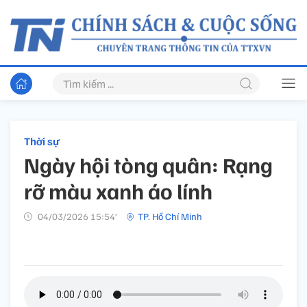
Thời sự
Ngày hội tòng quân: Rạng
rỡ màu xanh áo lính
04/03/2026 15:54’
TP. Hồ Chí Minh