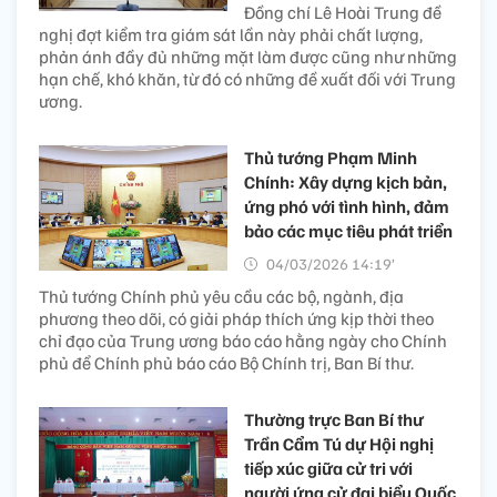
Đồng chí Lê Hoài Trung đề
nghị đợt kiểm tra giám sát lần này phải chất lượng,
phản ánh đầy đủ những mặt làm được cũng như những
hạn chế, khó khăn, từ đó có những đề xuất đối với Trung
ương.
Thủ tướng Phạm Minh
Chính: Xây dựng kịch bản,
ứng phó với tình hình, đảm
bảo các mục tiêu phát triển
04/03/2026 14:19’
Thủ tướng Chính phủ yêu cầu các bộ, ngành, địa
phương theo dõi, có giải pháp thích ứng kịp thời theo
chỉ đạo của Trung ương báo cáo hằng ngày cho Chính
phủ để Chính phủ báo cáo Bộ Chính trị, Ban Bí thư.
Thường trực Ban Bí thư
Trần Cẩm Tú dự Hội nghị
tiếp xúc giữa cử tri với
người ứng cử đại biểu Quốc