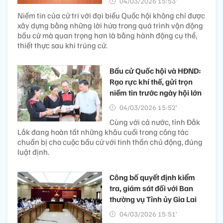
04/03/2026 15:53’
Niềm tin của cử tri với đại biểu Quốc hội không chỉ được
xây dựng bằng những lời hứa trong quá trình vận động
bầu cử mà quan trọng hơn là bằng hành động cụ thể,
thiết thực sau khi trúng cử.
Bầu cử Quốc hội và HĐND:
Rạo rực khí thế, gửi trọn
niềm tin trước ngày hội lớn
04/03/2026 15:52’
Cùng với cả nước, tỉnh Đắk
Lắk đang hoàn tất những khâu cuối trong công tác
chuẩn bị cho cuộc bầu cử với tinh thần chủ động, đúng
luật định.
Công bố quyết định kiểm
tra, giám sát đối với Ban
thường vụ Tỉnh ủy Gia Lai
04/03/2026 15:51’