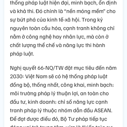
thống pháp luật hiện đại, minh bạch, ổn định
và khả thi. Đó chính là “nền móng mềm” cho
sự bứt phá của kinh tế-xã hội. Trong kỷ
nguyên toàn cầu hóa, cạnh tranh không chỉ
nằm ở công nghệ hay nhân lực, mà còn ở
chất lượng thể chế và năng lực thi hành
pháp luật.
Nghị quyết 66-NQ/TW đặt mục tiêu đến năm
2030: Việt Nam sẽ có hệ thống pháp luật
đồng bộ, thống nhất, công khai, minh bạch;
môi trường pháp lý thuận lợi, an toàn cho
đầu tư, kinh doanh; chỉ số năng lực cạnh
tranh pháp lý thuộc nhóm dẫn đầu ASEAN.
Để đạt được điều đó, Bộ Tư pháp tiếp tục
đóng vai trò trung tâm, vừa là “kiến trúc sư