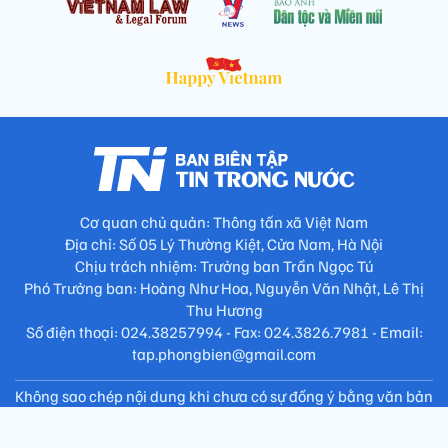
Cơ quan chủ quản: Thông tấn xã Việt Nam
Địa chỉ: Số 05 Lý Thường Kiệt, Cửa Nam, Hà Nội
Chịu trách nhiệm: Trưởng ban Trần Ngọc Tú
Phó Trưởng ban: Hoàng Như Hoa, Nguyễn Văn Nhật, Lê Thị
Thu Hương
Số điện thoại: 024.38257994 - Fax: 024.3826.7981 - Email:
tap.phongbien@gmail.com
Không sao chép nội dung khi chưa có sự đồng ý bằng văn bản
!