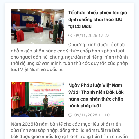
Tổ chức nhiều phiên tòa giả
định chống khai thác IUU
tại Cà Mau
09/11/2025 17:23’
Chương trình được tổ chức
nhằm góp phần nâng cao ý thức chấp hành pháp luật
cho người dân nói chung, ngư dân nói riêng; hình thành
thái độ ứng xử văn minh, tuân thủ các quy tắc của pháp
luật Việt Nam và quốc tế.
Ngày Pháp luật Việt Nam
9/11: Thanh niên Đắk Lắk
nâng cao nhận thức chấp
hành pháp luật
09/11/2025 11:10’
Năm 2025 là năm bản lề cho các mục tiêu phát triển
của tỉnh sau sáp nhập, đồng thời là năm tuổi trẻ Đắk
Lắk được giao nhiều trọng trách trong tiến trình chuyển