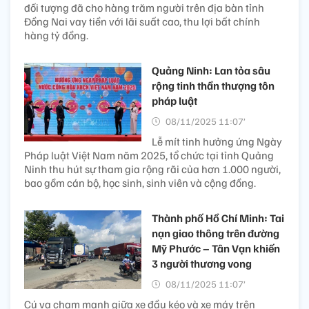
đối tượng đã cho hàng trăm người trên địa bàn tỉnh
Đồng Nai vay tiền với lãi suất cao, thu lợi bất chính
hàng tỷ đồng.
Quảng Ninh: Lan tỏa sâu
rộng tinh thần thượng tôn
pháp luật
08/11/2025 11:07’
Lễ mít tinh hưởng ứng Ngày
Pháp luật Việt Nam năm 2025, tổ chức tại tỉnh Quảng
Ninh thu hút sự tham gia rộng rãi của hơn 1.000 người,
bao gồm cán bộ, học sinh, sinh viên và cộng đồng.
Thành phố Hồ Chí Minh: Tai
nạn giao thông trên đường
Mỹ Phước – Tân Vạn khiến
3 người thương vong
08/11/2025 11:07’
Cú va chạm mạnh giữa xe đầu kéo và xe máy trên