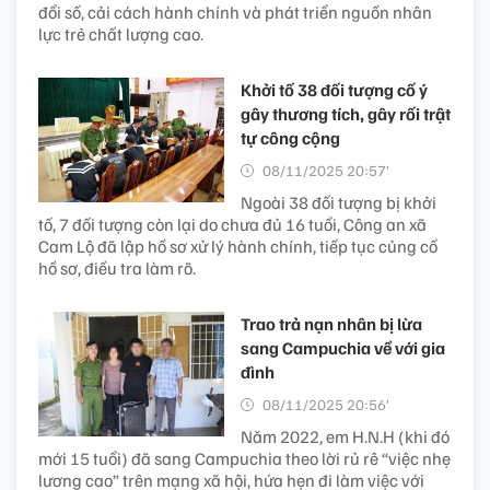
đổi số, cải cách hành chính và phát triển nguồn nhân
lực trẻ chất lượng cao.
Khởi tố 38 đối tượng cố ý
gây thương tích, gây rối trật
tự công cộng
08/11/2025 20:57’
Ngoài 38 đối tượng bị khởi
tố, 7 đối tượng còn lại do chưa đủ 16 tuổi, Công an xã
Cam Lộ đã lập hồ sơ xử lý hành chính, tiếp tục củng cố
hồ sơ, điều tra làm rõ.
Trao trả nạn nhân bị lừa
sang Campuchia về với gia
đình
08/11/2025 20:56’
Năm 2022, em H.N.H (khi đó
mới 15 tuổi) đã sang Campuchia theo lời rủ rê “việc nhẹ
lương cao” trên mạng xã hội, hứa hẹn đi làm việc với