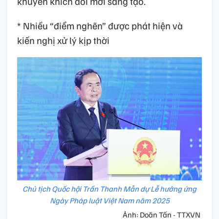
khuyến khích đổi mới sáng tạo.
* Nhiều “điểm nghẽn” được phát hiện và
kiến nghị xử lý kịp thời
Chủ tịch Quốc hội Trần Thanh Mẫn dự Lễ hưởng ứng
Ngày Pháp luật Việt Nam năm 2025
Ảnh: Doãn Tấn - TTXVN