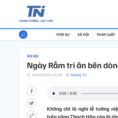
THỜI SỰ
XÃ HỘI
PHÁP LUẬT
Xã hội
Ngày Rằm tri ân bên dò
03/03/2026 13:28’
Quảng Trị
Không chỉ là nghi lễ tưởng 
trên sông Thạch Hãn còn là dịp