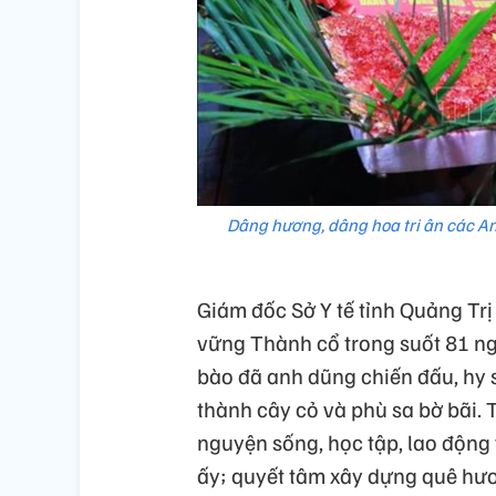
Dâng hương, dâng hoa tri ân các An
Giám đốc Sở Y tế tỉnh Quảng Trị
vững Thành cổ trong suốt 81 ng
bào đã anh dũng chiến đấu, hy 
thành cây cỏ và phù sa bờ bãi. T
nguyện sống, học tập, lao động
ấy; quyết tâm xây dựng quê hươ