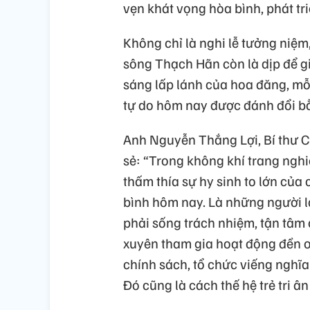
vẹn khát vọng hòa bình, phát tri
Không chỉ là nghi lễ tưởng niệ
sông Thạch Hãn còn là dịp để gi
sáng lấp lánh của hoa đăng, mỗi
tự do hôm nay được đánh đổi b
Anh Nguyễn Thắng Lợi, Bí thư C
sẻ: “Trong không khí trang ngh
thấm thía sự hy sinh to lớn của
bình hôm nay. Là những người là
phải sống trách nhiệm, tận tâm
xuyên tham gia hoạt động đền 
chính sách, tổ chức viếng nghĩa
Đó cũng là cách thế hệ trẻ tri ân 