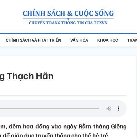
CHÍNH SÁCH VÀ PHÁT TRIỂN
VĂN HÓA
KHOA HỌC
TRAN
ng Thạch Hãn
niệm, đêm hoa đăng vào ngày Rằm tháng Giêng
 để giáo dục truyền thống cho thế hệ trẻ.