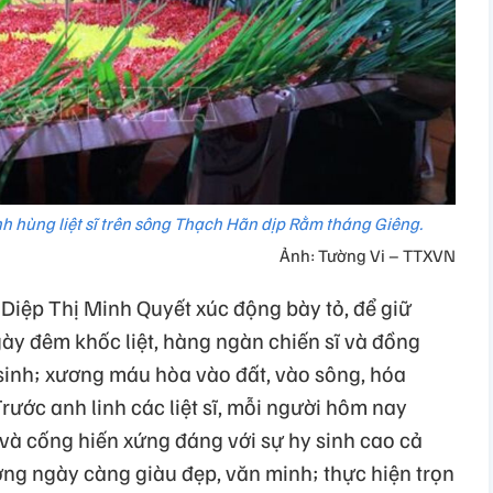
h hùng liệt sĩ trên sông Thạch Hãn dịp Rằm tháng Giêng.
Ảnh: Tường Vi – TTXVN
 Diệp Thị Minh Quyết xúc động bày tỏ, để giữ
ày đêm khốc liệt, hàng ngàn chiến sĩ và đồng
sinh; xương máu hòa vào đất, vào sông, hóa
rước anh linh các liệt sĩ, mỗi người hôm nay
 và cống hiến xứng đáng với sự hy sinh cao cả
ng ngày càng giàu đẹp, văn minh; thực hiện trọn