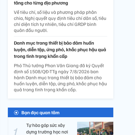
tăng cho từng địa phương
Về tiêu chí, số liệu và phương pháp phân
chia, Nghị quyết quy định tiêu chí dân số, tiêu
chí diện tích tự nhiên, tiêu chí GRDP bình
quân đầu người.
Danh mục trang thiết bị bảo đảm huấn
luyện, diễn tập, ứng phó, khắc phục hậu quả
trong tình trạng khẩn cấp
Phó Thủ tướng Phan Văn Giang đã ký Quyết
định số 1508/QĐ-TTg ngày 7/8/2026 ban
hành Danh mục trang thiết bị bảo đảm cho
huấn luyện, diễn tập, ứng phó, khắc phục hậu
quả trong tình trạng khẩn cấp.
Bạn đọc quan tâm
Tự hào góp sức xây
dựng trường học nơi