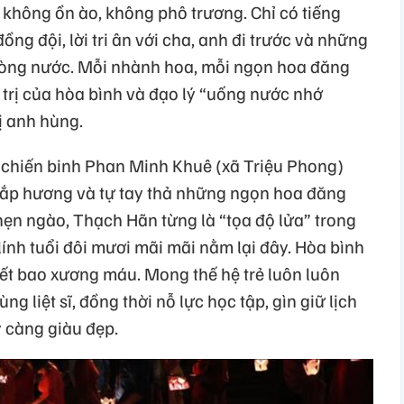
hông ồn ào, không phô trương. Chỉ có tiếng
đồng đội, lời tri ân với cha, anh đi trước và những
dòng nước. Mỗi nhành hoa, mỗi ngọn hoa đăng
á trị của hòa bình và đạo lý “uống nước nhớ
ị anh hùng.
chiến binh Phan Minh Khuê (xã Triệu Phong)
ắp hương và tự tay thả những ngọn hoa đăng
ẹn ngào, Thạch Hãn từng là “tọa độ lửa” trong
ính tuổi đôi mươi mãi mãi nằm lại đây. Hòa bình
t bao xương máu. Mong thế hệ trẻ luôn luôn
g liệt sĩ, đồng thời nỗ lực học tập, gìn giữ lịch
 càng giàu đẹp.