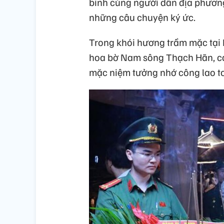
binh cùng người dân địa phươn
những câu chuyện ký ức.
Trong khói hương trầm mặc tại D
hoa bờ Nam sông Thạch Hãn, cá
mặc niệm tưởng nhớ công lao to 