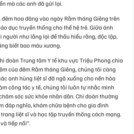
ển mà các anh đã gửi lại.
m, đêm hoa đăng vào ngày Rằm tháng Giêng trên
áo dục truyền thống cho thế hệ trẻ. Giữa ánh
 người như lắng lại để thấu hiểu rằng, độc lập,
ằng biết bao máu xương.
hi đoàn Trung tâm Y tế khu vực Triệu Phong chia
iêm của đêm Rằm tháng Giêng, chúng tôi càng
 các anh hùng liệt sĩ đã ngã xuống cho nền hòa
m công tác y tế, chúng tôi luôn tự nhắc mình
 chăm sóc sức khỏe nhân dân. Chi đoàn thường
ơn đáp nghĩa, khám chữa bệnh cho gia đình
 trang liệt sĩ và học tập truyền thống cách mạng.
và tiếp nối”.