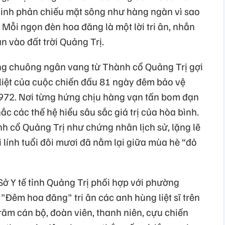
linh phản chiếu mặt sông như hàng ngàn vì sao
Mỗi ngọn đèn hoa đăng là một lời tri ân, nhắn
 vào đất trời Quảng Trị.
iếng chuông ngân vang từ Thành cổ Quảng Trị gợi
iệt của cuộc chiến đấu 81 ngày đêm bảo vệ
972. Nơi từng hứng chịu hàng vạn tấn bom đạn
hắc các thế hệ hiểu sâu sắc giá trị của hòa bình.
 cổ Quảng Trị như chứng nhân lịch sử, lặng lẽ
lính tuổi đôi mươi đã nằm lại giữa mùa hè “đỏ
ở Y tế tỉnh Quảng Trị phối hợp với phường
"Đêm hoa đăng" tri ân các anh hùng liệt sĩ trên
răm cán bộ, đoàn viên, thanh niên, cựu chiến