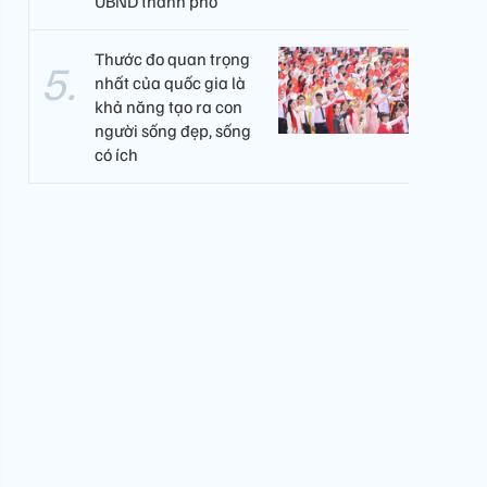
UBND thành phố
Thước đo quan trọng
nhất của quốc gia là
khả năng tạo ra con
người sống đẹp, sống
có ích