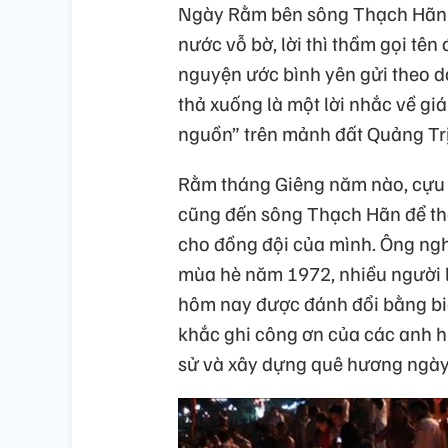
Ngày Rằm bên sông Thạch Hãn k
nước vỗ bờ, lời thì thầm gọi tên 
nguyện ước bình yên gửi theo 
thả xuống là một lời nhắc về gi
nguồn” trên mảnh đất Quảng Tr
Rằm tháng Giêng năm nào, cựu 
cũng đến sông Thạch Hãn để th
cho đồng đội của mình. Ông ngh
mùa hè năm 1972, nhiều người l
hôm nay được đánh đổi bằng biế
khắc ghi công ơn của các anh hùn
sử và xây dựng quê hương ngày