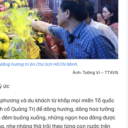
 dâng hương tri ân Chủ tịch Hồ Chí Minh.
Ảnh: Tường Vi – TTXVN
ý ức
 phương và du khách từ khắp mọi miền Tổ quốc
h cổ Quảng Trị để dâng hương, dâng hoa tưởng
màn đêm buông xuống, những ngọn hoa đăng được
g, nhẹ nhàng thả trôi theo từng con nước trên