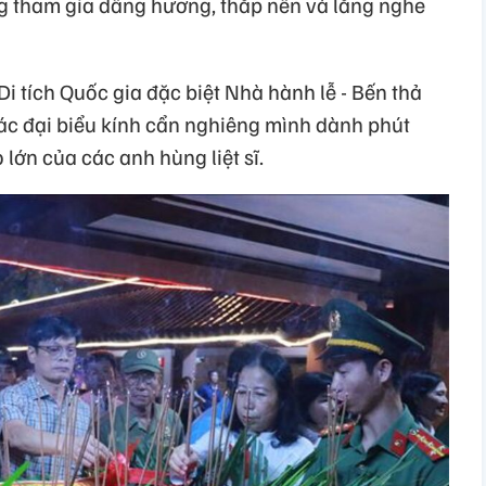
g tham gia dâng hương, thắp nến và lắng nghe
i tích Quốc gia đặc biệt Nhà hành lễ - Bến thả
c đại biểu kính cẩn nghiêng mình dành phút
lớn của các anh hùng liệt sĩ.