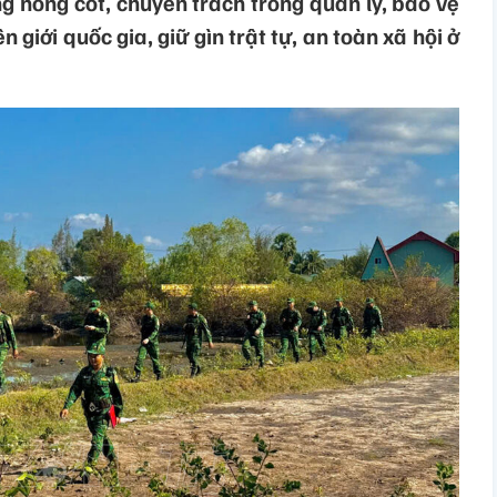
ng nòng cốt, chuyên trách trong quản lý, bảo vệ
n giới quốc gia, giữ gìn trật tự, an toàn xã hội ở