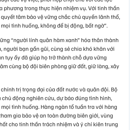
a phương trong thực hiện nhiệm vụ. Với tinh thần
i quyết tâm bảo vệ vững chắc chủ quyền lãnh thổ,
 mọi tình huống, không để bị động, bất ngờ”.
hững “người lính quân hàm xanh” hóa thân thành
h, người bạn gần gũi, cùng sẻ chia khó khăn với
ận tụy ấy đã giúp họ trở thành chỗ dựa vững
tâm cùng bộ đội biên phòng giữ đất, giữ làng, xây
chính trị trọng đại của đất nước và quân đội. Bộ
ã chủ động nghiên cứu, dự báo đúng tình hình,
 mọi tình huống. Hàng ngàn tổ tuần tra với hàng
 tham gia bảo vệ an toàn đường biên giới, vùng
hất cho tinh thần trách nhiệm và ý chí kiên trung