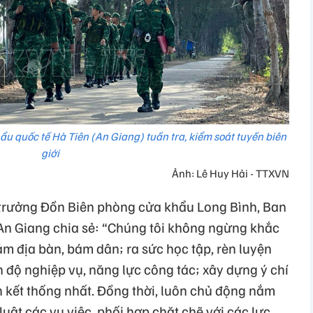
ẩu quốc tế Hà Tiên (An Giang) tuần tra, kiểm soát tuyến biên
giới
Ảnh: Lê Huy Hải - TTXVN
trưởng Đồn Biên phòng cửa khẩu Long Bình, Ban
 An Giang chia sẻ: “Chúng tôi không ngừng khắc
m địa bàn, bám dân; ra sức học tập, rèn luyện
nh độ nghiệp vụ, năng lực công tác; xây dựng ý chí
n kết thống nhất. Đồng thời, luôn chủ động nắm
luật các vụ việc, phối hợp chặt chẽ với các lực