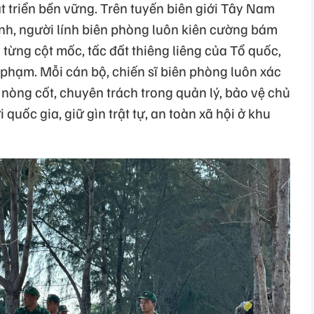
át triển bền vững. Trên tuyến biên giới Tây Nam
ỉnh, người lính biên phòng luôn kiên cường bám
 từng cột mốc, tấc đất thiêng liêng của Tổ quốc,
i phạm. Mỗi cán bộ, chiến sĩ biên phòng luôn xác
ợng nòng cốt, chuyên trách trong quản lý, bảo vệ chủ
 quốc gia, giữ gìn trật tự, an toàn xã hội ở khu