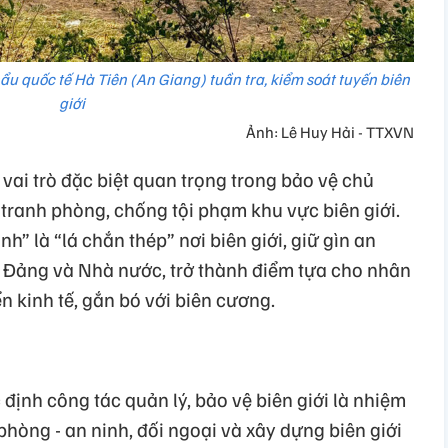
ẩu quốc tế Hà Tiên (An Giang) tuần tra, kiểm soát tuyến biên
giới
Ảnh: Lê Huy Hải - TTXVN
vai trò đặc biệt quan trọng trong bảo vệ chủ
tranh phòng, chống tội phạm khu vực biên giới.
” là “lá chắn thép” nơi biên giới, giữ gìn an
ới Đảng và Nhà nước, trở thành điểm tựa cho nhân
n kinh tế, gắn bó với biên cương.
định công tác quản lý, bảo vệ biên giới là nhiệm
phòng - an ninh, đối ngoại và xây dựng biên giới