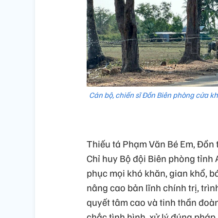
Cán bộ, chiến sĩ Đồn Biên phòng cửa kh
Thiếu tá Phạm Văn Bé Em, Đồn 
Chỉ huy Bộ đội Biên phòng tỉnh
phục mọi khó khăn, gian khổ, bá
nâng cao bản lĩnh chính trị, trì
quyết tâm cao và tinh thần đoà
chắc tình hình, xử lý đúng pháp 