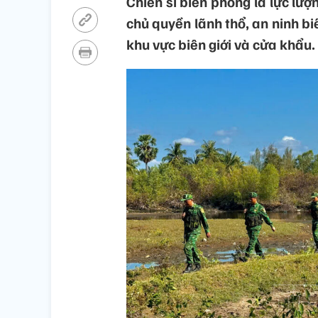
Chiến sĩ biên phòng là lực lượ
chủ quyền lãnh thổ, an ninh biê
khu vực biên giới và cửa khẩu.