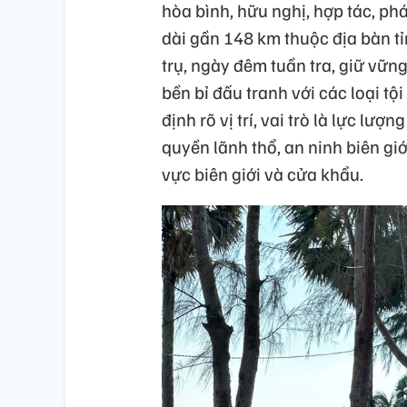
hòa bình, hữu nghị, hợp tác, ph
dài gần 148 km thuộc địa bàn t
trụ, ngày đêm tuần tra, giữ vững
bền bỉ đấu tranh với các loại tộ
định rõ vị trí, vai trò là lực lư
quyền lãnh thổ, an ninh biên giới
vực biên giới và cửa khẩu.