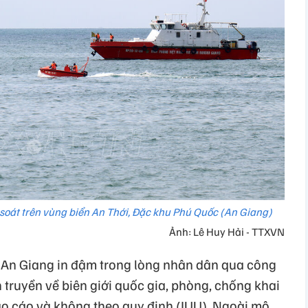
 soát trên vùng biển An Thới, Đặc khu Phú Quốc (An Giang)
Ảnh: Lê Huy Hải - TTXVN
 An Giang in đậm trong lòng nhân dân qua công
truyền về biên giới quốc gia, phòng, chống khai
báo cáo và không theo quy định (IUU). Ngoài mô