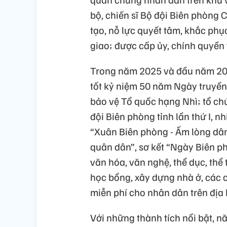
bộ, chiến sĩ Bộ đội Biên phòng 
tạo, nỗ lực quyết tâm, khắc ph
giao; được cấp ủy, chính quyền
Trong năm 2025 và đầu năm 2026
tốt kỷ niệm 50 năm Ngày truyền
bảo vệ Tổ quốc hạng Nhì; tổ ch
đội Biên phòng tỉnh lần thứ I, n
“Xuân Biên phòng - Ấm lòng dân 
quân dân”, sơ kết “Ngày Biên p
văn hóa, văn nghệ, thể dục, thể
học bổng, xây dựng nhà ở, các 
miễn phí cho nhân dân trên địa b
Với những thành tích nổi bật, n