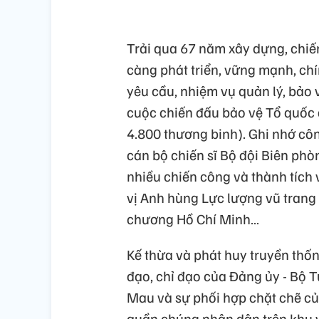
Trải qua 67 năm xây dựng, chiế
càng phát triển, vững mạnh, chí
yêu cầu, nhiệm vụ quản lý, bảo v
cuộc chiến đấu bảo vệ Tổ quốc đ
4.800 thương binh). Ghi nhớ côn
cán bộ chiến sĩ Bộ đội Biên p
nhiều chiến công và thành tích
vị Anh hùng Lực lượng vũ tran
chương Hồ Chí Minh…
Kế thừa và phát huy truyền thố
đạo, chỉ đạo của Đảng ủy - Bộ T
Mau và sự phối hợp chặt chẽ củ
quần chúng nhân dân trên khu vự