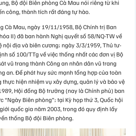
ung, Bộ đội Biên phòng Cà Mau nói riêng từ khi
ến công, thành tích rất đáng tự hào.
g Cà Mau, ngày 19/11/1958, Bộ Chính trị Ban
hóa II) đã ban hành Nghị quyết số 58/NQ-TW về
 nội địa và biên cương; ngày 3/3/1959, Thủ tư­
nh số 100/TTg về việc thống nhất các đơn vị Bộ
sát vũ trang thành Công an nhân dân vũ trang
ng an. Để phát huy sức mạnh tổng hợp của toàn
g thực hiện nhiệm vụ xây dựng, quản lý và bảo vệ
/1989, Hội đồng Bộ trưởng (nay là Chính phủ) ban
c “Ngày Biên phòng”; tại Kỳ họp thứ 3, Quốc hội
giới quốc gia năm 2003, trong đó quy định lấy
ền thống Bộ đội Biên phòng.