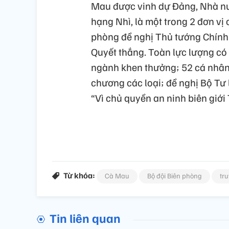
Mau được vinh dự Đảng, Nhà n
hạng Nhì, là một trong 2 đơn v
phòng đề nghị Thủ tướng Chính 
Quyết thắng. Toàn lực lượng có 
ngành khen thưởng; 52 cá nhân
chương các loại; đề nghị Bộ Tư
“Vì chủ quyền an ninh biên giới 
Từ khóa:
Cà Mau
Bộ đội Biên phòng
tr
Tin liên quan