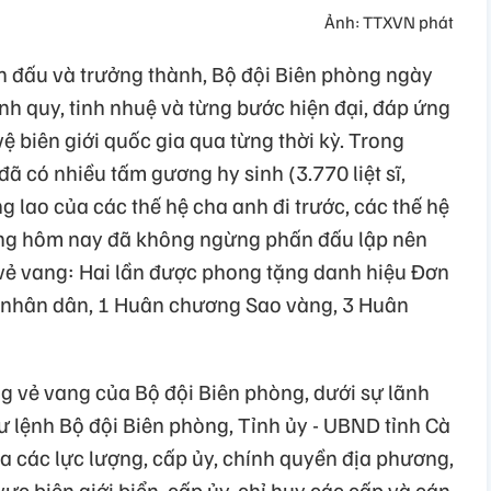
Ảnh: TTXVN phát
n đấu và trưởng thành, Bộ đội Biên phòng ngày
nh quy, tinh nhuệ và từng bước hiện đại, đáp ứng
ệ biên giới quốc gia qua từng thời kỳ. Trong
ã có nhiều tấm gương hy sinh (3.770 liệt sĩ,
g lao của các thế hệ cha anh đi trước, các thế hệ
hòng hôm nay đã không ngừng phấn đấu lập nên
 vẻ vang: Hai lần được phong tặng danh hiệu Đơn
g nhân dân, 1 Huân chương Sao vàng, 3 Huân
ng vẻ vang của Bộ đội Biên phòng, dưới sự lãnh
ư lệnh Bộ đội Biên phòng, Tỉnh ủy - UBND tỉnh Cà
a các lực lượng, cấp ủy, chính quyền địa phương,
c biên giới biển, cấp ủy, chỉ huy các cấp và cán