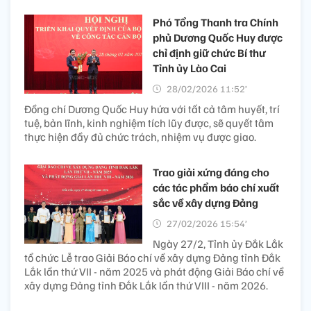
Phó Tổng Thanh tra Chính
phủ Dương Quốc Huy được
chỉ định giữ chức Bí thư
Tỉnh ủy Lào Cai
28/02/2026 11:52’
Đồng chí Dương Quốc Huy hứa với tất cả tâm huyết, trí
tuệ, bản lĩnh, kinh nghiệm tích lũy được, sẽ quyết tâm
thực hiện đầy đủ chức trách, nhiệm vụ được giao.
Trao giải xứng đáng cho
các tác phẩm báo chí xuất
sắc về xây dựng Đảng
27/02/2026 15:54’
Ngày 27/2, Tỉnh ủy Đắk Lắk
tổ chức Lễ trao Giải Báo chí về xây dựng Đảng tỉnh Đắk
Lắk lần thứ VII - năm 2025 và phát động Giải Báo chí về
xây dựng Đảng tỉnh Đắk Lắk lần thứ VIII - năm 2026.