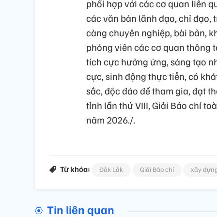
phối hợp với các cơ quan liên
các văn bản lãnh đạo, chỉ đạo, t
càng chuyên nghiệp, bài bản, kh
phóng viên các cơ quan thông tấ
tích cực hưởng ứng, sáng tạo nh
cực, sinh động thực tiễn, có khá
sắc, độc đáo để tham gia, đạt t
tỉnh lần thứ VIII, Giải Báo chí 
năm 2026./.
Từ khóa:
Đắk Lắk
Giải Báo chí
xây dựn
Tin liên quan