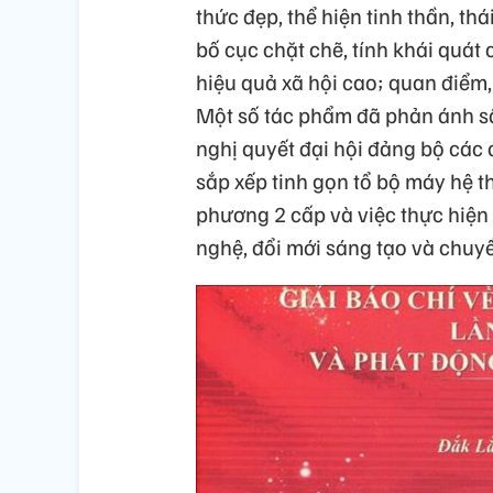
thức đẹp, thể hiện tinh thần, th
bố cục chặt chẽ, tính khái quát 
hiệu quả xã hội cao; quan điểm,
Một số tác phẩm đã phản ánh sâu
nghị quyết đại hội đảng bộ các c
sắp xếp tinh gọn tổ bộ máy hệ t
phương 2 cấp và việc thực hiện 
nghệ, đổi mới sáng tạo và chuy