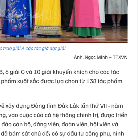
 trao giải A các tác giả đạt giải.
Ảnh: Ngọc Minh – TTXVN
i B, 6 giải C và 10 giải khuyến khích cho các tác
c phẩm xuất sắc được lựa chọn từ 138 tác phẩm
về xây dựng Đảng tỉnh Đắk Lắk lần thứ VII - năm
, vào cuộc của cả hệ thống chính trị, được triển
 đảo cán bộ, đảng viên, đoàn viên, hội viên và
 đã bám sát chủ đề; có sự đầu tư công phu, hình