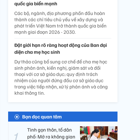
quốc gia biển mạnh
Các bộ, ngành, địa phương phấn đấu hoàn
thành các chỉ tiêu chủ yếu về xây dựng và
phát triển Việt Nam trở thành quốc gia biển
mạnh giai đoạn 2026 - 2030.
Đặt giới hạn rõ ràng hoạt động của Ban đại
diện cha mẹ học sinh
Dự thảo cũng bổ sung cơ chế để cha mẹ học
sinh phản ánh, kiến nghị, giám sát và đối
thoại với cơ sở giáo dục; quy định trách
nhiệm của người đứng đầu cơ sở giáo dục
trong việc tiếp nhận, xử lý phản ánh và công
khai thông tin.
Bạn đọc quan tâm
Tinh gọn thôn, tổ dân
phố: Mở ra không gian