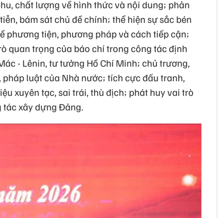
hu, chất lượng về hình thức và nội dung; phản
iễn, bám sát chủ đề chính; thể hiện sự sắc bén
 về phương tiện, phương pháp và cách tiếp cận;
trò quan trọng của báo chí trong công tác định
ác - Lênin, tư tưởng Hồ Chí Minh; chủ trương,
 pháp luật của Nhà nước; tích cực đấu tranh,
u xuyên tạc, sai trái, thù địch; phát huy vai trò
g tác xây dựng Đảng.