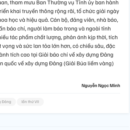
 quan, tham mưu Ban Thường vụ Tỉnh ủy ban hành
riển khai truyền thông rộng rãi, tổ chức giải ngày
oa học và hiệu quả. Cán bộ, đảng viên, nhà báo,
n báo chí, người làm báo trong và ngoài tỉnh
iều tác phẩm chất lượng, phản ánh kịp thời, tích
t vọng và sức lan tỏa lớn hơn, có chiều sâu, đặc
hành tích cao tại Giải báo chí về xây dựng Đảng
toàn quốc về xây dựng Đảng (Giải Búa liềm vàng)
Nguyễn Ngọc Minh
g Đảng
lần thứ VII