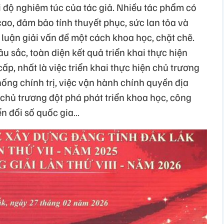
ái độ nghiêm túc của tác giả. Nhiều tác phẩm có
cao, đảm bảo tính thuyết phục, sức lan tỏa và
 luận giải vấn đề một cách khoa học, chặt chẽ.
 sắc, toàn diện kết quả triển khai thực hiện
ấp, nhất là việc triển khai thực hiện chủ trương
hống chính trị, việc vận hành chính quyền địa
chủ trương đột phá phát triển khoa học, công
ển đổi số quốc gia…