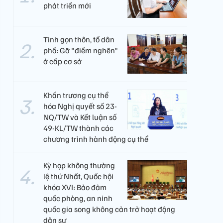
phát triển mới
Tinh gọn thôn, tổ dân
phố: Gỡ "điểm nghẽn"
ở cấp cơ sở
Khẩn trương cụ thể
hóa Nghị quyết số 23-
NQ/TW và Kết luận số
49-KL/TW thành các
chương trình hành động cụ thể
Kỳ họp không thường
lệ thứ Nhất, Quốc hội
khóa XVI: Bảo đảm
quốc phòng, an ninh
quốc gia song không cản trở hoạt động
dân sự