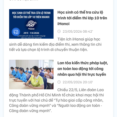
Học sinh có thể tra cứu lộ
trình tới điểm thi lớp 10 trên
iHanoi
23/05/2026 08:42’
Tiện ích iHanoi giúp học
sinh dễ dàng tìm kiếm địa điểm thi, xem thông tin chi
tiết và lựa chọn lộ trình di chuyển thuận tiện.
Lan tỏa kiến thức pháp luật,
an toàn lao động tới công
nhân qua hội thi trực tuyến
22/05/2026 20:10’
Chiều 22/5, Liên đoàn Lao
động Thành phố Hồ Chí Minh tổ chức khai mạc hội thi
trực tuyến với hai chủ đề “Tự hào giai cấp công nhân,
Công đoàn vững mạnh” và “Người lao động an toàn -
Công đoàn vững mạnh”.