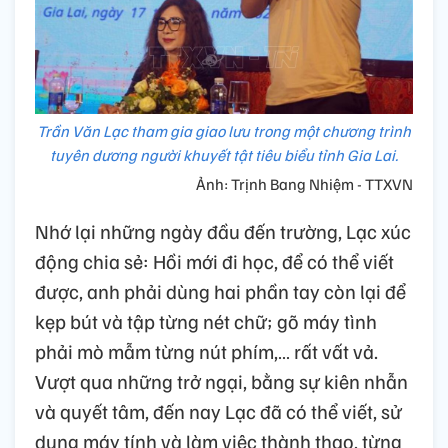
Trần Văn Lạc tham gia giao lưu trong một chương trình
tuyên dương người khuyết tật tiêu biểu tỉnh Gia Lai.
Ảnh: Trịnh Bang Nhiệm - TTXVN
Nhớ lại những ngày đầu đến trường, Lạc xúc
động chia sẻ: Hồi mới đi học, để có thể viết
được, anh phải dùng hai phần tay còn lại để
kẹp bút và tập từng nét chữ; gõ máy tình
phải mò mẫm từng nút phím,… rất vất vả.
Vượt qua những trở ngại, bằng sự kiên nhẫn
và quyết tâm, đến nay Lạc đã có thể viết, sử
dụng máy tính và làm việc thành thạo, từng