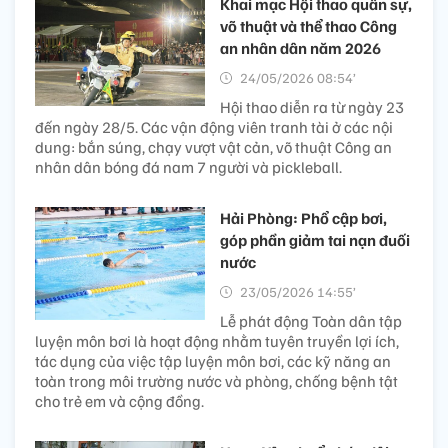
Khai mạc Hội thao quân sự,
võ thuật và thể thao Công
an nhân dân năm 2026
24/05/2026 08:54’
Hội thao diễn ra từ ngày 23
đến ngày 28/5. Các vận động viên tranh tài ở các nội
dung: bắn súng, chạy vượt vật cản, võ thuật Công an
nhân dân bóng đá nam 7 người và pickleball.
Hải Phòng: Phổ cập bơi,
góp phần giảm tai nạn đuối
nước
23/05/2026 14:55’
Lễ phát động Toàn dân tập
luyện môn bơi là hoạt động nhằm tuyên truyền lợi ích,
tác dụng của việc tập luyện môn bơi, các kỹ năng an
toàn trong môi trường nước và phòng, chống bệnh tật
cho trẻ em và cộng đồng.