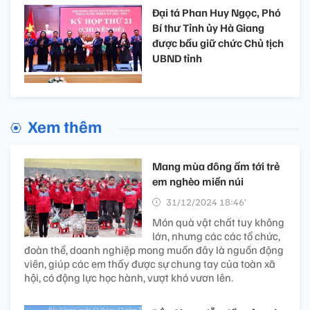
Đại tá Phan Huy Ngọc, Phó
Bí thư Tỉnh ủy Hà Giang
được bầu giữ chức Chủ tịch
UBND tỉnh
Xem thêm
Mang mùa đông ấm tới trẻ
em nghèo miền núi
31/12/2024 18:46’
Món quà vật chất tuy không
lớn, nhưng các các tổ chức,
đoàn thể, doanh nghiệp mong muốn đây là nguồn động
viên, giúp các em thấy được sự chung tay của toàn xã
hội, có động lực học hành, vượt khó vươn lên.