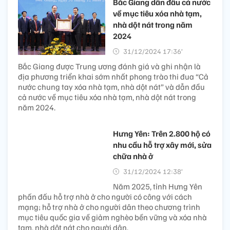
Bắc Giang dẫn đầu cả nước
về mục tiêu xóa nhà tạm,
nhà dột nát trong năm
2024​
31/12/2024 17:36’
Bắc Giang được Trung ương đánh giá và ghi nhận là
địa phương triển khai sớm nhất phong trào thi đua “Cả
nước chung tay xóa nhà tạm, nhà dột nát” và dẫn đầu
cả nước về mục tiêu xóa nhà tạm, nhà dột nát trong
năm 2024.
Hưng Yên: Trên 2.800 hộ có
nhu cầu hỗ trợ xây mới, sửa
chữa nhà ở
31/12/2024 12:38’
Năm 2025, tỉnh Hưng Yên
phấn đấu hỗ trợ nhà ở cho người có công với cách
mạng; hỗ trợ nhà ở cho người dân theo chương trình
mục tiêu quốc gia về giảm nghèo bền vững và xóa nhà
tạm, nhà dột nát cho người dân.