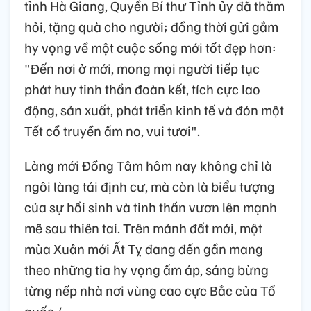
tỉnh Hà Giang, Quyền Bí thư Tỉnh ủy đã thăm
hỏi, tặng quà cho người; đồng thời gửi gắm
hy vọng về một cuộc sống mới tốt đẹp hơn:
"Đến nơi ở mới, mong mọi người tiếp tục
phát huy tinh thần đoàn kết, tích cực lao
động, sản xuất, phát triển kinh tế và đón một
Tết cổ truyền ấm no, vui tươi".
Làng mới Đồng Tâm hôm nay không chỉ là
ngôi làng tái định cư, mà còn là biểu tượng
của sự hồi sinh và tinh thần vươn lên mạnh
mẽ sau thiên tai. Trên mảnh đất mới, một
mùa Xuân mới Ất Tỵ đang đến gần mang
theo những tia hy vọng ấm áp, sáng bừng
từng nếp nhà nơi vùng cao cực Bắc của Tổ