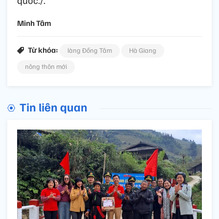
quốc./.
Minh Tâm
Từ khóa:
làng Đồng Tâm
Hà Giang
nông thôn mới
Tin liên quan