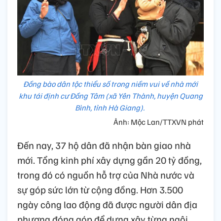
Đồng bào dân tộc thiểu số trong niềm vui về nhà mới
khu tái định cư Đồng Tâm (xã Yên Thành, huyện Quang
Bình, tỉnh Hà Giang).
Ảnh: Mộc Lan/TTXVN phát
Đến nay, 37 hộ dân đã nhận bàn giao nhà
mới. Tổng kinh phí xây dựng gần 20 tỷ đồng,
trong đó có nguồn hỗ trợ của Nhà nước và
sự góp sức lớn từ cộng đồng. Hơn 3.500
ngày công lao động đã được người dân địa
phương đóng góp để dựng xây từng ngôi