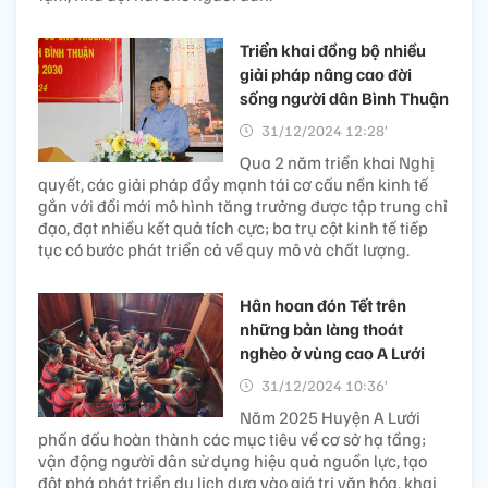
Triển khai đồng bộ nhiều
giải pháp nâng cao đời
sống người dân Bình Thuận
31/12/2024 12:28’
Qua 2 năm triển khai Nghị
quyết, các giải pháp đẩy mạnh tái cơ cấu nền kinh tế
gắn với đổi mới mô hình tăng trưởng được tập trung chỉ
đạo, đạt nhiều kết quả tích cực; ba trụ cột kinh tế tiếp
tục có bước phát triển cả về quy mô và chất lượng.
Hân hoan đón Tết trên
những bản làng thoát
nghèo ở vùng cao A Lưới
31/12/2024 10:36’
Năm 2025 Huyện A Lưới
phấn đấu hoàn thành các mục tiêu về cơ sở hạ tầng;
vận động người dân sử dụng hiệu quả nguồn lực, tạo
đột phá phát triển du lịch dựa vào giá trị văn hóa, khai