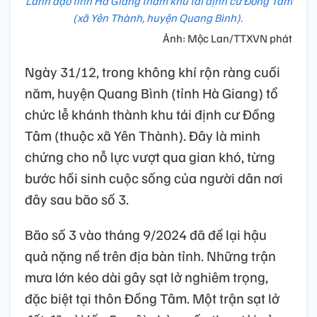
Lãnh đạo tỉnh Hà Giang thăm khu tái định cư Đồng Tâm
(xã Yên Thành, huyện Quang Bình).
Ảnh: Mộc Lan/TTXVN phát
Ngày 31/12, trong không khí rộn ràng cuối
năm, huyện Quang Bình (tỉnh Hà Giang) tổ
chức lễ khánh thành khu tái định cư Đồng
Tâm (thuộc xã Yên Thành). Đây là minh
chứng cho nỗ lực vượt qua gian khó, từng
bước hồi sinh cuộc sống của người dân nơi
đây sau bão số 3.
Bão số 3 vào tháng 9/2024 đã để lại hậu
quả nặng nề trên địa bàn tỉnh. Những trận
mưa lớn kéo dài gây sạt lở nghiêm trọng,
đặc biệt tại thôn Đồng Tâm. Một trận sạt lở