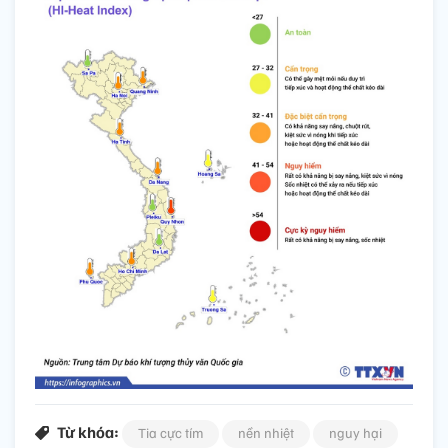
Từ khóa:
Tia cực tím
nền nhiệt
nguy hại