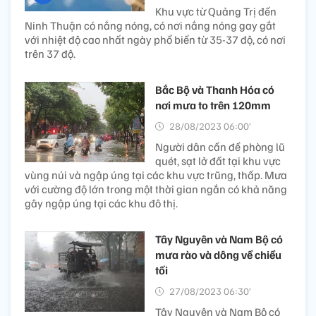
Khu vực từ Quảng Trị đến
Ninh Thuận có nắng nóng, có nơi nắng nóng gay gắt
với nhiệt độ cao nhất ngày phổ biến từ 35-37 độ, có nơi
trên 37 độ.
Bắc Bộ và Thanh Hóa có
nơi mưa to trên 120mm
28/08/2023 06:00’
Người dân cần đề phòng lũ
quét, sạt lở đất tại khu vực
vùng núi và ngập úng tại các khu vực trũng, thấp. Mưa
với cường độ lớn trong một thời gian ngắn có khả năng
gây ngập úng tại các khu đô thị.
Tây Nguyên và Nam Bộ có
mưa rào và dông về chiều
tối
27/08/2023 06:30’
Tây Nguyên và Nam Bộ có