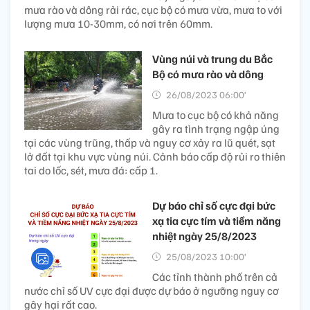
mưa rào và dông rải rác, cục bộ có mưa vừa, mưa to với
lượng mưa 10-30mm, có nơi trên 60mm.
Vùng núi và trung du Bắc
Bộ có mưa rào và dông
26/08/2023 06:00’
Mưa to cục bộ có khả năng
gây ra tình trạng ngập úng
tại các vùng trũng, thấp và nguy cơ xảy ra lũ quét, sạt
lở đất tại khu vực vùng núi. Cảnh báo cấp độ rủi ro thiên
tai do lốc, sét, mưa đá: cấp 1.
Dự báo chỉ số cực đại bức
xạ tia cực tím và tiềm năng
nhiệt ngày 25/8/2023
25/08/2023 10:00’
Các tỉnh thành phố trên cả
nước chỉ số UV cực đại được dự báo ở ngưỡng nguy cơ
gây hại rất cao.