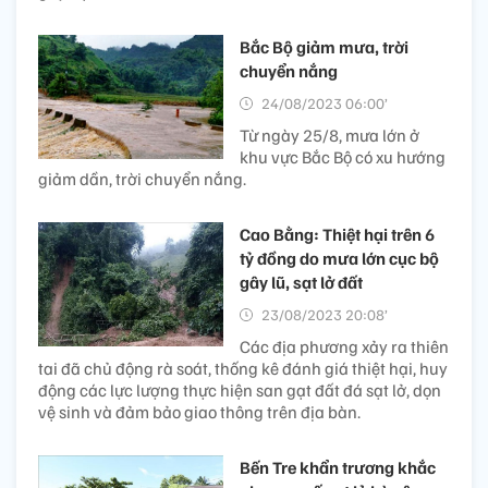
Bắc Bộ giảm mưa, trời
chuyển nắng
24/08/2023 06:00’
Từ ngày 25/8, mưa lớn ở
khu vực Bắc Bộ có xu hướng
giảm dần, trời chuyển nắng.
Cao Bằng: Thiệt hại trên 6
tỷ đồng do mưa lớn cục bộ
gây lũ, sạt lở đất
23/08/2023 20:08’
Các địa phương xảy ra thiên
tai đã chủ động rà soát, thống kê đánh giá thiệt hại, huy
động các lực lượng thực hiện san gạt đất đá sạt lở, dọn
vệ sinh và đảm bảo giao thông trên địa bàn.
Bến Tre khẩn trương khắc