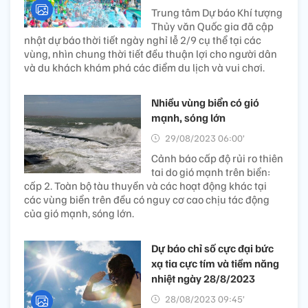
Trung tâm Dự báo Khí tượng
Thủy văn Quốc gia đã cập
nhật dự báo thời tiết ngày nghỉ lễ 2/9 cụ thể tại các
vùng, nhìn chung thời tiết đều thuận lợi cho người dân
và du khách khám phá các điểm du lịch và vui chơi.
Nhiều vùng biển có gió
mạnh, sóng lớn
29/08/2023 06:00’
Cảnh báo cấp độ rủi ro thiên
tai do gió mạnh trên biển:
cấp 2. Toàn bộ tàu thuyền và các hoạt động khác tại
các vùng biển trên đều có nguy cơ cao chịu tác động
của gió mạnh, sóng lớn.
Dự báo chỉ số cực đại bức
xạ tia cực tím và tiềm năng
nhiệt ngày 28/8/2023
28/08/2023 09:45’