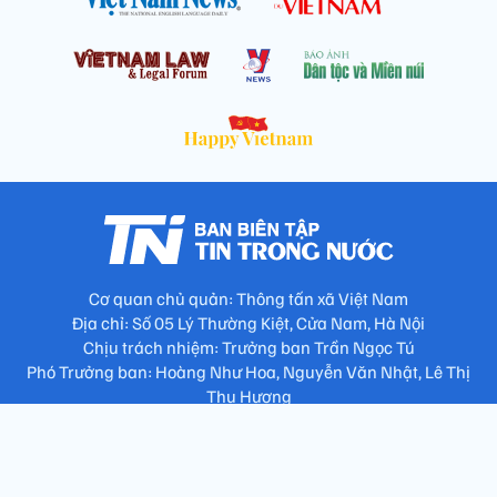
Cơ quan chủ quản: Thông tấn xã Việt Nam
Địa chỉ: Số 05 Lý Thường Kiệt, Cửa Nam, Hà Nội
Chịu trách nhiệm: Trưởng ban Trần Ngọc Tú
Phó Trưởng ban: Hoàng Như Hoa, Nguyễn Văn Nhật, Lê Thị
Thu Hương
Số điện thoại: 024.38257994 - Fax: 024.3826.7981 - Email:
tap.phongbien@gmail.com
Không sao chép nội dung khi chưa có sự đồng ý bằng văn bản