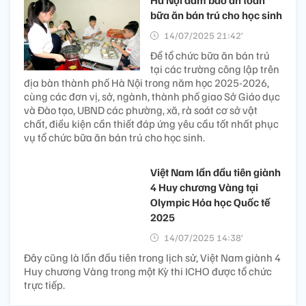
Hà Nội đảm bảo an toàn
bữa ăn bán trú cho học sinh
14/07/2025 21:42’
Để tổ chức bữa ăn bán trú
tại các trường công lập trên
địa bàn thành phố Hà Nội trong năm học 2025-2026,
cùng các đơn vị, sở, ngành, thành phố giao Sở Giáo dục
và Đào tạo, UBND các phường, xã, rà soát cơ sở vật
chất, điều kiện cần thiết đáp ứng yêu cầu tốt nhất phục
vụ tổ chức bữa ăn bán trú cho học sinh.
Việt Nam lần đầu tiên giành
4 Huy chương Vàng tại
Olympic Hóa học Quốc tế
2025
14/07/2025 14:38’
Đây cũng là lần đầu tiên trong lịch sử, Việt Nam giành 4
Huy chương Vàng trong một Kỳ thi ICHO được tổ chức
trực tiếp.