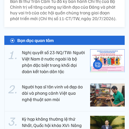
Ban Bí thư Trần Cẩm Tú đã ký ban hành Chỉ thị của Bộ
Chính trị về tăng cường sự lãnh đạo của Đảng và phát
huy vai trò của các hội quần chúng trong giai đoạn
phát triển mới (Chỉ thị số 11-CT/TW, ngày 20/7/2026).
Bạn đọc quan tâm
Nghị quyết số 23-NQ/TW: Người
Việt Nam ở nước ngoài là bộ
phận đặc biệt trong khối đại
đoàn kết toàn dân tộc
Người họa sĩ tôn vinh vẻ đẹp áo
dài và phong cảnh Việt qua
nghệ thuật sơn mài
Kỳ họp không thường lệ thứ
Nhất, Quốc hội khóa XVI: Nâng