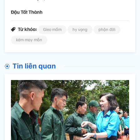
Đậu Tất Thành
Từ khóa:
Gieo mầm
hy vọng
phận đời
kém may mắn
Tin liên quan