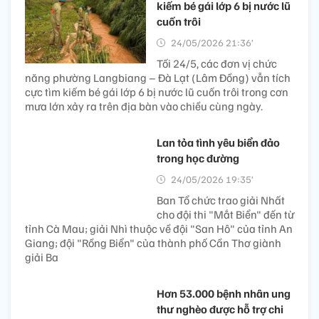
kiếm bé gái lớp 6 bị nước lũ
cuốn trôi
24/05/2026 21:36’
Tối 24/5, các đơn vị chức
năng phường Langbiang – Đà Lạt (Lâm Đồng) vẫn tích
cực tìm kiếm bé gái lớp 6 bị nước lũ cuốn trôi trong cơn
mưa lớn xảy ra trên địa bàn vào chiều cùng ngày.
Lan tỏa tình yêu biển đảo
trong học đường
24/05/2026 19:35’
Ban Tổ chức trao giải Nhất
cho đội thi "Mắt Biển" đến từ
tỉnh Cà Mau; giải Nhì thuộc về đội "San Hô" của tỉnh An
Giang; đội "Rồng Biển" của thành phố Cần Thơ giành
giải Ba
Hơn 53.000 bệnh nhân ung
thư nghèo được hỗ trợ chi