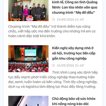
kinh tế, Công an tỉnh Quảng
Ninh: Lan tỏa nhân văn qua
chương trình “Mẹ đỡ đầu”
24/05/2026 21:45’
Chương trình “Mẹ đỡ đầu” trở thành điểm tựa vững
chắc, viết tiếp ước mơ đến trường cho những trẻ em có
hoàn cảnh đặc biệt khó khăn.
Kiến nghị xây dựng nhà ở
xã hội, trường học liên cấp
gần khu công nghiệp
24/05/2026 21:40’
Tỉnh Vĩnh Long xác định tiếp
tục đẩy mạnh phát triển công nghiệp theo hướng hiện
đại, xanh, tuần hoàn và bền vững. Tỉnh lấy công nghiệp,
dịch vụ và logistics làm động lực thúc đẩy tăng trưởng.
Chủ động bảo vệ sức khỏe
khi nắng nóng kéo dài