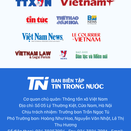
Cơ quan chủ quản: Thông tấn xã Việt Nam
Địa chỉ: Số 05 Lý Thường Kiệt, Cửa Nam, Hà Nội
Chịu trách nhiệm: Trưởng ban Trần Ngọc Tú
Phó Trưởng ban: Hoàng Như Hoa, Nguyễn Văn Nhật, Lê Thị
Thu Hương