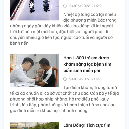
24/05/2026 21:39’
Nhiệt độ tăng cao tại nhiều
địa phương miền Bắc trong
những ngày gần đây khiến việc lao động, đi lại ngoài
trời trở nên mệt mỏi hơn, đặc biệt với người phải di
chuyển nhiều giờ liên tục, người cao tuổi và người có
bệnh nền.
Hơn 1.800 trẻ em được
khám sàng lọc bệnh tim
bẩm sinh miễn phí
24/05/2026 21:38’
Tại điểm khám, Trung tâm Y
tế xã đã chuẩn bị cơ sở vật chất chu đáo. Cán bộ y tế địa
phương phối hợp nhịp nhàng, hỗ trợ điều phối, quy
trình đón tiếp, phân luồng và hoàn thiện hồ sơ cho các
gia đình diễn ra khoa học, nhanh chóng.
Lâm Đồng: Tích cực tìm