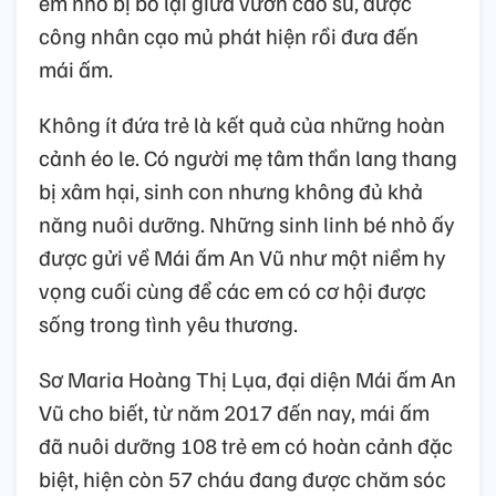
em nhỏ bị bỏ lại giữa vườn cao su, được
công nhân cạo mủ phát hiện rồi đưa đến
mái ấm.
Không ít đứa trẻ là kết quả của những hoàn
cảnh éo le. Có người mẹ tâm thần lang thang
bị xâm hại, sinh con nhưng không đủ khả
năng nuôi dưỡng. Những sinh linh bé nhỏ ấy
được gửi về Mái ấm An Vũ như một niềm hy
vọng cuối cùng để các em có cơ hội được
sống trong tình yêu thương.
Sơ Maria Hoàng Thị Lụa, đại diện Mái ấm An
Vũ cho biết, từ năm 2017 đến nay, mái ấm
đã nuôi dưỡng 108 trẻ em có hoàn cảnh đặc
biệt, hiện còn 57 cháu đang được chăm sóc