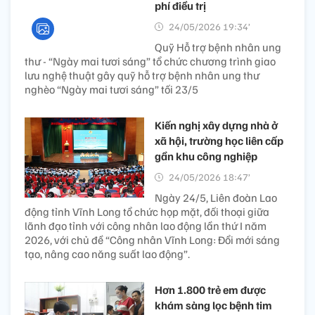
phí điều trị
24/05/2026 19:34’
Quỹ Hỗ trợ bệnh nhân ung
thư - “Ngày mai tươi sáng” tổ chức chương trình giao
lưu nghệ thuật gây quỹ hỗ trợ bệnh nhân ung thư
nghèo “Ngày mai tươi sáng” tối 23/5
Kiến nghị xây dựng nhà ở
xã hội, trường học liên cấp
gần khu công nghiệp
24/05/2026 18:47’
Ngày 24/5, Liên đoàn Lao
động tỉnh Vĩnh Long tổ chức họp mặt, đối thoại giữa
lãnh đạo tỉnh với công nhân lao động lần thứ I năm
2026, với chủ đề “Công nhân Vĩnh Long: Đổi mới sáng
tạo, nâng cao năng suất lao động”.
Hơn 1.800 trẻ em được
khám sàng lọc bệnh tim