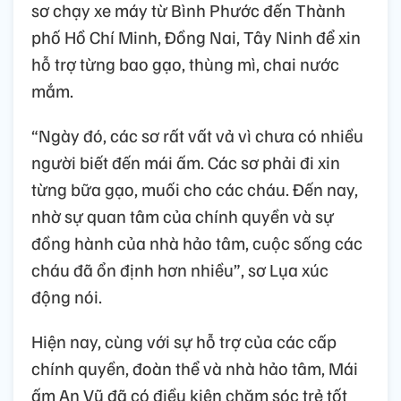
sơ chạy xe máy từ Bình Phước đến Thành
phố Hồ Chí Minh, Đồng Nai, Tây Ninh để xin
hỗ trợ từng bao gạo, thùng mì, chai nước
mắm.
“Ngày đó, các sơ rất vất vả vì chưa có nhiều
người biết đến mái ấm. Các sơ phải đi xin
từng bữa gạo, muối cho các cháu. Đến nay,
nhờ sự quan tâm của chính quyền và sự
đồng hành của nhà hảo tâm, cuộc sống các
cháu đã ổn định hơn nhiều”, sơ Lụa xúc
động nói.
Hiện nay, cùng với sự hỗ trợ của các cấp
chính quyền, đoàn thể và nhà hảo tâm, Mái
ấm An Vũ đã có điều kiện chăm sóc trẻ tốt