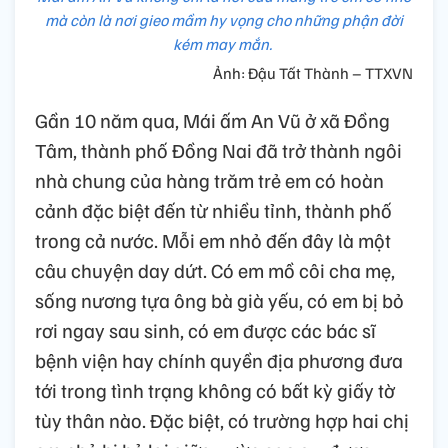
mà còn là nơi gieo mầm hy vọng cho những phận đời
kém may mắn.
Ảnh: Đậu Tất Thành – TTXVN
Gần 10 năm qua, Mái ấm An Vũ ở xã Đồng
Tâm, thành phố Đồng Nai đã trở thành ngôi
nhà chung của hàng trăm trẻ em có hoàn
cảnh đặc biệt đến từ nhiều tỉnh, thành phố
trong cả nước. Mỗi em nhỏ đến đây là một
câu chuyện day dứt. Có em mồ côi cha mẹ,
sống nương tựa ông bà già yếu, có em bị bỏ
rơi ngay sau sinh, có em được các bác sĩ
bệnh viện hay chính quyền địa phương đưa
tới trong tình trạng không có bất kỳ giấy tờ
tùy thân nào. Đặc biệt, có trường hợp hai chị