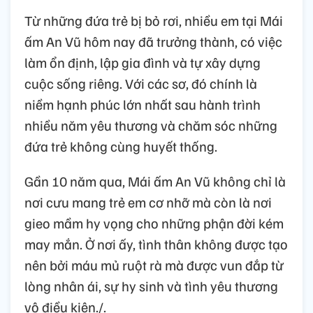
Từ những đứa trẻ bị bỏ rơi, nhiều em tại Mái
ấm An Vũ hôm nay đã trưởng thành, có việc
làm ổn định, lập gia đình và tự xây dựng
cuộc sống riêng. Với các sơ, đó chính là
niềm hạnh phúc lớn nhất sau hành trình
nhiều năm yêu thương và chăm sóc những
đứa trẻ không cùng huyết thống.
Gần 10 năm qua, Mái ấm An Vũ không chỉ là
nơi cưu mang trẻ em cơ nhỡ mà còn là nơi
gieo mầm hy vọng cho những phận đời kém
may mắn. Ở nơi ấy, tình thân không được tạo
nên bởi máu mủ ruột rà mà được vun đắp từ
lòng nhân ái, sự hy sinh và tình yêu thương
vô điều kiện./.