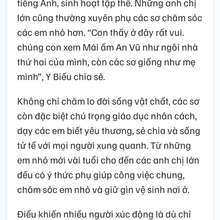
tiếng Anh, sinh hoạt tập thể. Những anh chị
lớn cũng thường xuyên phụ các sơ chăm sóc
các em nhỏ hơn. “Con thấy ở đây rất vui.
chúng con xem Mái ấm An Vũ như ngôi nhà
thứ hai của mình, còn các sơ giống như mẹ
mình”, Y Biếu chia sẻ.
Không chỉ chăm lo đời sống vật chất, các sơ
còn đặc biệt chú trọng giáo dục nhân cách,
dạy các em biết yêu thương, sẻ chia và sống
tử tế với mọi người xung quanh. Từ những
em nhỏ mới vài tuổi cho đến các anh chị lớn
đều có ý thức phụ giúp công việc chung,
chăm sóc em nhỏ và giữ gìn vệ sinh nơi ở.
Điều khiến nhiều người xúc động là dù chỉ