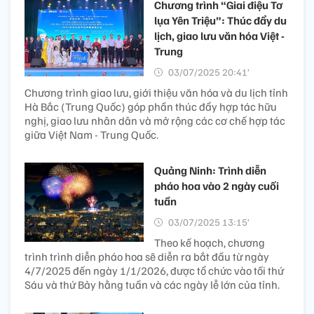
Chương trình “Giai điệu Tơ
lụa Yên Triệu”: Thúc đẩy du
lịch, giao lưu văn hóa Việt -
Trung
03/07/2025 20:41’
Chương trình giao lưu, giới thiệu văn hóa và du lịch tỉnh
Hà Bắc (Trung Quốc) góp phần thúc đẩy hợp tác hữu
nghị, giao lưu nhân dân và mở rộng các cơ chế hợp tác
giữa Việt Nam - Trung Quốc.
Quảng Ninh: Trình diễn
pháo hoa vào 2 ngày cuối
tuần
03/07/2025 13:15’
Theo kế hoạch, chương
trình trình diễn pháo hoa sẽ diễn ra bắt đầu từ ngày
4/7/2025 đến ngày 1/1/2026, được tổ chức vào tối thứ
Sáu và thứ Bảy hằng tuần và các ngày lễ lớn của tỉnh.