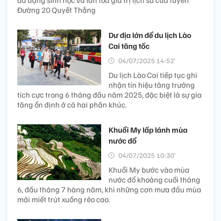
đa dạng sinh học và lan tỏa giá trị lịch sử của tuyến
Đường 20 Quyết Thắng
Dư địa lớn để du lịch Lào
Cai tăng tốc
04/07/2025 14:52’
Du lịch Lào Cai tiếp tục ghi
nhận tín hiệu tăng trưởng
tích cực trong 6 tháng đầu năm 2025, đặc biệt là sự gia
tăng ổn định ở cả hai phân khúc.
Khuổi My lấp lánh mùa
nước đổ
04/07/2025 10:30’
Khuổi My bước vào mùa
nước đổ khoảng cuối tháng
6, đầu tháng 7 hàng năm, khi những cơn mưa đầu mùa
mải miết trút xuống rẻo cao.