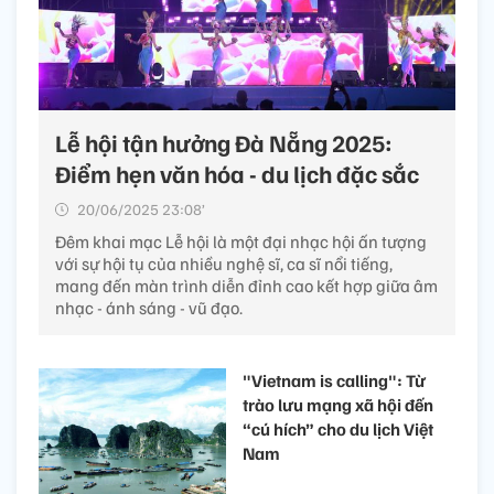
Lễ hội tận hưởng Đà Nẵng 2025:
Điểm hẹn văn hóa - du lịch đặc sắc
20/06/2025 23:08’
Đêm khai mạc Lễ hội là một đại nhạc hội ấn tượng
với sự hội tụ của nhiều nghệ sĩ, ca sĩ nổi tiếng,
mang đến màn trình diễn đỉnh cao kết hợp giữa âm
nhạc - ánh sáng - vũ đạo.
"Vietnam is calling": Từ
trào lưu mạng xã hội đến
“cú hích” cho du lịch Việt
Nam