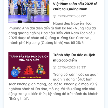
Việt Nam toàn cầu 2025 tổ
chức tại Quảng Ninh
29/06/2025 06:00’
Người đẹp Nguyễn Hoài
Phương Anh đại diện đến từ tỉnh Bà Rịa - Vũng Tàu đã
đăng quang ngôi vị Hoa hậu Biển Việt Nam Toàn cầu
2025 được tổ chức tại Quảng trường Sun Carnival,
thành phố Hạ Long (Quảng Ninh) vào tối 28/6
Tránh bẫy lừa đảo du lịch
mùa cao điểm
27/06/2025 15:33’
Trong bối cảnh các cơ quan
quản lý đang nỗ lực làm
sạch không gian mạng, loại bỏ tài khoản giả mạo, xử lý
nghiêm hành vi lừa đảo, mỗi người tiêu dùng cần chủ
động trang bị kiến thức, kỹ năng để trở thành du khách
“thông thái”.