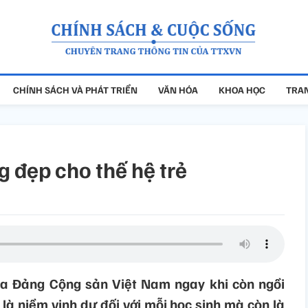
CHÍNH SÁCH VÀ PHÁT TRIỂN
VĂN HÓA
KHOA HỌC
TRAN
 đẹp cho thế hệ trẻ
a Đảng Cộng sản Việt Nam ngay khi còn ngồi
là niềm vinh dự đối với mỗi học sinh mà còn là