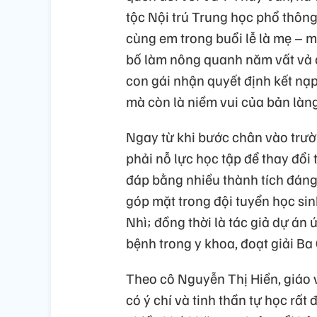
tộc Nội trú Trung học phổ thông
cùng em trong buổi lễ là mẹ – 
bố làm nông quanh năm vất vả 
con gái nhận quyết định kết nạp
mà còn là niềm vui của bản làng
Ngay từ khi bước chân vào trườ
phải nỗ lực học tập để thay đổi
đáp bằng nhiều thành tích đáng
góp mặt trong đội tuyển học sinh
Nhì; đồng thời là tác giả dự án 
bệnh trong y khoa, đoạt giải Ba 
Theo cô Nguyễn Thị Hiền, giáo 
có ý chí và tinh thần tự học rất