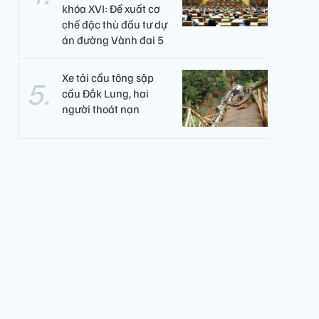
khóa XVI: Đề xuất cơ
chế đặc thù đầu tư dự
án đường Vành đai 5
Xe tải cẩu tông sập
cầu Đắk Lung, hai
người thoát nạn