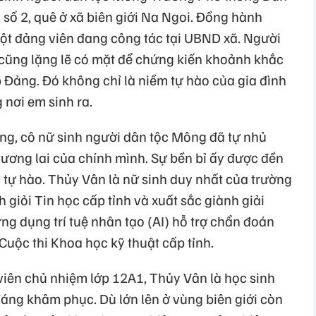
 số 2, quê ở xã biên giới Na Ngoi. Đồng hành
một đảng viên đang công tác tại UBND xã. Người
cũng lặng lẽ có mặt để chứng kiến khoảnh khắc
 Đảng. Đó không chỉ là niềm tự hào của gia đình
 nơi em sinh ra.
ng, cô nữ sinh người dân tộc Mông đã tự nhủ
 tương lai của chính mình. Sự bền bỉ ấy được đền
 tự hào. Thủy Vân là nữ sinh duy nhất của trường
 giỏi Tin học cấp tỉnh và xuất sắc giành giải
ứng dụng trí tuệ nhân tạo (AI) hỗ trợ chẩn đoán
Cuộc thi Khoa học kỹ thuật cấp tỉnh.
viên chủ nhiệm lớp 12A1, Thủy Vân là học sinh
 đáng khâm phục. Dù lớn lên ở vùng biên giới còn