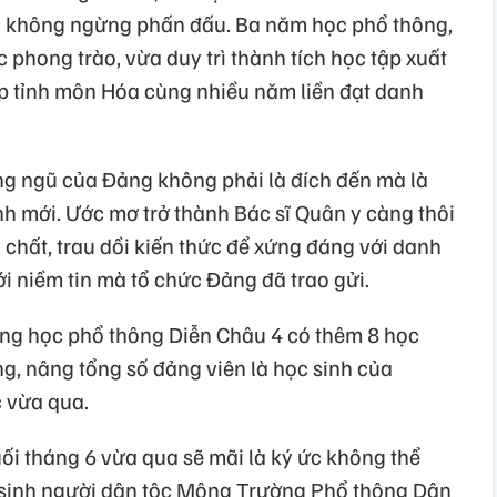
à không ngừng phấn đấu. Ba năm học phổ thông,
 phong trào, vừa duy trì thành tích học tập xuất
cấp tỉnh môn Hóa cùng nhiều năm liền đạt danh
g ngũ của Đảng không phải là đích đến mà là
nh mới. Ước mơ trở thành Bác sĩ Quân y càng thôi
 chất, trau dồi kiến thức để xứng đáng với danh
ới niềm tin mà tổ chức Đảng đã trao gửi.
ng học phổ thông Diễn Châu 4 có thêm 8 học
g, nâng tổng số đảng viên là học sinh của
 vừa qua.
i tháng 6 vừa qua sẽ mãi là ký ức không thể
ữ sinh người dân tộc Mông Trường Phổ thông Dân