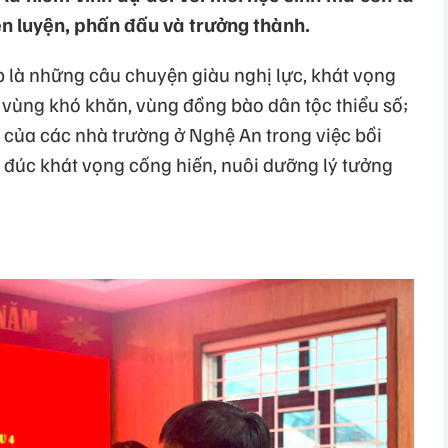
èn luyện, phấn đấu và trưởng thành.
p là những câu chuyện giàu nghị lực, khát vọng
ở vùng khó khăn, vùng đồng bào dân tộc thiểu số;
 của các nhà trường ở Nghệ An trong việc bồi
đúc khát vọng cống hiến, nuôi dưỡng lý tưởng