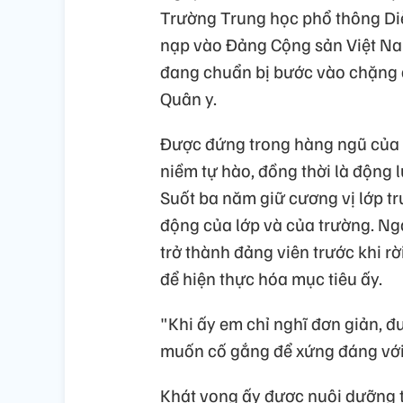
Trường Trung học phổ thông Diễ
nạp vào Đảng Cộng sản Việt Nam
đang chuẩn bị bước vào chặng đ
Quân y.
Được đứng trong hàng ngũ của 
niềm tự hào, đồng thời là động 
Suốt ba năm giữ cương vị lớp tr
động của lớp và của trường. Ng
trở thành đảng viên trước khi 
để hiện thực hóa mục tiêu ấy.
"Khi ấy em chỉ nghĩ đơn giản, đ
muốn cố gắng để xứng đáng với 
Khát vọng ấy được nuôi dưỡng t