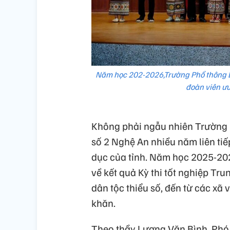
Năm học 202-2026,Trường Phổ thông Dâ
đoàn viên ư
Không phải ngẫu nhiên Trường 
số 2 Nghệ An nhiều năm liên tiếp
dục của tỉnh. Năm học 2025-2026
về kết quả Kỳ thi tốt nghiệp Tr
dân tộc thiểu số, đến từ các xã 
khăn.
Theo thầy Lương Văn Bình, Phó 