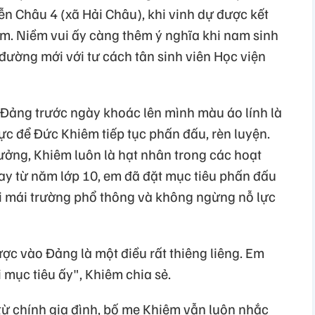
n Châu 4 (xã Hải Châu), khi vinh dự được kết
. Niềm vui ấy càng thêm ý nghĩa khi nam sinh
ường mới với tư cách tân sinh viên Học viện
Đảng trước ngày khoác lên mình màu áo lính là
lực để Đức Khiêm tiếp tục phấn đấu, rèn luyện.
ưởng, Khiêm luôn là hạt nhân trong các hoạt
ay từ năm lớp 10, em đã đặt mục tiêu phấn đấu
rời mái trường phổ thông và không ngừng nỗ lực
ược vào Đảng là một điều rất thiêng liêng. Em
mục tiêu ấy", Khiêm chia sẻ.
ừ chính gia đình, bố mẹ Khiêm vẫn luôn nhắc