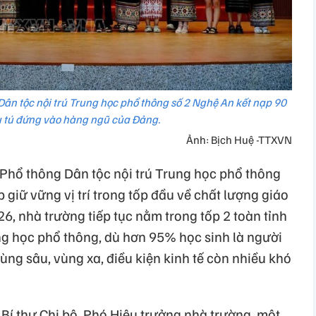
n tộc nội trú Trung học phổ thông số 2 Nghệ An kết nạp 90
u tú đứng vào hàng ngũ của Đảng.
Ảnh: Bịch Huệ -TTXVN
Phổ thông Dân tộc nội trú Trung học phổ thông
 giữ vững vị trí trong tốp đầu về chất lượng giáo
, nhà trường tiếp tục nằm trong tốp 2 toàn tỉnh
ung học phổ thông, dù hơn 95% học sinh là người
vùng sâu, vùng xa, điều kiện kinh tế còn nhiều khó
Bí thư Chi bộ, Phó Hiệu trưởng nhà trường, một