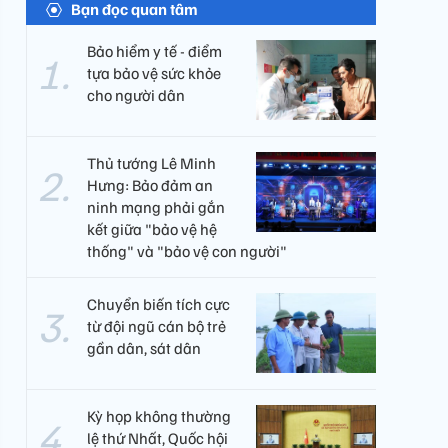
Bạn đọc quan tâm
Bảo hiểm y tế - điểm
tựa bảo vệ sức khỏe
cho người dân
Thủ tướng Lê Minh
Hưng: Bảo đảm an
ninh mạng phải gắn
kết giữa "bảo vệ hệ
thống" và "bảo vệ con người"
Chuyển biến tích cực
từ đội ngũ cán bộ trẻ
gần dân, sát dân
Kỳ họp không thường
lệ thứ Nhất, Quốc hội